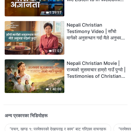
the Lord's Return?
1:39:17
Nepali Christian
Testimony Video | साँचो
मार्गको अनुसन्धान गर्दा मैले अनुभव
गरेको कुरा
51:07
Nepali Christian Movie |
राज्यको सुसमाचार हाम्रो गाउँ पुग्यो |
Testimonies of Christians
Welcoming the Lord's
Return
1:40:00
अन्य प्रकारका भिडियोहरू
“वचन, खण्ड १: परमेश्‍वरको देखापराइ र काम” बाट गरिएका वाचनहरू
“परमेश्