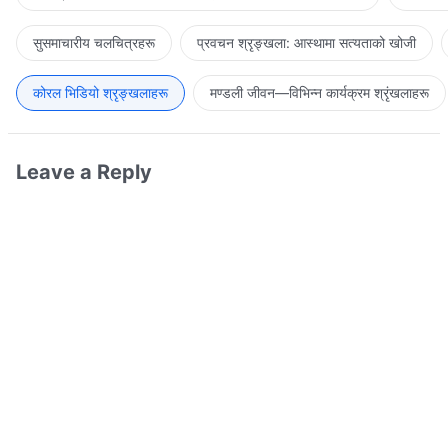
सुसमाचारीय चलचित्रहरू
प्रवचन श्रृङ्खला: आस्थामा सत्यताको खोजी
कोरल भिडियो श्रृङ्खलाहरू
मण्डली जीवन—विभिन्‍न कार्यक्रम श्रृंखलाहरू
Leave a Reply