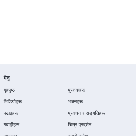
मेनु
गृहपृष्ठ
पुस्तकहरू
भिडियोहरू
भजनहरू
पढाइहरू
प्रवचन र सङ्गतिहरू
गवाहीहरू
चित्र प्रदर्शन
समाचार
हाम्रो बारेमा