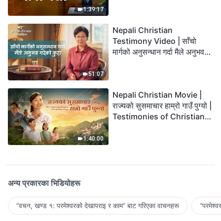
1:39:17
Nepali Christian
Testimony Video | साँचो
मार्गको अनुसन्धान गर्दा मैले अनुभव
गरेको कुरा
51:07
Nepali Christian Movie |
राज्यको सुसमाचार हाम्रो गाउँ पुग्यो |
Testimonies of Christians
Welcoming the Lord's
Return
1:40:00
अन्य प्रकारका भिडियोहरू
“वचन, खण्ड १: परमेश्‍वरको देखापराइ र काम” बाट गरिएका वाचनहरू
“परमेश्