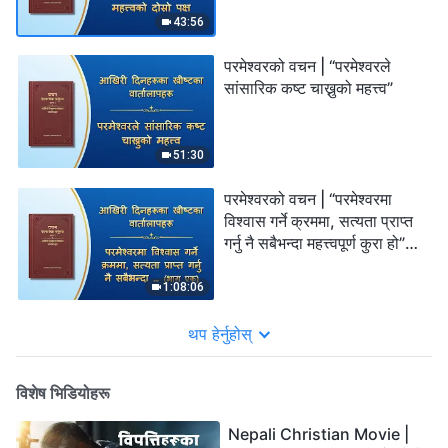
43:56
परमेश्‍वरको वचन | “परमेश्‍वरले
सांसारिक कष्ट चाख्नुको महत्त्व”
51:30
परमेश्‍वरको वचन | “परमेश्‍वरमा
विश्‍वास गर्ने क्रममा, सत्यता प्राप्त
गर्नु नै सबैभन्दा महत्त्वपूर्ण कुरा हो”
(भाग एक)
1:08:06
थप हेर्नुहोस्
विशेष भिडियोहरू
Nepali Christian Movie |