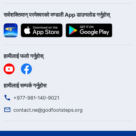
सर्वशक्तिमान्‌ परमेश्‍वरको मण्डली App डाउनलोड गर्नुहोस्
हामीलाई फलो गर्नुहोस्
हामीलाई सम्पर्क गर्नुहोस
+977-981-140-9021
contact.ne@godfootsteps.org