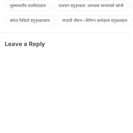
सुसमाचारीय चलचित्रहरू
प्रवचन श्रृङ्खला: आस्थामा सत्यताको खोजी
कोरल भिडियो श्रृङ्खलाहरू
मण्डली जीवन—विभिन्‍न कार्यक्रम श्रृंखलाहरू
Leave a Reply