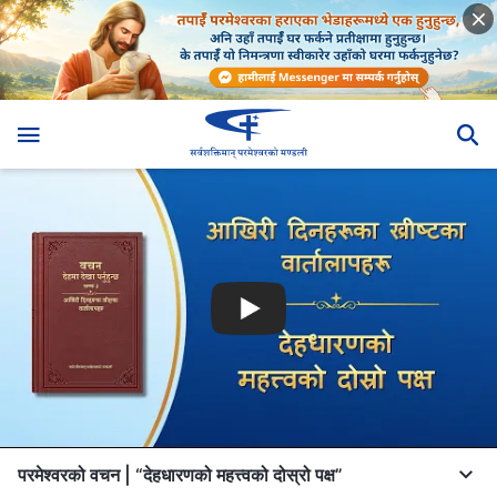
परमेश्‍वरको वचन | “देहधारणको महत्त्वको दोस्रो पक्ष”