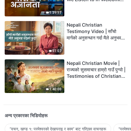
the Lord's Return?
1:39:17
Nepali Christian
Testimony Video | साँचो
मार्गको अनुसन्धान गर्दा मैले अनुभव
गरेको कुरा
51:07
Nepali Christian Movie |
राज्यको सुसमाचार हाम्रो गाउँ पुग्यो |
Testimonies of Christians
Welcoming the Lord's
Return
1:40:00
अन्य प्रकारका भिडियोहरू
“वचन, खण्ड १: परमेश्‍वरको देखापराइ र काम” बाट गरिएका वाचनहरू
“परमेश्