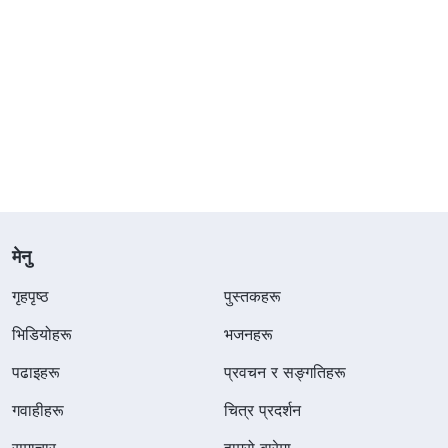
मेनु
गृहपृष्ठ
पुस्तकहरू
भिडियोहरू
भजनहरू
पढाइहरू
प्रवचन र सङ्गतिहरू
गवाहीहरू
चित्र प्रदर्शन
समाचार
हाम्रो बारेमा