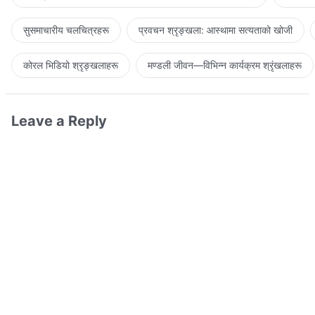
सुसमाचारीय चलचित्रहरू
प्रवचन श्रृङ्खला: आस्थामा सत्यताको खोजी
कोरल भिडियो श्रृङ्खलाहरू
मण्डली जीवन—विभिन्‍न कार्यक्रम श्रृंखलाहरू
Leave a Reply