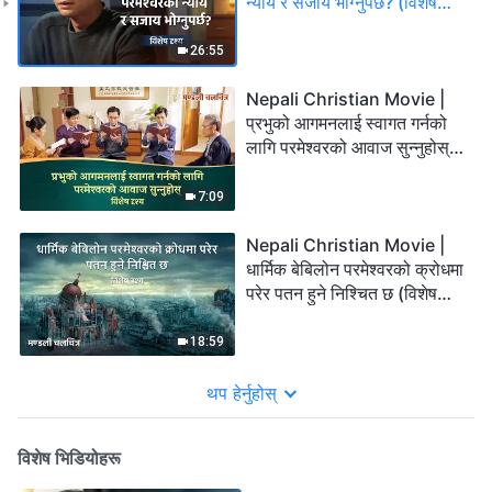
न्याय र सजाय भोग्‍नुपर्छ? (विशेष
दृश्य)
26:55
Nepali Christian Movie |
प्रभुको आगमनलाई स्वागत गर्नको
लागि परमेश्‍वरको आवाज सुन्‍नुहोस्
(विशेष दृश्य)
7:09
Nepali Christian Movie |
धार्मिक बेबिलोन परमेश्‍वरको क्रोधमा
परेर पतन हुने निश्चित छ (विशेष
दृश्य)
18:59
थप हेर्नुहोस्
विशेष भिडियोहरू