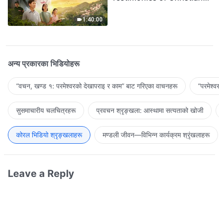
Welcoming the Lord's
Return
1:40:00
अन्य प्रकारका भिडियोहरू
“वचन, खण्ड १: परमेश्‍वरको देखापराइ र काम” बाट गरिएका वाचनहरू
“परमेश्
सुसमाचारीय चलचित्रहरू
प्रवचन श्रृङ्खला: आस्थामा सत्यताको खोजी
कोरल भिडियो श्रृङ्खलाहरू
मण्डली जीवन—विभिन्‍न कार्यक्रम श्रृंखलाहरू
Leave a Reply