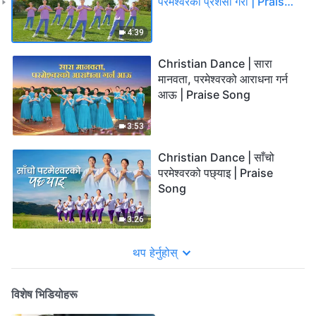
परमेश्‍वरको प्रशंसा गरौँ | Praise
Song
4:39
Christian Dance | सारा
मानवता, परमेश्‍वरको आराधना गर्न
आऊ | Praise Song
3:53
Christian Dance | साँचो
परमेश्‍वरको पछ्याइ | Praise
Song
3:26
थप हेर्नुहोस्
विशेष भिडियोहरू