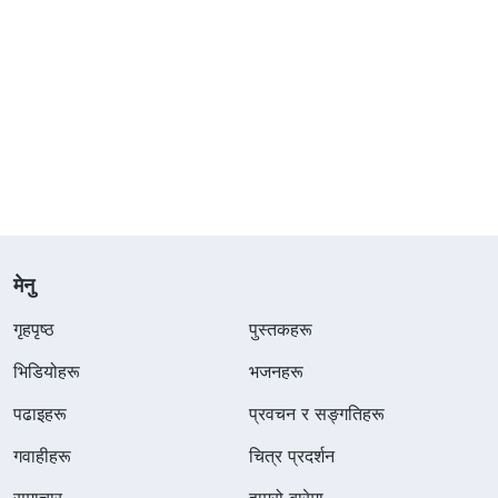
मेनु
गृहपृष्ठ
पुस्तकहरू
भिडियोहरू
भजनहरू
पढाइहरू
प्रवचन र सङ्गतिहरू
गवाहीहरू
चित्र प्रदर्शन
समाचार
हाम्रो बारेमा