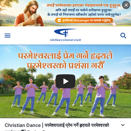
Christian Dance | परमेश्‍वरलाई प्रेम गर्ने हृदयले परमेश्‍वरको