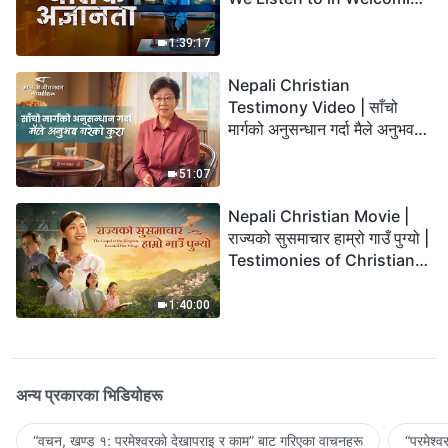
the Lord's Return?
1:39:17
Nepali Christian
Testimony Video | साँचो
मार्गको अनुसन्धान गर्दा मैले अनुभव
गरेको कुरा
51:07
Nepali Christian Movie |
राज्यको सुसमाचार हाम्रो गाउँ पुग्यो |
Testimonies of Christians
Welcoming the Lord's
Return
1:40:00
अन्य प्रकारका भिडियोहरू
“वचन, खण्ड १: परमेश्‍वरको देखापराइ र काम” बाट गरिएका वाचनहरू
“परमेश्