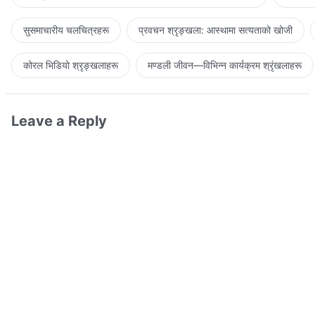
सुसमाचारीय चलचित्रहरू
प्रवचन श्रृङ्खला: आस्थामा सत्यताको खोजी
कोरल भिडियो श्रृङ्खलाहरू
मण्डली जीवन—विभिन्‍न कार्यक्रम श्रृंखलाहरू
Leave a Reply