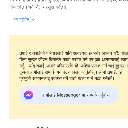
नीच रहेछन् भनी तैँले महसुस गर्नेछस्।
थप हेर्नुहोस्
जब तेरो हृदय परमेश्‍वरप्रति साँचो रूपमा खुल्दछ, तब उहाँको हृदय असी
राज्यभित्र प्रवेश गर्नेछस्। यस राज्यमा कुनै धोका हुँदैन, कुनै छल हुँदैन, 
मात्रै हुन्छ; केवल ज्योति, सीधापन, धार्मिकता र दया हुन्छ। यो प्रेम र वास्ता
हुनुको खुशी र आनन्दलाई अनुभव गर्छस्। जब तैँले परमेश्‍वरप्रति आफ्‍नो 
तपाई र तपाईको परिवारलाई अति आवश्यक छ भनेर आह्वान गर्दै: पीडा
संसार परमेश्‍वरको बुद्धि तथा सर्वशक्तिमान्‌ताले भरिपूर्ण छ; यो उहाँको प
बिना सुन्दर जीवन बिताउने मौका प्राप्त गर्न प्रभुको आगमनलाई स्वा
गर्नु। यदि तपाईं आफ्नो परिवारसँग यो आशिष प्राप्त गर्न चाहनुहुन्छ भ
हुनुहुन्छ, कुन कुराले उहाँलाई आनन्द ल्याउँछ, किन उहाँ चिन्ता गर्नुहुन्छ अनि
कृपया हामीलाई सम्पर्क गर्न बटन क्लिक गर्नुहोस्। हामी तपाईंलाई
सक्छस्…। आफ्नो हृदय परमेश्‍वरको निम्ति खोल्ने र उहाँलाई भित्र आउन दिन
—वचन, खण्ड २। प
प्रभुको आगमनलाई स्वागत गर्ने बाटो फेला पार्न मद्दत गर्नेछौं।
हामीलाई Messenger मा सम्पर्क गर्नुहोस्