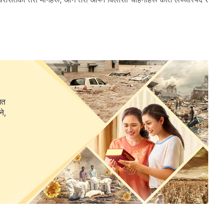
२
म संसार रहेछ भनी देख्‍नेछस्, अनि तँ आफूले पहिले कहिल्यै अनुभव नगरेको
कुनै अन्धकार अनि कुनै खराबी हुँदैन। त्यहाँ केवल निष्कपटता र विश्‍वासयोग्यता
ले भरिपूर्ण हुन्छ, कृपा र सहिष्णुताले भरिपूर्ण हुन्छ, अनि यसद्वारा तैँले जीवित
हृदय खोल्छस्, परमेश्‍वरले यिनै कुरा तँलाई प्रकट गरिदिनुहुनेछ। यो अनन्त
्रेम तथा अख्तियारले पनि भरिपूर्ण छ। यहाँ तैँले परमेश्‍वरसँग जे छ र उहाँ जे
गत
ने,
 उहाँ किन दुःखी बन्‍नुहुन्छ, उहाँ किन रिसाउनुहुन्छ त्यसको हरेक पक्षलाई देख्‍न
े हरेक व्यक्तिले यो कुरा देख्न सक्छ।
रमेश्‍वरलाई चिन्‍ने विषयमा। परमेश्‍वरको काम, परमेश्‍वरको स्वभाव र परमेश्‍वर स्वयम् ३