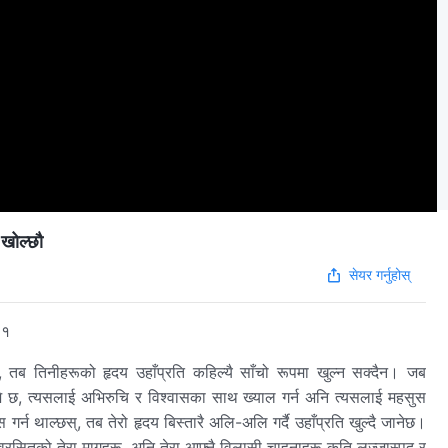
खोल्छौ
सेयर गर्नुहोस्
१
न्, तब तिनीहरूको हृदय उहाँप्रति कहिल्यै साँचो रूपमा खुल्न सक्दैन। जब
र जे छ, त्यसलाई अभिरुचि र विश्‍वासका साथ ख्याल गर्न अनि त्यसलाई महसुस
 गर्न थाल्छस्, तब तेरो हृदय बिस्तारै अलि-अलि गर्दै उहाँप्रति खुल्दै जानेछ।
ेश्‍वरसितको तेरा मागहरू, अनि तेरा आफ्नै विलासी चाहनाहरू कति लज्जास्पद र