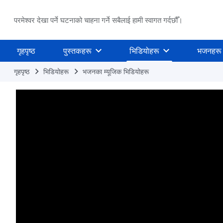
परमेश्वर देखा पर्ने घटनाको चाहना गर्ने सबैलाई हामी स्वागत गर्दछौँ।
गृहपृष्ठ
पुस्तकहरू
भिडियोहरू
भजनहरू
गृहपृष्ठ
भिडियोहरू
भजनका म्यूजिक भिडियोहरू