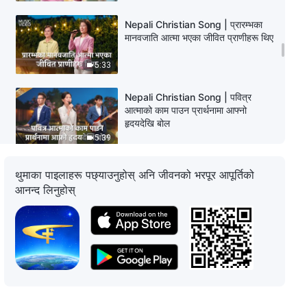
Nepali Christian Song | प्रारम्भका
मानवजाति आत्मा भएका जीवित प्राणीहरू थिए
5:33
Nepali Christian Song | पवित्र
आत्माको काम पाउन प्रार्थनामा आफ्नो
हृदयदेखि बोल
5:39
Nepali Christian Song | साँचो
थुमाका पाइलाहरू पछ्याउनुहोस् अनि जीवनको भरपूर आपूर्तिको
प्रार्थनामा कसरी प्रवेश गर्ने
आनन्द लिनुहोस्
3:16
Nepali Christian Song | मानवजातिको
परमेश्‍वरमा विश्‍वास बारे सबैभन्दा दुःखद कुरा
6:20