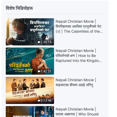
Nepali Christian Song | परमेश्‍वर
विशेष भिडियोहरू
मानिसबाट साँचो पश्चातापको आशा गर्नुहुन्छ
7:28
Nepali Christian Movie |
विपत्तिहरूका अवधिमा प्रभुसँगको भेट
Nepali Christian Song | मानिसलाई
(२) | The Calamities of the
व्यवस्थापन गर्ने काम शैतानलाई पराजित गर्ने
Last Days Arrive. How Can
काम हो
We Enter the Kingdom of
1:35:13
God?
5:35
Nepali Christian Movie |
परिवर्तनको क्षण | How to Be
Nepali Christian Song | सत्यता
Raptured Into the Kingdom
स्वीकार्ने मानिस बन
of Heaven
1:42:21
3:50
Nepali Christian Movie |
सङ्कटका बीचमा उठाई लगिनु
Nepali Christian Song | मानिसका
लागि परमेश्‍वरको प्रेम
3:13:48
5:27
Nepali Christian Movie |
Nepali Christian Song | मानवको
घातक अज्ञानता | Who Should