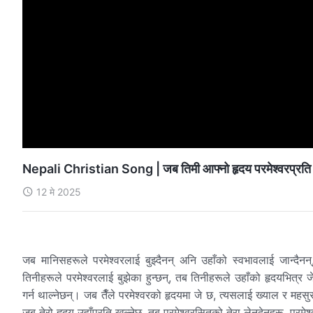
Nepali Christian Song | जब तिमी आफ्नो हृदय परमेश्‍वरप्रति 
12 मे 2025
जब मानिसहरूले परमेश्‍वरलाई बुझ्दैनन् अनि उहाँको स्वभावलाई जान्दैन
तिनीहरूले परमेश्‍वरलाई बुझेका हुन्छन्, तब तिनीहरूले उहाँको हृदयभित्
गर्न थाल्नेछन्। जब तैँले परमेश्‍वरको हृदयमा जे छ, त्यसलाई ख्याल र महसुस
जब तेरो हृदय उहाँप्रति खुल्नेछ, तब परमेश्‍वरसितको तेरा लेनदेनहरू, परम