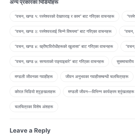
अन्य प्रकारका भिडियोहरू
“वचन, खण्ड १: परमेश्‍वरको देखापराइ र काम” बाट गरिएका वाचनहरू
“परम
“वचन, खण्ड २: परमेश्‍वरलाई चिन्‍ने विषयमा” बाट गरिएका वाचनहरू
“वचन, 
“वचन, खण्ड ४: ख्रीष्टविरोधीहरूको खुलासा” बाट गरिएका वाचनहरू
“वचन,
“वचन, खण्ड ७: सत्यताको पछ्याइबारे” बाट गरिएका वाचनहरू
सुसमाचारीय
मण्डली जीवनका गवाहीहरू
जीवन अनुभवका गवाहीसम्‍बन्धी चलचित्रहरू
कोरल भिडियो श्रृङ्खलाहरू
मण्डली जीवन—विभिन्‍न कार्यक्रम श्रृंखलाहरू
चलचित्रका विशेष अंशहरू
Leave a Reply