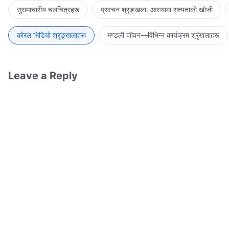
सुसमाचारीय चलचित्रहरू
प्रवचन श्रृङ्खला: आस्थामा सत्यताको खोजी
कोरल भिडियो श्रृङ्खलाहरू
मण्डली जीवन—विभिन्‍न कार्यक्रम श्रृंखलाहरू
Leave a Reply