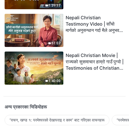
1:39:17
Nepali Christian
Testimony Video | साँचो
मार्गको अनुसन्धान गर्दा मैले अनुभव
गरेको कुरा
51:07
Nepali Christian Movie |
राज्यको सुसमाचार हाम्रो गाउँ पुग्यो |
Testimonies of Christians
Welcoming the Lord's
Return
1:40:00
अन्य प्रकारका भिडियोहरू
“वचन, खण्ड १: परमेश्‍वरको देखापराइ र काम” बाट गरिएका वाचनहरू
“परमेश्