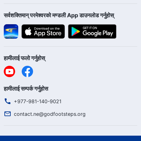
सर्वशक्तिमान्‌ परमेश्‍वरको मण्डली App डाउनलोड गर्नुहोस्
हामीलाई फलो गर्नुहोस्
हामीलाई सम्पर्क गर्नुहोस
+977-981-140-9021
contact.ne@godfootsteps.org