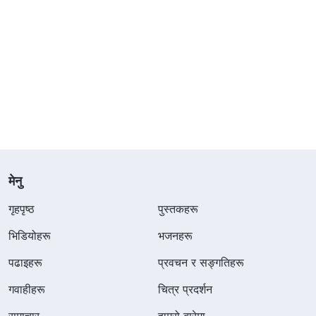
मेनु
गृहपृष्ठ
पुस्तकहरू
भिडियोहरू
भजनहरू
पढाइहरू
प्रवचन र सङ्गतिहरू
गवाहीहरू
चित्र प्रदर्शन
समाचार
हाम्रो बारेमा