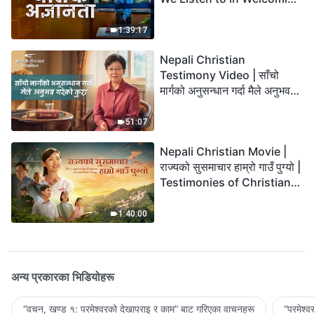
the Lord's Return?
1:39:17
Nepali Christian
Testimony Video | साँचो
मार्गको अनुसन्धान गर्दा मैले अनुभव
गरेको कुरा
51:07
Nepali Christian Movie |
राज्यको सुसमाचार हाम्रो गाउँ पुग्यो |
Testimonies of Christians
Welcoming the Lord's
Return
1:40:00
अन्य प्रकारका भिडियोहरू
“वचन, खण्ड १: परमेश्‍वरको देखापराइ र काम” बाट गरिएका वाचनहरू
“परमेश्