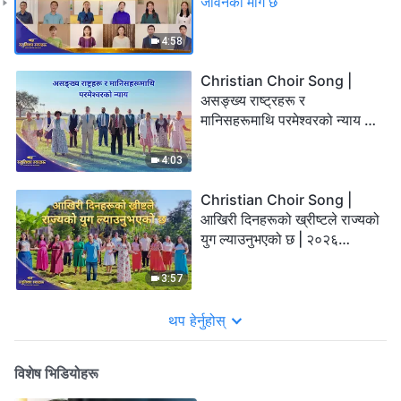
जीवनको मार्ग छ
4:58
Christian Choir Song |
असङ्ख्य राष्ट्रहरू र
मानिसहरूमाथि परमेश्‍वरको न्याय |
२०२६ स्तुतिका स्वरहरू
4:03
Christian Choir Song |
आखिरी दिनहरूको ख्रीष्टले राज्यको
युग ल्याउनुभएको छ | २०२६
स्तुतिका स्वरहरू
3:57
थप हेर्नुहोस्
विशेष भिडियोहरू