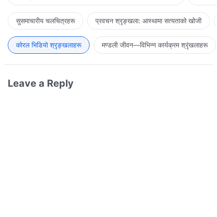
सुसमाचारीय चलचित्रहरू
प्रवचन श्रृङ्खला: आस्थामा सत्यताको खोजी
कोरल भिडियो श्रृङ्खलाहरू
मण्डली जीवन—विभिन्‍न कार्यक्रम श्रृंखलाहरू
Leave a Reply