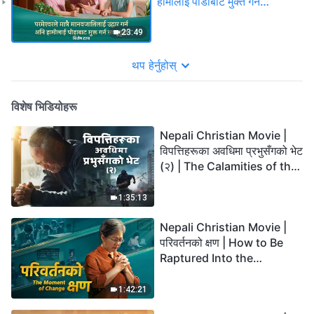
हामीलाई पीडाबाट मुक्त गर्न
सक्‍नुहुन्छ (विशेष दृश्य)
23:49
थप हेर्नुहोस्
विशेष भिडियोहरू
Nepali Christian Movie |
विपत्तिहरूका अवधिमा प्रभुसँगको भेट
(२) | The Calamities of the
Last Days Arrive. How Can
We Enter the Kingdom of
1:35:13
God?
Nepali Christian Movie |
परिवर्तनको क्षण | How to Be
Raptured Into the
Kingdom of Heaven
1:42:21