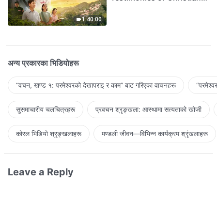
Welcoming the Lord's
Return
1:40:00
अन्य प्रकारका भिडियोहरू
“वचन, खण्ड १: परमेश्‍वरको देखापराइ र काम” बाट गरिएका वाचनहरू
“परमेश्
सुसमाचारीय चलचित्रहरू
प्रवचन श्रृङ्खला: आस्थामा सत्यताको खोजी
कोरल भिडियो श्रृङ्खलाहरू
मण्डली जीवन—विभिन्‍न कार्यक्रम श्रृंखलाहरू
Leave a Reply