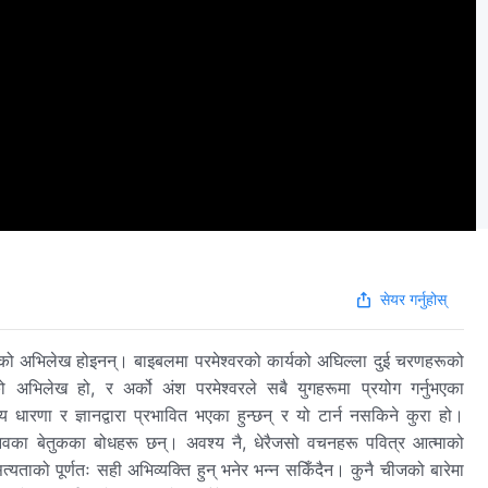
सेयर गर्नुहोस्
रूको अभिलेख होइनन्। बाइबलमा परमेश्‍वरको कार्यको अघिल्ला दुई चरणहरूको
लेख हो, र अर्को अंश परमेश्‍वरले सबै युगहरूमा प्रयोग गर्नुभएका
धारणा र ज्ञानद्वारा प्रभावित भएका हुन्छन् र यो टार्न नसकिने कुरा हो।
मानवका बेतुकका बोधहरू छन्। अवश्य नै, धेरैजसो वचनहरू पवित्र आत्माको
त्यताको पूर्णतः सही अभिव्यक्ति हुन् भनेर भन्न सकिँदैन। कुनै चीजको बारेमा