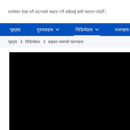
परमेश्वर देखा पर्ने घटनाको चाहना गर्ने सबैलाई हामी स्वागत गर्दछौँ।
गृहपृष्ठ
पुस्तकहरू
भिडियोहरू
भजनहरू
गृहपृष्ठ
भिडियोहरू
बाइबल सम्‍बन्धी रहस्यहरू