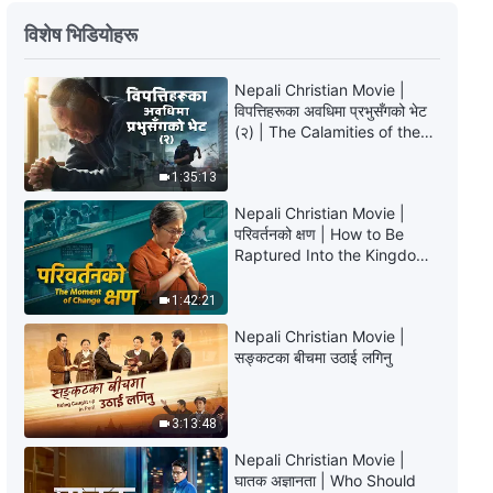
परमेश्‍वरका दैनिक वचनहरू: बाइबल सम्‍बन्धी
विशेष भिडियोहरू
रहस्यहरू | अंश २७७
Nepali Christian Movie |
3:41
विपत्तिहरूका अवधिमा प्रभुसँगको भेट
(२) | The Calamities of the
परमेश्‍वरका दैनिक वचनहरू: बाइबल सम्‍बन्धी
Last Days Arrive. How Can
रहस्यहरू | अंश २७८
We Enter the Kingdom of
1:35:13
God?
5:50
Nepali Christian Movie |
परिवर्तनको क्षण | How to Be
Raptured Into the Kingdom
परमेश्‍वरका दैनिक वचनहरू: बाइबल सम्‍बन्धी
of Heaven
रहस्यहरू | अंश २७९
1:42:21
4:31
Nepali Christian Movie |
सङ्कटका बीचमा उठाई लगिनु
परमेश्‍वरका दैनिक वचनहरू: बाइबल सम्‍बन्धी
रहस्यहरू | अंश २८०
3:13:48
11:33
Nepali Christian Movie |
घातक अज्ञानता | Who Should