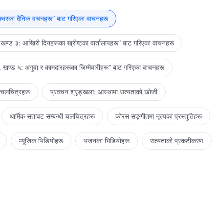
यो भन्दा बढी उहाँ छुटकाराकर्ता हुनुहुन्थ्यो। भविष्यवाणी गर्नेहरूले भने केवल
्रतिनिधित्व गर्न असमर्थ थिए। किनकि येशूले धेरै काम गर्नुभयो जुन पहिला
ेश्‍वरका दैनिक वचनहरू” बाट गरिएका वाचनहरू
भयो, त्यसैले उहाँ यशैयालगायत भन्दा फरक हुनुहुन्थ्यो।
खण्ड ३: आखिरी दिनहरूका ख्रीष्टका वार्तालापहरू” बाट गरिएका वाचनहरू
 खण्ड ५: अगुवा र कामदारहरूका जिम्‍मेवारीहरू” बाट गरिएका वाचनहरू
 चलचित्रहरू
प्रवचन श्रृङ्खला: आस्थामा सत्यताको खोजी
धार्मिक सतावट सम्‍बन्धी चलचित्रहरू
कोरस सङ्गीतमा नृत्यका प्रस्तुतिहरू
म्यूजिक भिडियोहरू
भजनका भिडियोहरू
सत्यताको प्रकटीकरण