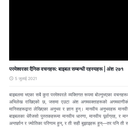
परमेश्‍वरका दैनिक वचनहरू: बाइबल सम्‍बन्धी रहस्यहरू | अंश २७१
5 जुलाई 2021
बाइबलमा भएका सबै कुरा परमेश्‍वरले व्यक्तिगत रूपमा बोल्नुभएका वचनह
अभिलेख राखिएको छ, जसमा एउटा अंश अगमवक्ताहरूको अगमवाणीको अभि
मानिसहरूद्वारा लेखिएका अनुभव र ज्ञान हुन्। मानवीय अनुभवहरू मानवीय 
बाइबलका धेरैजसो पुस्तकहरूमा मानवीय धारणा, मानवीय पूर्वाग्रह, र 
अन्तर्ज्ञान र ज्योतिका परिणाम हुन्, र ती सही बुझाइहरू हुन्—तर पनि ती स