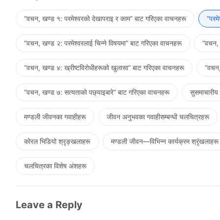
भविष्यवाणी बोल्ने काम थियो। उहाँ एक अगमवक्ता, प्रेरित हुनुहुन्थ्यो, तर त्
अगमवाणी बोल्न सक्थे, तर अन्य कुनै काम गर्नमा परमेश्‍वरको आत्माको प
“वचन, खण्ड १: परमेश्‍वरको देखापराइ र काम” बाट गरिएका वाचनहरू
“परम
कहिल्यै मानिसबाट भएको थिएन, र मानवजातिलाई छुटकारा गर्ने काम पनि गर्नु
“वचन, खण्ड २: परमेश्‍वरलाई चिन्‍ने विषयमा” बाट गरिएका वाचनहरू
“वचन, 
“वचन, खण्ड ४: ख्रीष्टविरोधीहरूको खुलासा” बाट गरिएका वाचनहरू
“वचन,
“वचन, खण्ड ७: सत्यताको पछ्याइबारे” बाट गरिएका वाचनहरू
सुसमाचारीय
मण्डली जीवनका गवाहीहरू
जीवन अनुभवका गवाहीसम्‍बन्धी चलचित्रहरू
कोरल भिडियो श्रृङ्खलाहरू
मण्डली जीवन—विभिन्‍न कार्यक्रम श्रृंखलाहरू
चलचित्रका विशेष अंशहरू
Leave a Reply