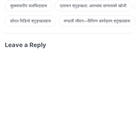
सुसमाचारीय चलचित्रहरू
प्रवचन श्रृङ्खला: आस्थामा सत्यताको खोजी
कोरल भिडियो श्रृङ्खलाहरू
मण्डली जीवन—विभिन्‍न कार्यक्रम श्रृंखलाहरू
Leave a Reply