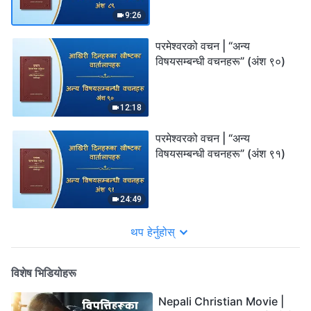
9:26
परमेश्‍वरको वचन | “अन्य
विषयसम्बन्धी वचनहरू” (अंश ९०)
12:18
परमेश्‍वरको वचन | “अन्य
विषयसम्बन्धी वचनहरू” (अंश ९१)
24:49
थप हेर्नुहोस्
विशेष भिडियोहरू
Nepali Christian Movie |