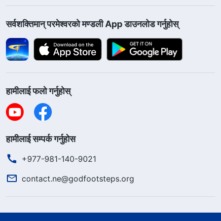
सर्वशक्तिमान्‌ परमेश्‍वरको मण्डली App डाउनलोड गर्नुहोस्
हामीलाई फलो गर्नुहोस्
हामीलाई सम्पर्क गर्नुहोस
+977-981-140-9021
contact.ne@godfootsteps.org