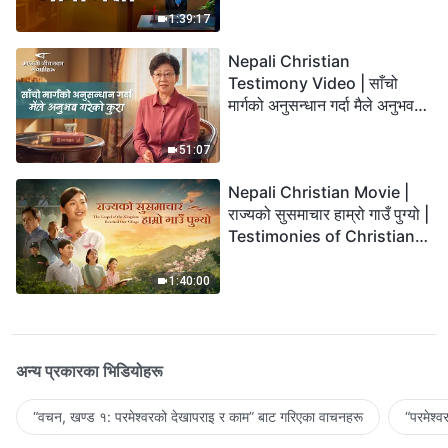
1:39:17
Nepali Christian
Testimony Video | साँचो
मार्गको अनुसन्धान गर्दा मैले अनुभव
गरेको कुरा
51:07
Nepali Christian Movie |
राज्यको सुसमाचार हाम्रो गाउँ पुग्यो |
Testimonies of Christians
Welcoming the Lord's
Return
1:40:00
अन्य प्रकारका भिडियोहरू
“वचन, खण्ड १: परमेश्‍वरको देखापराइ र काम” बाट गरिएका वाचनहरू
“परमेश्