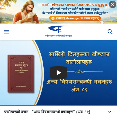
परमेश्‍वरको वचन | “अन्य विषयसम्बन्धी वचनहरू” (अंश ८९)