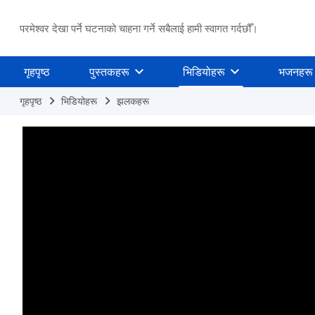
परमेश्वर देखा पर्ने घटनाको चाहना गर्ने सबैलाई हामी स्वागत गर्दछौँ।
गृहपृष्ठ
पुस्तकहरू
भिडियोहरू
भजनहरू
गृहपृष्ठ
भिडियोहरू
झलकहरू