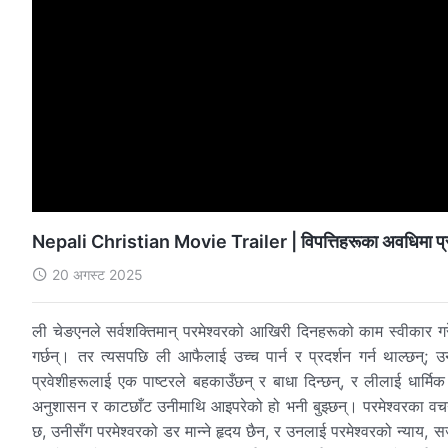
Nepali Christian Movie Trailer | विपत्तिहरूका अवधिमा प्र
20 अगस्ट 2025
ली चेङएनले सर्वशक्तिमान् परमेश्वरको आखिरी दिनहरूको काम स्वीकार गरेपछ
गर्छन्। तर त्यसपछि ली आफैलाई उच्च पार्न र प्रदर्शन गर्न थाल्छन्; उनल
प्रवेशीहरूलाई एक पाष्टरले बहकाउँछन् र बाधा दिन्छन्, र लीलाई धार्मिक
अनुशासन र काटछाँट उनीमाथि आइपरेको हो भनी बुझ्छन्। परमेश्वरका वचनह
छ, उनीसँग परमेश्वरको डर मान्ने हृदय छैन, र उनलाई परमेश्वरको न्याय,