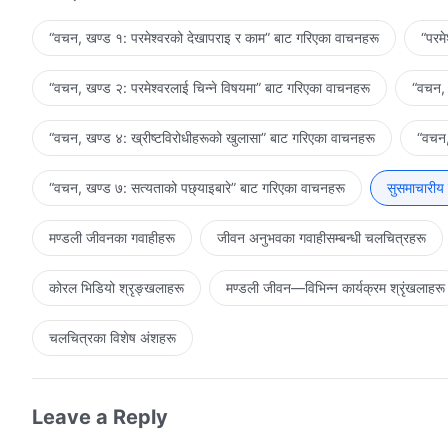
“वचन, खण्ड १: परमेश्‍वरको देखापराइ र काम” बाट गरिएका वाचनहरू
“परम
“वचन, खण्ड २: परमेश्‍वरलाई चिन्‍ने विषयमा” बाट गरिएका वाचनहरू
“वचन, 
“वचन, खण्ड ४: ख्रीष्टविरोधीहरूको खुलासा” बाट गरिएका वाचनहरू
“वचन,
“वचन, खण्ड ७: सत्यताको पछ्याइबारे” बाट गरिएका वाचनहरू
सुसमाचारीय
मण्डली जीवनका गवाहीहरू
जीवन अनुभवका गवाहीसम्‍बन्धी चलचित्रहरू
कोरल भिडियो श्रृङ्खलाहरू
मण्डली जीवन—विभिन्‍न कार्यक्रम श्रृंखलाहरू
चलचित्रका विशेष अंशहरू
Leave a Reply