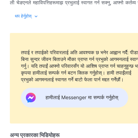
ली चेङएनले महाविपत्तिहरूमाझ प्रभुलाई स्वागत गर्न सक्नु, आफ्नो कर्तव्य पू
हिँड्न सक्नु भनेको परमेश्वरले उनलाई दिनुभएको अत्यन्तै ठूलो अनुग्र
थप हेर्नुहोस्
कथानक चलचित्र—विपत्तिहरूका अवधिमा प्रभुसँगको भेट (२)—को रिलिजक
तपाई र तपाईको परिवारलाई अति आवश्यक छ भनेर आह्वान गर्दै: पीडा
बिना सुन्दर जीवन बिताउने मौका प्राप्त गर्न प्रभुको आगमनलाई स्वा
गर्नु। यदि तपाईं आफ्नो परिवारसँग यो आशिष प्राप्त गर्न चाहनुहुन्छ भ
कृपया हामीलाई सम्पर्क गर्न बटन क्लिक गर्नुहोस्। हामी तपाईंलाई
प्रभुको आगमनलाई स्वागत गर्ने बाटो फेला पार्न मद्दत गर्नेछौं।
हामीलाई Messenger मा सम्पर्क गर्नुहोस्
अन्य प्रकारका भिडियोहरू