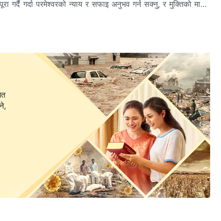
रा गर्दै गर्दा परमेश्वरको न्याय र सफाइ अनुभव गर्न सक्नु, र मुक्तिको मार्गमा
ह र आशिष् हो भन्ने कुरा गहन रूपमा बुझ्छन् … हामीलाई आशा छ, तपाईँहरू
ा लागि प्रतीक्षारत भएर बस्नुहुनेछ।
गत
ने,