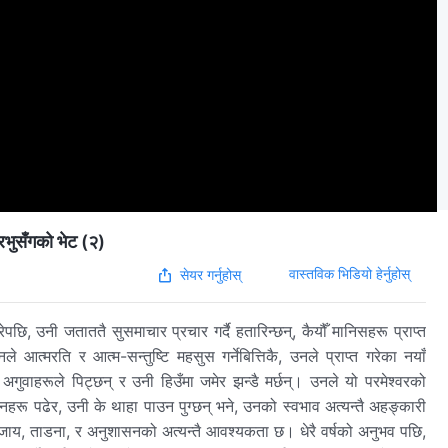
भुसँगको भेट (२)
वास्तविक भिडियो हेर्नुहोस्
सेयर गर्नुहोस्
ि, उनी जताततै सुसमाचार प्रचार गर्दै हतारिन्छन्, कैयौँ मानिसहरू प्राप्त
े आत्मरति र आत्म-सन्तुष्टि महसुस गर्नेबित्तिकै, उनले प्राप्त गरेका नयाँ
 अगुवाहरूले पिट्छन् र उनी हिउँमा जमेर झन्डै मर्छन्। उनले यो परमेश्वरको
रू पढेर, उनी के थाहा पाउन पुग्छन् भने, उनको स्वभाव अत्यन्तै अहङ्कारी
 सजाय, ताडना, र अनुशासनको अत्यन्तै आवश्यकता छ। धेरै वर्षको अनुभव पछि,