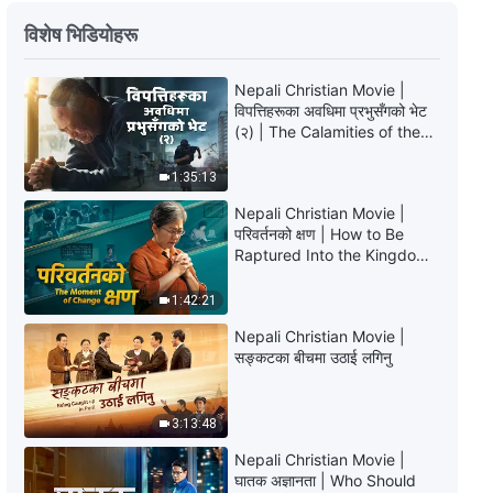
Nepali Christian Movie Trailer |
विशेष भिडियोहरू
राज्यको सुसमाचार हाम्रो गाउँ पुग्यो
Nepali Christian Movie |
2:46
विपत्तिहरूका अवधिमा प्रभुसँगको भेट
(२) | The Calamities of the
Nepali Christian Movie Trailer |
Last Days Arrive. How Can
प्रतीक्षा
We Enter the Kingdom of
1:35:13
God?
3:06
Nepali Christian Movie |
परिवर्तनको क्षण | How to Be
Raptured Into the Kingdom
Nepali Christian Movie Trailer |
of Heaven
कसले परमेश्‍वरलाई फेरि क्रूसमा टाँगिरहेको
1:42:21
छ
3:01
Nepali Christian Movie |
सङ्कटका बीचमा उठाई लगिनु
Nepali Christian Movie Trailer |
एउटा खतरनाक सुसमाचार यात्रा
3:13:48
4:10
Nepali Christian Movie |
घातक अज्ञानता | Who Should