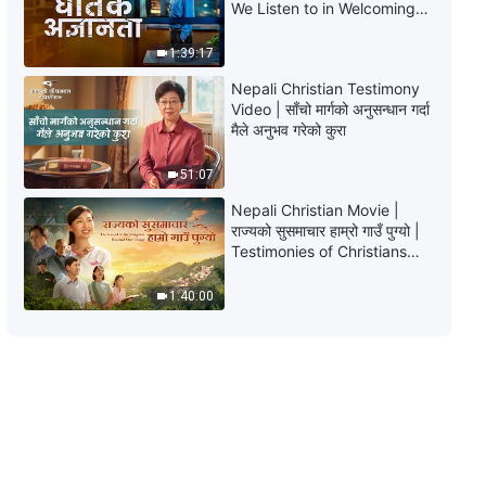
Nepali Christian Movie Trailer |
We Listen to in Welcoming
पासो तोडाइ
the Lord's Return?
1:39:17
2:55
Nepali Christian Testimony
Video | साँचो मार्गको अनुसन्धान गर्दा
Nepali Christian Movie Trailer |
मैले अनुभव गरेको कुरा
इमानदारीतामा सूर्य कहिल्यै अस्ताउँदैन
51:07
2:54
Nepali Christian Movie |
राज्यको सुसमाचार हाम्रो गाउँ पुग्यो |
Nepali Christian Movie Trailer |
Testimonies of Christians
भक्तिको रहस्य: उत्तरकथा
Welcoming the Lord's
Return
3:30
1:40:00
Nepali Christian Movie Trailer |
नानी, घर फर्केर आऊ
2:39
Nepali Christian Movie Trailer |
भक्तिको रहस्य