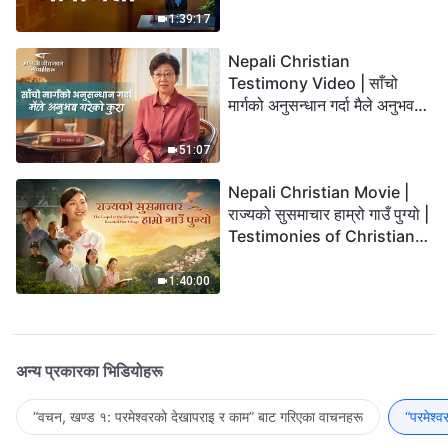
1:39:17
Nepali Christian
Testimony Video | साँचो
मार्गको अनुसन्धान गर्दा मैले अनुभव
गरेको कुरा
51:07
Nepali Christian Movie |
राज्यको सुसमाचार हाम्रो गाउँ पुग्यो |
Testimonies of Christians
Welcoming the Lord's
Return
1:40:00
अन्य प्रकारका भिडियोहरू
“वचन, खण्ड १: परमेश्‍वरको देखापराइ र काम” बाट गरिएका वाचनहरू
“परमेश्