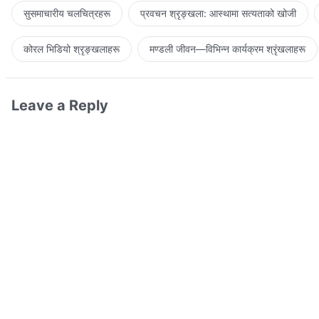
सुसमाचारीय चलचित्रहरू
प्रवचन श्रृङ्खला: आस्थामा सत्यताको खोजी
कोरल भिडियो श्रृङ्खलाहरू
मण्डली जीवन—विभिन्‍न कार्यक्रम श्रृंखलाहरू
Leave a Reply