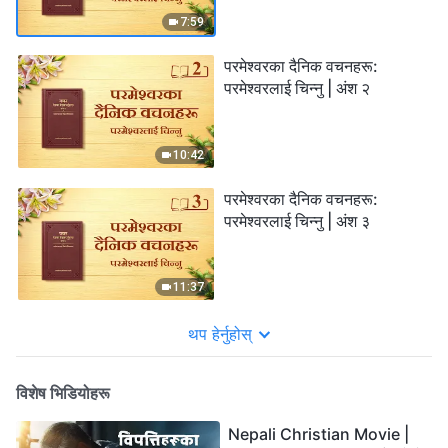
7:59
परमेश्‍वरका दैनिक वचनहरू:
परमेश्‍वरलाई चिन्‍नु | अंश २
10:42
परमेश्‍वरका दैनिक वचनहरू:
परमेश्‍वरलाई चिन्‍नु | अंश ३
11:37
थप हेर्नुहोस्
विशेष भिडियोहरू
Nepali Christian Movie |