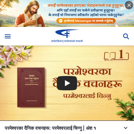
परमेश्‍वरका दैनिक वचनहरू: परमेश्‍वरलाई चिन्‍नु | अंश १