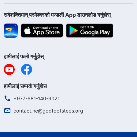
सर्वशक्तिमान्‌ परमेश्‍वरको मण्डली App डाउनलोड गर्नुहोस्
हामीलाई फलो गर्नुहोस्
हामीलाई सम्पर्क गर्नुहोस
+977-981-140-9021
contact.ne@godfootsteps.org