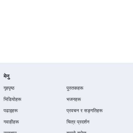
मेनु
गृहपृष्ठ
पुस्तकहरू
भिडियोहरू
भजनहरू
पढाइहरू
प्रवचन र सङ्गतिहरू
गवाहीहरू
चित्र प्रदर्शन
समाचार
हाम्रो बारेमा