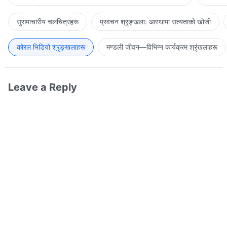
सुसमाचारीय चलचित्रहरू
प्रवचन श्रृङ्खला: आस्थामा सत्यताको खोजी
कोरल भिडियो श्रृङ्खलाहरू
मण्डली जीवन—विभिन्‍न कार्यक्रम श्रृंखलाहरू
Leave a Reply