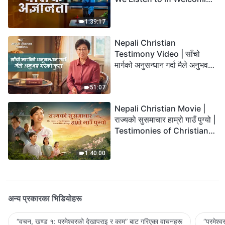
the Lord's Return?
1:39:17
Nepali Christian
Testimony Video | साँचो
मार्गको अनुसन्धान गर्दा मैले अनुभव
गरेको कुरा
51:07
Nepali Christian Movie |
राज्यको सुसमाचार हाम्रो गाउँ पुग्यो |
Testimonies of Christians
Welcoming the Lord's
Return
1:40:00
अन्य प्रकारका भिडियोहरू
“वचन, खण्ड १: परमेश्‍वरको देखापराइ र काम” बाट गरिएका वाचनहरू
“परमेश्