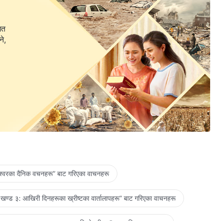
गत
ने,
ेश्‍वरका दैनिक वचनहरू” बाट गरिएका वाचनहरू
खण्ड ३: आखिरी दिनहरूका ख्रीष्टका वार्तालापहरू” बाट गरिएका वाचनहरू