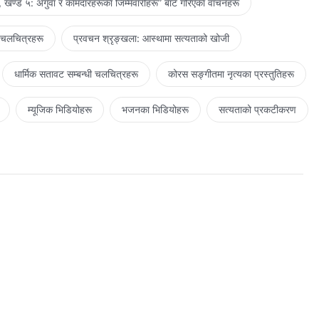
 खण्ड ५: अगुवा र कामदारहरूका जिम्‍मेवारीहरू” बाट गरिएका वाचनहरू
 चलचित्रहरू
प्रवचन श्रृङ्खला: आस्थामा सत्यताको खोजी
धार्मिक सतावट सम्‍बन्धी चलचित्रहरू
कोरस सङ्गीतमा नृत्यका प्रस्तुतिहरू
म्यूजिक भिडियोहरू
भजनका भिडियोहरू
सत्यताको प्रकटीकरण