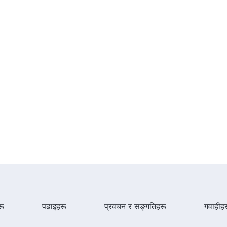
ू
पढाइहरू
प्रवचन र सङ्गतिहरू
गवाहीह