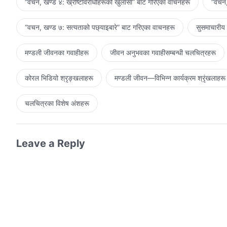
“वचन, खण्ड ४: ख्रीष्टविरोधीहरूको खुलासा” बाट गरिएका वाचनहरू
“वचन,
“वचन, खण्ड ७: सत्यताको पछ्याइबारे” बाट गरिएका वाचनहरू
सुसमाचारीय
मण्डली जीवनका गवाहीहरू
जीवन अनुभवका गवाहीसम्‍बन्धी चलचित्रहरू
कोरल भिडियो श्रृङ्खलाहरू
मण्डली जीवन—विभिन्‍न कार्यक्रम श्रृंखलाहरू
चलचित्रका विशेष अंशहरू
Leave a Reply