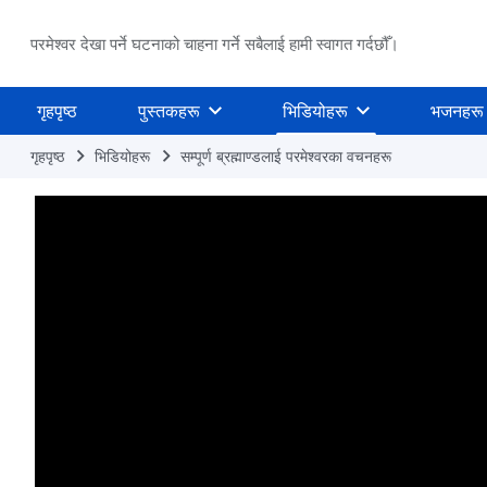
परमेश्वर देखा पर्ने घटनाको चाहना गर्ने सबैलाई हामी स्वागत गर्दछौँ।
गृहपृष्ठ
पुस्तकहरू
भिडियोहरू
भजनहरू
गृहपृष्ठ
भिडियोहरू
सम्पूर्ण ब्रह्माण्डलाई परमेश्‍वरका वचनहरू