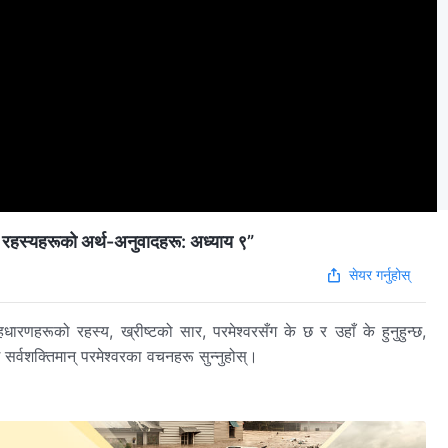
ूका रहस्यहरूको अर्थ-अनुवादहरू: अध्याय ९”
सेयर गर्नुहोस्
धारणहरूको रहस्य, ख्रीष्टको सार, परमेश्‍वरसँग के छ र उहाँ के हुनुहुन्छ,
र्वशक्तिमान्‌ परमेश्‍वरका वचनहरू सुन्‍नुहोस्।