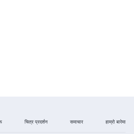
अनुवादहरू: अध्याय २८”
14:02
परमेश्‍वरको वचन | “सम्पूर्ण ब्रह्माण्डको निम्ति
परमेश्‍वरका वचनहरूका” रहस्यहरूको अर्थ-
अनुवादहरू: अध्याय ४४ र ४५
9:15
रू
चित्र प्रदर्शन
समाचार
हाम्रो बारेमा