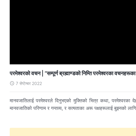
परमेश्‍वरको वचन | “सम्पूर्ण ब्रह्माण्डको निम्ति परमेश्‍वरका वचनहर
7 सेप्टेम्बर 2022
मानवजातिलाई परमेश्‍वरले दिनुभएको मुक्तिको भित्र कथा, परमेश्‍वरका देह
मानवजातिको परिणाम र गन्तव्य, र सत्यताका अरू पक्षहरूलाई बुझ्‍नको लागि स