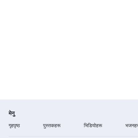
मेनु
गृहपृष्ठ
पुस्तकहरू
भिडियोहरू
भजनहर