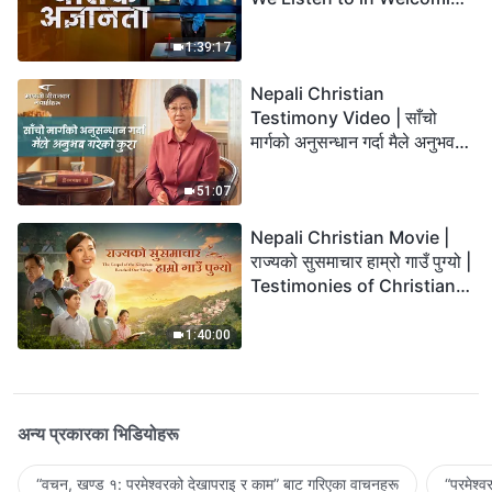
the Lord's Return?
1:39:17
Nepali Christian
Testimony Video | साँचो
मार्गको अनुसन्धान गर्दा मैले अनुभव
गरेको कुरा
51:07
Nepali Christian Movie |
राज्यको सुसमाचार हाम्रो गाउँ पुग्यो |
Testimonies of Christians
Welcoming the Lord's
Return
1:40:00
अन्य प्रकारका भिडियोहरू
“वचन, खण्ड १: परमेश्‍वरको देखापराइ र काम” बाट गरिएका वाचनहरू
“परमेश्