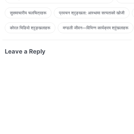
सुसमाचारीय चलचित्रहरू
प्रवचन श्रृङ्खला: आस्थामा सत्यताको खोजी
कोरल भिडियो श्रृङ्खलाहरू
मण्डली जीवन—विभिन्‍न कार्यक्रम श्रृंखलाहरू
Leave a Reply