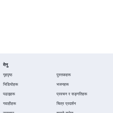
मेनु
गृहपृष्ठ
पुस्तकहरू
भिडियोहरू
भजनहरू
पढाइहरू
प्रवचन र सङ्गतिहरू
गवाहीहरू
चित्र प्रदर्शन
समाचार
हाम्रो बारेमा