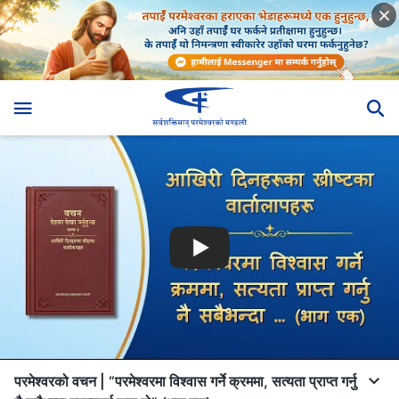
परमेश्‍वरको वचन | “परमेश्‍वरमा विश्‍वास गर्ने क्रममा, सत्यता प्राप्त गर्नु