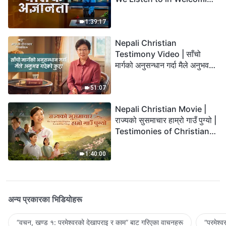
the Lord's Return?
1:39:17
Nepali Christian
Testimony Video | साँचो
मार्गको अनुसन्धान गर्दा मैले अनुभव
गरेको कुरा
51:07
Nepali Christian Movie |
राज्यको सुसमाचार हाम्रो गाउँ पुग्यो |
Testimonies of Christians
Welcoming the Lord's
Return
1:40:00
अन्य प्रकारका भिडियोहरू
“वचन, खण्ड १: परमेश्‍वरको देखापराइ र काम” बाट गरिएका वाचनहरू
“परमेश्