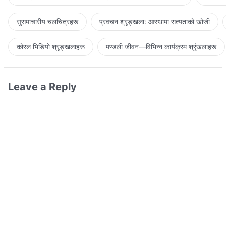
सुसमाचारीय चलचित्रहरू
प्रवचन श्रृङ्खला: आस्थामा सत्यताको खोजी
कोरल भिडियो श्रृङ्खलाहरू
मण्डली जीवन—विभिन्‍न कार्यक्रम श्रृंखलाहरू
Leave a Reply