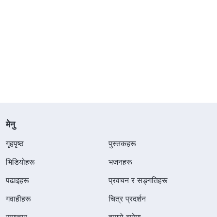
मेनु
गृहपृष्ठ
पुस्तकहरू
भिडियोहरू
भजनहरू
पढाइहरू
प्रवचन र सङ्गतिहरू
गवाहीहरू
चित्र प्रदर्शन
समाचार
हाम्रो बारेमा