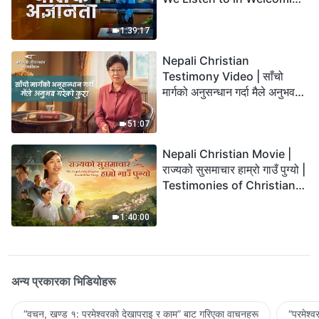
the Lord's Return?
1:39:17
Nepali Christian
Testimony Video | साँचो
मार्गको अनुसन्धान गर्दा मैले अनुभव
गरेको कुरा
51:07
Nepali Christian Movie |
राज्यको सुसमाचार हाम्रो गाउँ पुग्यो |
Testimonies of Christians
Welcoming the Lord's
Return
1:40:00
अन्य प्रकारका भिडियोहरू
“वचन, खण्ड १: परमेश्‍वरको देखापराइ र काम” बाट गरिएका वाचनहरू
“परमेश्