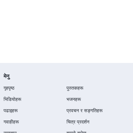
मेनु
गृहपृष्ठ
पुस्तकहरू
भिडियोहरू
भजनहरू
पढाइहरू
प्रवचन र सङ्गतिहरू
गवाहीहरू
चित्र प्रदर्शन
समाचार
हाम्रो बारेमा