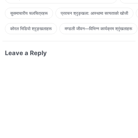
सुसमाचारीय चलचित्रहरू
प्रवचन श्रृङ्खला: आस्थामा सत्यताको खोजी
कोरल भिडियो श्रृङ्खलाहरू
मण्डली जीवन—विभिन्‍न कार्यक्रम श्रृंखलाहरू
Leave a Reply