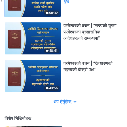
दुई)
50:32
परमेश्‍वरको वचन | “राज्यको युगमा
परमेश्‍वरका प्रशासनिक
आदेशहरूको सम्बन्धमा”
48:41
परमेश्‍वरको वचन | “देहधारणको
महत्त्वको दोस्रो पक्ष”
43:56
थप हेर्नुहोस्
विशेष भिडियोहरू