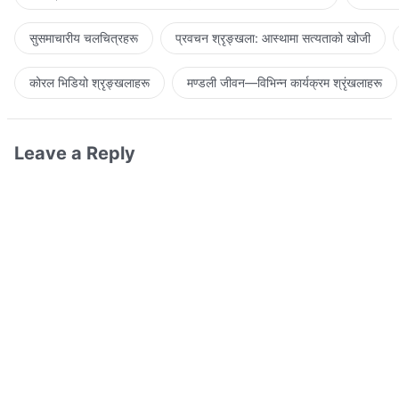
सुसमाचारीय चलचित्रहरू
प्रवचन श्रृङ्खला: आस्थामा सत्यताको खोजी
कोरल भिडियो श्रृङ्खलाहरू
मण्डली जीवन—विभिन्‍न कार्यक्रम श्रृंखलाहरू
Leave a Reply