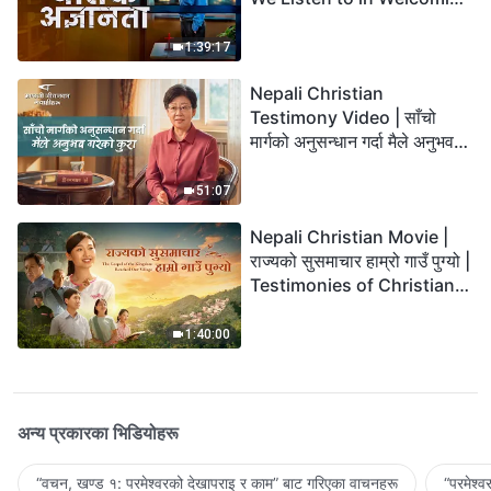
the Lord's Return?
1:39:17
Nepali Christian
Testimony Video | साँचो
मार्गको अनुसन्धान गर्दा मैले अनुभव
गरेको कुरा
51:07
Nepali Christian Movie |
राज्यको सुसमाचार हाम्रो गाउँ पुग्यो |
Testimonies of Christians
Welcoming the Lord's
Return
1:40:00
अन्य प्रकारका भिडियोहरू
“वचन, खण्ड १: परमेश्‍वरको देखापराइ र काम” बाट गरिएका वाचनहरू
“परमेश्