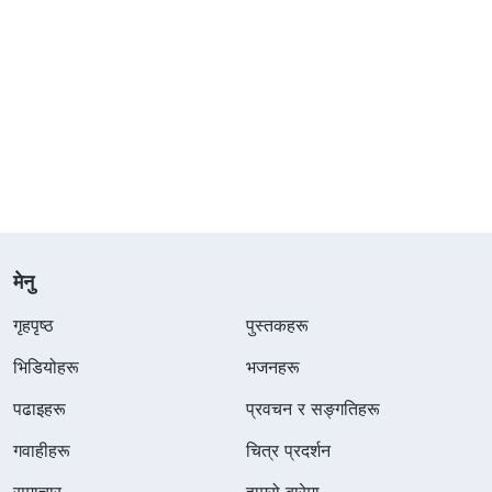
मेनु
गृहपृष्ठ
पुस्तकहरू
भिडियोहरू
भजनहरू
पढाइहरू
प्रवचन र सङ्गतिहरू
गवाहीहरू
चित्र प्रदर्शन
समाचार
हाम्रो बारेमा