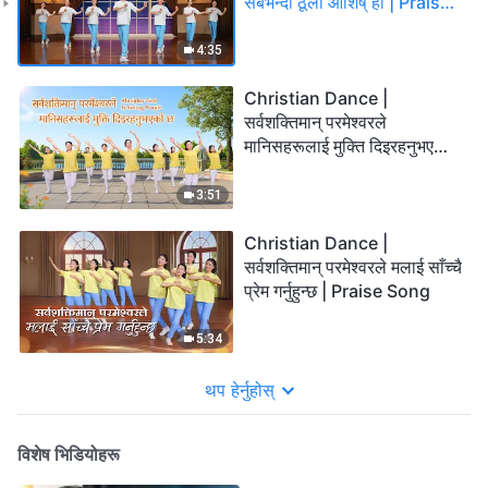
सबैभन्दा ठूलो आशिष् हो | Praise
Song
4:35
Christian Dance |
सर्वशक्तिमान् परमेश्‍वरले
मानिसहरूलाई मुक्ति दिइरहनुभएको
छ | Praise Song
3:51
Christian Dance |
सर्वशक्तिमान् परमेश्‍वरले मलाई साँच्चै
प्रेम गर्नुहुन्छ | Praise Song
5:34
थप हेर्नुहोस्
विशेष भिडियोहरू