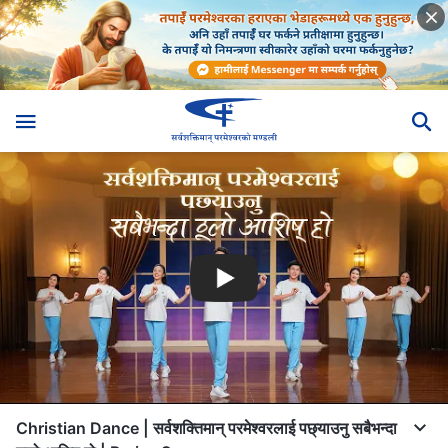
Christian Dance | सर्वशक्तिमान् परमेश्‍वरलाई पछ्याउनु सबैभन्दा