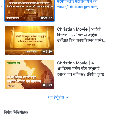
परमेश्‍वरलाई प्रतिनिधित्व गर्न
सक्छन्? के पोपको कुरा मान्‍नु
परमेश्‍वरको आज्ञापालन गर्नु हो?
(विशेष दृश्य)
25:27
Christian Movie | आखिरी
दिनहरूमा परमेश्‍वर आउनुहुँदा
उहाँलाई किन सर्वशक्तिमान् परमेश्‍वर
भनिन्छ? (विशेष दृश्य)
9:29
Christian Movie | के
अर्थोडक्स चर्चमा रहेर प्रभुलाई
स्वागत गर्न सकिन्छ? (विशेष दृश्य)
3:33
थप हेर्नुहोस्
विशेष भिडियोहरू