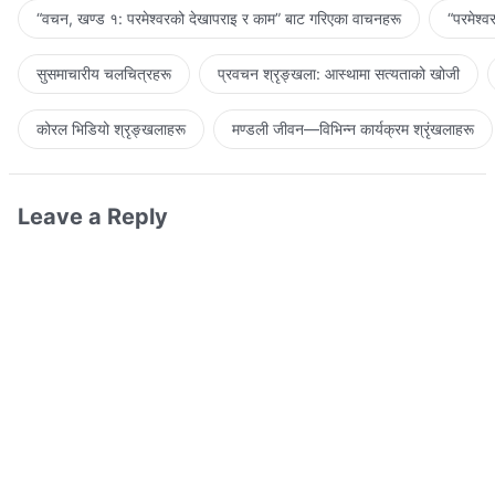
“वचन, खण्ड १: परमेश्‍वरको देखापराइ र काम” बाट गरिएका वाचनहरू
“परमेश्
सुसमाचारीय चलचित्रहरू
प्रवचन श्रृङ्खला: आस्थामा सत्यताको खोजी
कोरल भिडियो श्रृङ्खलाहरू
मण्डली जीवन—विभिन्‍न कार्यक्रम श्रृंखलाहरू
Leave a Reply