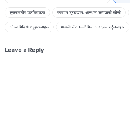
सुसमाचारीय चलचित्रहरू
प्रवचन श्रृङ्खला: आस्थामा सत्यताको खोजी
कोरल भिडियो श्रृङ्खलाहरू
मण्डली जीवन—विभिन्‍न कार्यक्रम श्रृंखलाहरू
Leave a Reply