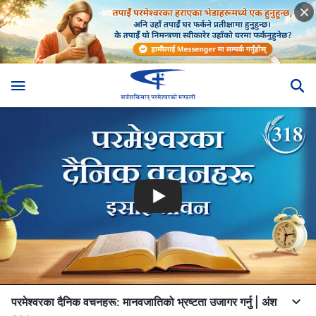
परमेश्‍वरका दैनिक वचनहरू: मानवजातिको भ्रष्टता उजागर गर्नु | अंश