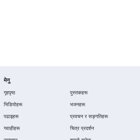
मेनु
गृहपृष्ठ
पुस्तकहरू
भिडियोहरू
भजनहरू
पढाइहरू
प्रवचन र सङ्गतिहरू
गवाहीहरू
चित्र प्रदर्शन
समाचार
हाम्रो बारेमा