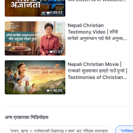
the Lord's Return?
1:39:17
Nepali Christian
Testimony Video | साँचो
मार्गको अनुसन्धान गर्दा मैले अनुभव
गरेको कुरा
51:07
Nepali Christian Movie |
राज्यको सुसमाचार हाम्रो गाउँ पुग्यो |
Testimonies of Christians
Welcoming the Lord's
Return
1:40:00
अन्य प्रकारका भिडियोहरू
“वचन, खण्ड १: परमेश्‍वरको देखापराइ र काम” बाट गरिएका वाचनहरू
“परमेश्