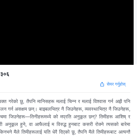
श ३०६
सेयर गर्नुहोस्
व्यक्त गरेको छु, तैपनि मानिसहरू मलाई चिन्‍न र मलाई विश्‍वास गर्न अझै पनि
न गर्न असक्षम छन्। बाइबलभित्र नै जिउनेहरू, व्यवस्थाभित्र नै जिउनेहरू,
 बीचमा जिउनेहरू—तिनीहरूमध्ये को मप्रति अनुकूल छन्? तिमीहरू आशिष् र
कसरी अनुकूल हुने, वा आफैलाई म विरुद्ध हुनबाट कसरी रोक्‍ने त्यसको बारेमा
भने मैले तिमीहरूलाई यति धेरै दिएको छु, तैपनि मैले तिमीहरूबाट अत्यन्तै