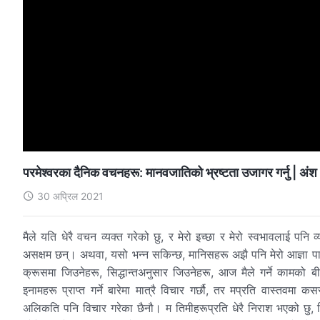
परमेश्‍वरका दैनिक वचनहरू: मानवजातिको भ्रष्टता उजागर गर्नु | अं
30 अप्रिल 2021
मैले यति धेरै वचन व्यक्त गरेको छु, र मेरो इच्‍छा र मेरो स्वभावलाई पनि 
असक्षम छन्। अथवा, यसो भन्‍न सकिन्छ, मानिसहरू अझै पनि मेरो आज्ञा पाल
क्रूसमा जिउनेहरू, सिद्धान्तअनुसार जिउनेहरू, आज मैले गर्ने कामको
इनामहरू प्राप्त गर्ने बारेमा मात्रै विचार गर्छौ, तर मप्रति वास्तवमा 
अलिकति पनि विचार गरेका छैनौ। म तिमीहरूप्रति धेरै निराश भएको छु, किन