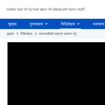
परमेश्वर देखा पर्ने घटनाको चाहना गर्ने सबैलाई हामी स्वागत गर्दछौँ।
गृहपृष्ठ
पुस्तकहरू
भिडियोहरू
भजनहरू
गृहपृष्ठ
भिडियोहरू
मानवजातिको भ्रष्टता उजागर गर्नु