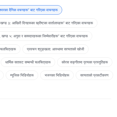
‍वरप्रतिको अनुकूलतालाई मात्रै खोजी गर्छौ, र अस्पष्ट विश्‍वासको मात्रै खोजी
िमीहरूको अनिष्टताले पनि दण्ड पैदा गर्नेछैन र? त्यो समयमा, ख्रीष्‍टको अनुकूल
ेश्‍वरका दैनिक वचनहरू” बाट गरिएका वाचनहरू
े महसुस गर्नेछौ, र ख्रीष्‍टको विरुद्धमा खडा हुनेहरूमाथि कस्तो प्रकारको
 परमेश्‍वरमाथिको आफ्‍नो विश्‍वासको कारण आशिषित हुने र स्वर्गको प्रवेश
खण्ड ३: आखिरी दिनहरूका ख्रीष्टका वार्तालापहरू” बाट गरिएका वाचनहरू
नुकूल हुनेहरूका लागि यस्तो हुनेछैन। तिनीहरूले धेरै कुरा गुमाएको भए तापनि,
धिकार तिनीहरूले प्राप्त गर्नेछन्। अन्तमा, म मात्रै धर्मी परमेश्‍वर हुँ, र
 खण्ड ५: अगुवा र कामदारहरूका जिम्‍मेवारीहरू” बाट गरिएका वाचनहरू
 तिमीहरूले बुझ्‍नेछौ।
 चलचित्रहरू
प्रवचन श्रृङ्खला: आस्थामा सत्यताको खोजी
धार्मिक सतावट सम्‍बन्धी चलचित्रहरू
कोरस सङ्गीतमा नृत्यका प्रस्तुतिहरू
म्यूजिक भिडियोहरू
भजनका भिडियोहरू
सत्यताको प्रकटीकरण