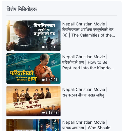
परमेश्‍वरका दैनिक वचनहरू: मानवजातिको
विशेष भिडियोहरू
भ्रष्टता उजागर गर्नु | अंश ३१२
Nepali Christian Movie |
7:09
विपत्तिहरूका अवधिमा प्रभुसँगको भेट
(२) | The Calamities of the
परमेश्‍वरका दैनिक वचनहरू: मानवजातिको
Last Days Arrive. How Can
भ्रष्टता उजागर गर्नु | अंश ३१३
We Enter the Kingdom of
1:35:13
God?
5:08
Nepali Christian Movie |
परिवर्तनको क्षण | How to Be
Raptured Into the Kingdom
परमेश्‍वरका दैनिक वचनहरू: मानवजातिको
of Heaven
भ्रष्टता उजागर गर्नु | अंश ३१४
1:42:21
7:42
Nepali Christian Movie |
सङ्कटका बीचमा उठाई लगिनु
परमेश्‍वरका दैनिक वचनहरू: मानवजातिको
भ्रष्टता उजागर गर्नु | अंश ३१५
3:13:48
11:11
Nepali Christian Movie |
घातक अज्ञानता | Who Should