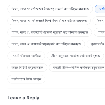
विरुद्धमा गएर भविष्यमा तिमीहरूलाई केले पर्खिन्छ? तिमीहरू अस्पष्ट परमेश्
गर्छौ, तैपनि तिमीहरू ख्रीष्‍टप्रति अनुकूल छैनौ। के दुष्टले पाउने जस्तै त
“वचन, खण्ड १: परमेश्‍वरको देखापराइ र काम” बाट गरिएका वाचनहरू
“परम
नरहने कसैले पनि क्रोधको दिनबाट उम्कन सक्दैन भन्‍ने कुरालाई तिमीहरूल
दण्ड आउनेछ भन्‍ने कुरा तिमीहरूले पत्ता लगाउनेछौ। जब त्यो दिन आउँछ,
“वचन, खण्ड २: परमेश्‍वरलाई चिन्‍ने विषयमा” बाट गरिएका वाचनहरू
“वचन, 
प्राप्त गर्ने तिमीहरूका सपनाहरू चकनाचूर हुनेछन्। तैपनि, ख्रीष्‍टप्रति अ
तिनीहरूले धेरै कठिनाइ भोगेका भए तापनि, मैले मानवजातिलाई दिने सबै उत्तरा
“वचन, खण्ड ४: ख्रीष्टविरोधीहरूको खुलासा” बाट गरिएका वाचनहरू
“वचन,
मानवजातिलाई उसको सुन्दर गन्तव्यमा लैजान सक्‍ने म मात्रै हुँ भन्‍ने कुरालाई
“वचन, खण्ड ७: सत्यताको पछ्याइबारे” बाट गरिएका वाचनहरू
सुसमाचारीय
मण्डली जीवनका गवाहीहरू
जीवन अनुभवका गवाहीसम्‍बन्धी चलचित्रहरू
कोरल भिडियो श्रृङ्खलाहरू
मण्डली जीवन—विभिन्‍न कार्यक्रम श्रृंखलाहरू
चलचित्रका विशेष अंशहरू
Leave a Reply