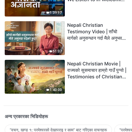
the Lord's Return?
1:39:17
Nepali Christian
Testimony Video | साँचो
मार्गको अनुसन्धान गर्दा मैले अनुभव
गरेको कुरा
51:07
Nepali Christian Movie |
राज्यको सुसमाचार हाम्रो गाउँ पुग्यो |
Testimonies of Christians
Welcoming the Lord's
Return
1:40:00
अन्य प्रकारका भिडियोहरू
“वचन, खण्ड १: परमेश्‍वरको देखापराइ र काम” बाट गरिएका वाचनहरू
“परमेश्