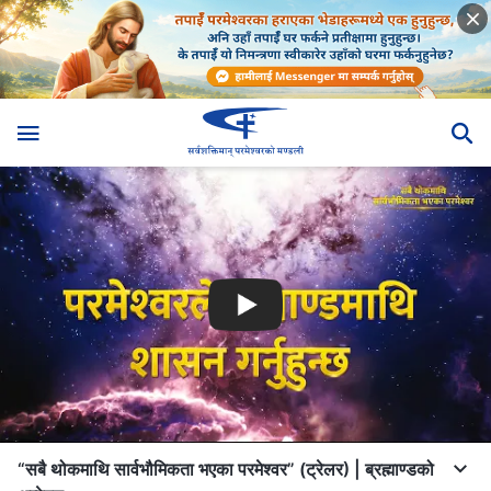
“सबै थोकमाथि सार्वभौमिकता भएका परमेश्‍वर” (ट्रेलर) | ब्रह्माण्डको