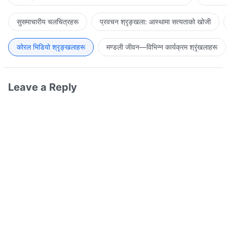
सुसमाचारीय चलचित्रहरू
प्रवचन श्रृङ्खला: आस्थामा सत्यताको खोजी
कोरल भिडियो श्रृङ्खलाहरू
मण्डली जीवन—विभिन्‍न कार्यक्रम श्रृंखलाहरू
Leave a Reply