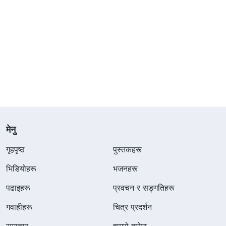
मेनु
गृहपृष्ठ
पुस्तकहरू
भिडियोहरू
भजनहरू
पढाइहरू
प्रवचन र सङ्गतिहरू
गवाहीहरू
चित्र प्रदर्शन
समाचार
हाम्रो बारेमा