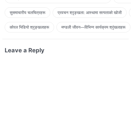
सुसमाचारीय चलचित्रहरू
प्रवचन श्रृङ्खला: आस्थामा सत्यताको खोजी
कोरल भिडियो श्रृङ्खलाहरू
मण्डली जीवन—विभिन्‍न कार्यक्रम श्रृंखलाहरू
Leave a Reply