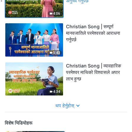
अनुभव गर्नुपर्छ
4:06
Christian Song | सम्पूर्ण
मानवजातिले परमेश्‍वरको आराधना
गर्नुपर्छ
5:43
Christian Song | व्यावहारिक
परमेश्‍वर माथिको विश्‍वासले अपार
लाभ हुन्छ
4:34
थप हेर्नुहोस्
विशेष भिडियोहरू