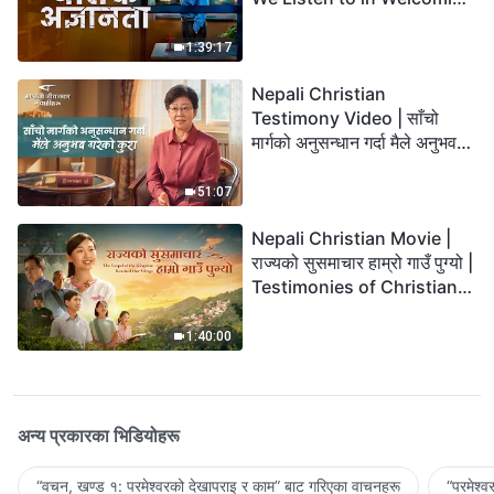
the Lord's Return?
1:39:17
Nepali Christian
Testimony Video | साँचो
मार्गको अनुसन्धान गर्दा मैले अनुभव
गरेको कुरा
51:07
Nepali Christian Movie |
राज्यको सुसमाचार हाम्रो गाउँ पुग्यो |
Testimonies of Christians
Welcoming the Lord's
Return
1:40:00
अन्य प्रकारका भिडियोहरू
“वचन, खण्ड १: परमेश्‍वरको देखापराइ र काम” बाट गरिएका वाचनहरू
“परमेश्