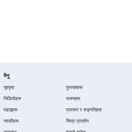
मेनु
गृहपृष्ठ
पुस्तकहरू
भिडियोहरू
भजनहरू
पढाइहरू
प्रवचन र सङ्गतिहरू
गवाहीहरू
चित्र प्रदर्शन
समाचार
हाम्रो बारेमा