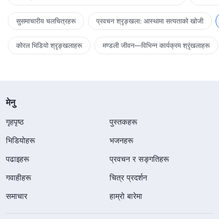
सुसमाचारीय चलचित्रहरू
प्रवचन श्रृङ्खला: आस्थामा सत्यताको खोजी
कोरल भिडियो श्रृङ्खलाहरू
मण्डली जीवन—विभिन्‍न कार्यक्रम श्रृंखलाहरू
मेनु
गृहपृष्ठ
पुस्तकहरू
भिडियोहरू
भजनहरू
पढाइहरू
प्रवचन र सङ्गतिहरू
गवाहीहरू
चित्र प्रदर्शन
समाचार
हाम्रो बारेमा