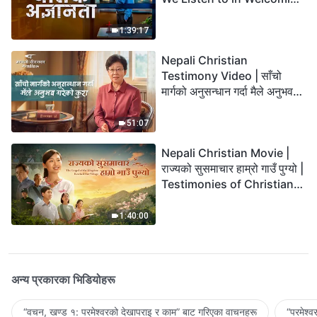
the Lord's Return?
1:39:17
Nepali Christian
Testimony Video | साँचो
मार्गको अनुसन्धान गर्दा मैले अनुभव
गरेको कुरा
51:07
Nepali Christian Movie |
राज्यको सुसमाचार हाम्रो गाउँ पुग्यो |
Testimonies of Christians
Welcoming the Lord's
Return
1:40:00
अन्य प्रकारका भिडियोहरू
“वचन, खण्ड १: परमेश्‍वरको देखापराइ र काम” बाट गरिएका वाचनहरू
“परमेश्