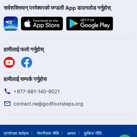
सर्वशक्तिमान्‌ परमेश्‍वरको मण्डली App डाउनलोड गर्नुहोस्
हामीलाई फलो गर्नुहोस्
हामीलाई सम्पर्क गर्नुहोस
+977-981-140-9021
contact.ne@godfootsteps.org
प्रयोगका शर्तहरू
गोपनीयता नीति
आभार
कुकिज नीति