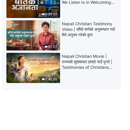
We Listen to in Welcoming
अंश ४७५
the Lord's Return?
1:39:17
5:17
Nepali Christian Testimony
परमेश्‍वरका दैनिक वचनहरू: जीवनमा प्रवेश |
Video | साँचो मार्गको अनुसन्धान गर्दा
अंश ४७६
मैले अनुभव गरेको कुरा
11:05
51:07
Nepali Christian Movie |
परमेश्‍वरका दैनिक वचनहरू: जीवनमा प्रवेश |
राज्यको सुसमाचार हाम्रो गाउँ पुग्यो |
अंश ४७७
Testimonies of Christians
Welcoming the Lord's
7:20
Return
1:40:00
परमेश्‍वरका दैनिक वचनहरू: जीवनमा प्रवेश |
अंश ४७८
8:19
परमेश्‍वरका दैनिक वचनहरू: जीवनमा प्रवेश |
अंश ४७९