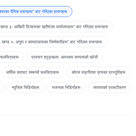
 व्यवस्थाको युग साथै अनुग्रहको युगमा देखिएको कुरालाई पनि उछिन्छ र
ीहरूले जे बुझे त्यो परमप्रभुको व्यवस्था मात्र थियो र तिनीहरूले जे देखे
ेश्‍वरका दैनिक वचनहरू” बाट गरिएका वाचनहरू
ात्र थियो, तिनीहरूले जे प्राप्‍त गरे त्यो येशूले दिनुभएको अनुग्रह मात्र थियो र
थियो। आज तिमीहरूले जे देख्छौ त्यो परमप्रभुको महिमा, येशूको उद्धार र यस
खण्ड ३: आखिरी दिनहरूका ख्रीष्टका वार्तालापहरू” बाट गरिएका वाचनहरू
नेका छौ, मेरो बुद्धिको बखान गरेका छौ, मेरो चमत्कार थाहा पाएका छौ र मेरो
ाएको छु। तिमीहरूले जे देखेका छौ त्यो प्रेमिलो र कृपालु परमेश्‍वर मात्र
 खण्ड ५: अगुवा र कामदारहरूका जिम्‍मेवारीहरू” बाट गरिएका वाचनहरू
्ण काम देखेका छौ र म प्रताप र क्रोधले भरिएको छु भन्ने जानेका छौ। यसको
न्याएँ र आज यो तिमीहरूमाथि आएको छ भन्ने तिमीहरू जान्दछौ। तिमीहरूले
 चलचित्रहरू
प्रवचन श्रृङ्खला: आस्थामा सत्यताको खोजी
रूले मेरो मनोरमता र संवेदनशीलतालाई विगतका सबै सन्तहरूले भन्दा पनि बढी
होइन, तर यूहन्नाको भन्दा पनि ठूलो दर्शन र प्रकाश हो। तिमीहरूले धेरैभन्दा
धार्मिक सतावट सम्‍बन्धी चलचित्रहरू
कोरस सङ्गीतमा नृत्यका प्रस्तुतिहरू
ाय धेरै स्वीकार गरेका छौ र मेरो धार्मिक स्वभावलाई बढी जान्दछौ। त्यसै गरी,
ो जस्तो छ, र तिमीहरूले आजका कुराहरू पनि अनुभव गरेका छौ र यी सबै म
म्यूजिक भिडियोहरू
भजनका भिडियोहरू
सत्यताको प्रकटीकरण
, किनभने मैले तिमीहरूलाई धेरै दिएको छु, र तिमीहरूले ममा धेरै देखेका छौ।
्छु र मेरो हृदयको एक मात्र इच्छा यही हो।