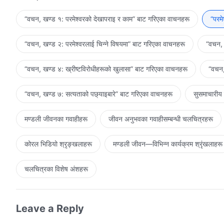
तिनीहरूले बुझेका कुरालाई उछिन्छ; तिमीहरूले आज जे देखेका छौ यसले
तिमीहरूले भोगेका कुराहरू मोशा र एलियाको भन्दा पनि अधिक छन्। इस्राएल
“वचन, खण्ड १: परमेश्‍वरको देखापराइ र काम” बाट गरिएका वाचनहरू
“परम
त्यो परमप्रभुको पिठ्यूँ मात्र थियो; यहूदीहरूले जे बुझे त्यो येशूको उद्धार म
तिनीहरूले जे देखे त्यो यहूदीहरूको घरानाभित्रको येशूको स्वरूप मात्र 
“वचन, खण्ड २: परमेश्‍वरलाई चिन्‍ने विषयमा” बाट गरिएका वाचनहरू
“वचन, 
दिनको मेरा सबै कामहरू हुन्। त्यसैले तिमीहरूले मेरो आत्माका वचनहरू सु
स्वभाव जानेका छौ। मैले तिमीहरूलाई मेरो सारा व्यवस्थापन योजना पनि बत
“वचन, खण्ड ४: ख्रीष्टविरोधीहरूको खुलासा” बाट गरिएका वाचनहरू
“वचन,
होइन, तर धार्मिकताले पूर्ण परमेश्‍वर हो। तिमीहरूले मेरो चमत्कारपूर
अतिरिक्त, कुनै समय मैले इस्राएलको घरानामाथि मेरो उर्लँदो क्रोध ख
“वचन, खण्ड ७: सत्यताको पछ्याइबारे” बाट गरिएका वाचनहरू
सुसमाचारीय
स्वर्गको मेरा रहस्यहरूलाई यशैया र यूहन्नाले भन्दा बढी बुझ्छौ; तिमीह
जान्दछौ। तिमीहरूले प्राप्‍त गरेको कुरा मेरो सत्यता, बाटो र जीवन मात्र 
मण्डली जीवनका गवाहीहरू
जीवन अनुभवका गवाहीसम्‍बन्धी चलचित्रहरू
धेरै रहस्यहरू बुझ्छौ र मेरो साँचो मुहारमा हेरेका छौ; तिमीहरूले मेरो न्य
तिमीहरू आखिरी दिनहरूमा जन्मिएका भए तापनि तिमीहरूको बुझाइ विगतक
कोरल भिडियो श्रृङ्खलाहरू
मण्डली जीवन—विभिन्‍न कार्यक्रम श्रृंखलाहरू
स्वयम्‌ले गरेको थिएँ। मैले तिमीहरूसँग जे मागेको छु त्यो अत्याधिक छैन
यसैले, तिमीहरूले विगतका सन्तहरूलाई मेरो निम्ति गवाही देओ भन्ने म चाहन
चलचित्रका विशेष अंशहरू
Leave a Reply