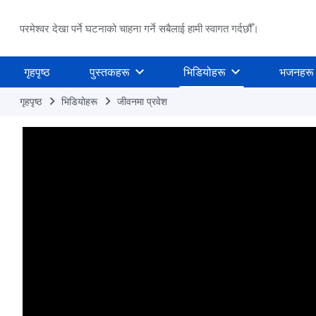
परमेश्वर देखा पर्ने घटनाको चाहना गर्ने सबैलाई हामी स्वागत गर्दछौँ।
गृहपृष्ठ
पुस्तकहरू
भिडियोहरू
भजनहरू
गृहपृष्ठ
भिडियोहरू
जीवनमा प्रवेश