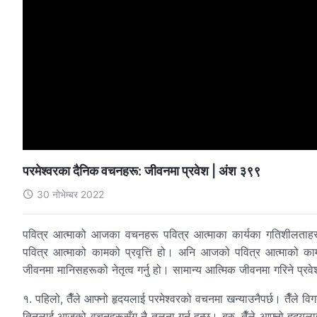
परमेश्‍वरका दैनिक वचनहरू: जीवनमा प्रवेश | अंश ३९९
30 नोभेम्बर 2022
पवित्र आत्माको आजका वचनहरू पवित्र आत्माका कार्यका गतिशीलताहरू हुन
पवित्र आत्माको कामको प्रवृत्ति हो। अनि आजको पवित्र आत्माको काम
जीवनमा मानिसहरूको नेतृत्व गर्नु हो। सामान्य आत्मिक जीवनमा गरिने प्रव
१. पहिलो, तैँले आफ्‍नो हृदयलाई परमेश्‍वरको वचनमा खन्याउनैपर्छ। तैँले वि
तिनलाई आजको वचनहरूसँग नै तुलना गर्नु हुन्छ। बरु, तैँले आफ्‍नो हृदयला