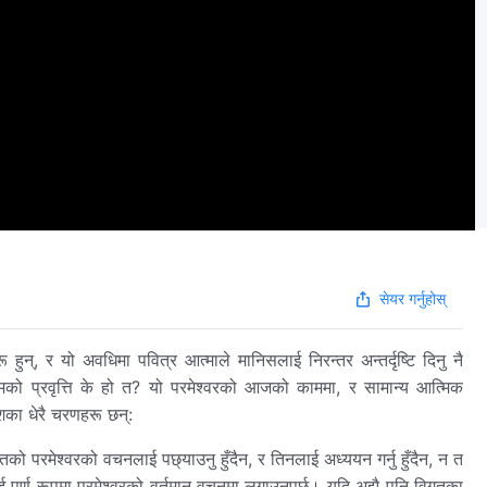
सेयर गर्नुहोस्
्, र यो अवधिमा पवित्र आत्माले मानिसलाई निरन्तर अन्तर्दृष्टि दिनु नै
को प्रवृत्ति के हो त? यो परमेश्‍वरको आजको काममा, र सामान्य आत्मिक
ेशका धेरै चरणहरू छन्:
गतको परमेश्‍वरको वचनलाई पछ्याउनु हुँदैन, र तिनलाई अध्ययन गर्नु हुँदैन, न त
ई पूर्ण रूपमा परमेश्‍वरको वर्तमान वचनमा लगाउनुपर्छ। यदि अझै पनि विगतका