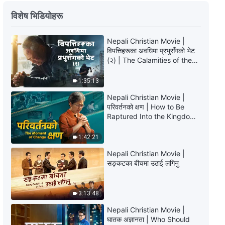
परमेश्‍वरका दैनिक वचनहरू: जीवनमा प्रवेश |
विशेष भिडियोहरू
अंश ४०५
Nepali Christian Movie |
11:23
विपत्तिहरूका अवधिमा प्रभुसँगको भेट
(२) | The Calamities of the
परमेश्‍वरका दैनिक वचनहरू: जीवनमा प्रवेश |
Last Days Arrive. How Can
अंश ४०६
We Enter the Kingdom of
1:35:13
God?
6:11
Nepali Christian Movie |
परिवर्तनको क्षण | How to Be
Raptured Into the Kingdom
परमेश्‍वरका दैनिक वचनहरू: जीवनमा प्रवेश |
of Heaven
अंश ४०७
1:42:21
7:55
Nepali Christian Movie |
सङ्कटका बीचमा उठाई लगिनु
परमेश्‍वरका दैनिक वचनहरू: जीवनमा प्रवेश |
अंश ४०८
3:13:48
8:29
Nepali Christian Movie |
घातक अज्ञानता | Who Should