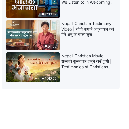
परमेश्‍वरका दैनिक वचनहरू: जीवनमा प्रवेश |
We Listen to in Welcoming
अंश ४०९
the Lord's Return?
1:39:17
10:59
Nepali Christian Testimony
Video | साँचो मार्गको अनुसन्धान गर्दा
परमेश्‍वरका दैनिक वचनहरू: जीवनमा प्रवेश |
मैले अनुभव गरेको कुरा
अंश ४१०
51:07
8:30
Nepali Christian Movie |
राज्यको सुसमाचार हाम्रो गाउँ पुग्यो |
परमेश्‍वरका दैनिक वचनहरू: जीवनमा प्रवेश |
Testimonies of Christians
अंश ४११
Welcoming the Lord's
Return
7:15
1:40:00
परमेश्‍वरका दैनिक वचनहरू: जीवनमा प्रवेश |
अंश ४१२
9:42
परमेश्‍वरका दैनिक वचनहरू: जीवनमा प्रवेश |
अंश ४१३