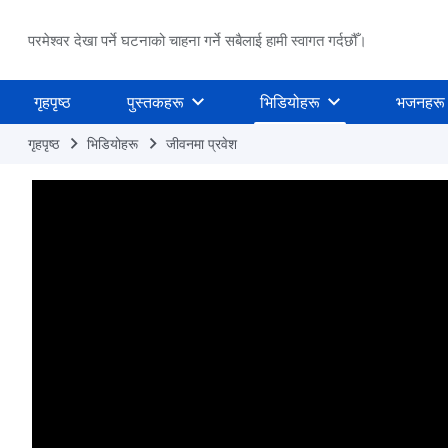
परमेश्वर देखा पर्ने घटनाको चाहना गर्ने सबैलाई हामी स्वागत गर्दछौँ।
गृहपृष्ठ
पुस्तकहरू
भिडियोहरू
भजनहरू
गृहपृष्ठ
भिडियोहरू
जीवनमा प्रवेश