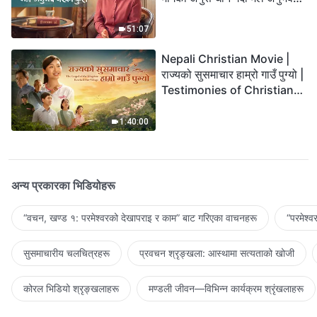
गरेको कुरा
51:07
Nepali Christian Movie |
राज्यको सुसमाचार हाम्रो गाउँ पुग्यो |
Testimonies of Christians
Welcoming the Lord's
Return
1:40:00
अन्य प्रकारका भिडियोहरू
“वचन, खण्ड १: परमेश्‍वरको देखापराइ र काम” बाट गरिएका वाचनहरू
“परमेश्
सुसमाचारीय चलचित्रहरू
प्रवचन श्रृङ्खला: आस्थामा सत्यताको खोजी
कोरल भिडियो श्रृङ्खलाहरू
मण्डली जीवन—विभिन्‍न कार्यक्रम श्रृंखलाहरू