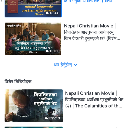
काम गर्नुको आवश्यकता (विशेष
दृश्य)
40:44
Nepali Christian Movie |
विपत्तिहरू आउनुभन्दा अघि प्रभु
किन देहधारी हुनुभएको छ? (विशेष
दृश्य)
10:01
थप हेर्नुहोस्
विशेष भिडियोहरू
Nepali Christian Movie |
विपत्तिहरूका अवधिमा प्रभुसँगको भेट
(२) | The Calamities of the
Last Days Arrive. How Can
We Enter the Kingdom of
1:35:13
God?