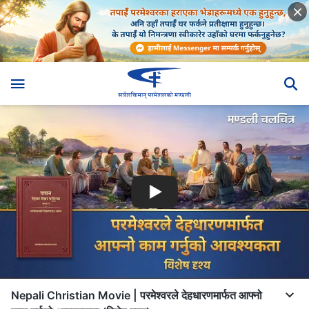
Nepali Christian Movie | परमेश्‍वरले देहधारणमार्फत आफ्‍नो