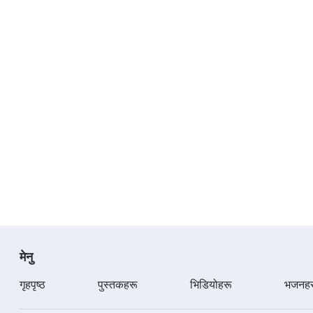
मेनु
गृहपृष्ठ
पुस्तकहरू
भिडियोहरू
भजनहर