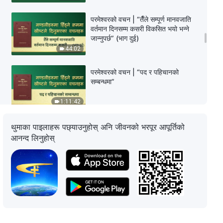
परमेश्‍वरको वचन | “तैँले सम्पूर्ण मानवजाति
वर्तमान दिनसम्म कसरी विकसित भयो भन्ने
जान्‍नुपर्छ” (भाग दुई)
44:02
परमेश्‍वरको वचन | “पद र पहिचानको
सम्‍बन्धमा”
1:11:42
परमेश्‍वरको वचन | “सिद्ध पारिएकाहरूले मात्र
थुमाका पाइलाहरू पछ्याउनुहोस् अनि जीवनको भरपूर आपूर्तिको
अर्थपूर्ण जीवन जिउन सक्छन्”
आनन्द लिनुहोस्
41:19
परमेश्‍वरको वचन | “तैंले प्रतिष्ठाका
आशिष्‌हरूलाई पन्छ्याउनुपर्छ र मानिसको
निम्ति मुक्ति ल्याउने परमेश्‍वरको इच्छालाई
बुझ्‍नुपर्छ”
37:47