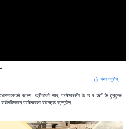
ा”
सेयर गर्नुहोस्
धारणहरूको रहस्य, ख्रीष्टको सार, परमेश्‍वरसँग के छ र उहाँ के हुनुहुन्छ,
र्वशक्तिमान्‌ परमेश्‍वरका वचनहरू सुन्‍नुहोस्।