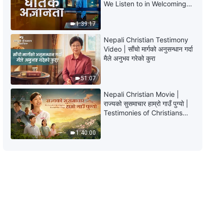
We Listen to in Welcoming
खडा हुन्छस्?”
the Lord's Return?
1:39:17
29:58
Nepali Christian Testimony
परमेश्‍वरको वचन | “सफलता वा असफलता
Video | साँचो मार्गको अनुसन्धान गर्दा
मानिसले हिँड्ने मार्गमा नै निर्भर हुन्छ”
मैले अनुभव गरेको कुरा
1:12:01
51:07
Nepali Christian Movie |
परमेश्‍वरको वचन | “परमेश्‍वरको काम र
राज्यको सुसमाचार हाम्रो गाउँ पुग्यो |
मानिसको काम” (भाग एक)
Testimonies of Christians
Welcoming the Lord's
47:15
Return
1:40:00
परमेश्‍वरको वचन | “परमेश्‍वरको काम र
मानिसको काम” (भाग दुई)
42:18
परमेश्‍वरको वचन | “परमेश्‍वरको कामका तीन
चरणहरूलाई जान्नु नै परमेश्‍वरलाई चिन्ने मार्ग