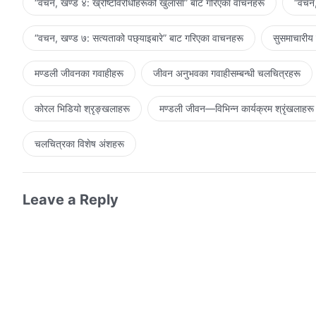
“वचन, खण्ड ४: ख्रीष्टविरोधीहरूको खुलासा” बाट गरिएका वाचनहरू
“वचन,
“वचन, खण्ड ७: सत्यताको पछ्याइबारे” बाट गरिएका वाचनहरू
सुसमाचारीय
मण्डली जीवनका गवाहीहरू
जीवन अनुभवका गवाहीसम्‍बन्धी चलचित्रहरू
कोरल भिडियो श्रृङ्खलाहरू
मण्डली जीवन—विभिन्‍न कार्यक्रम श्रृंखलाहरू
चलचित्रका विशेष अंशहरू
Leave a Reply