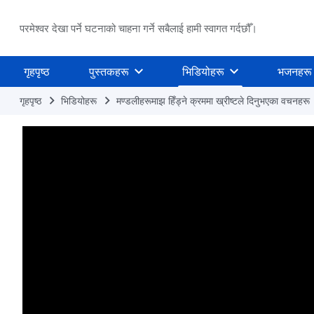
परमेश्वर देखा पर्ने घटनाको चाहना गर्ने सबैलाई हामी स्वागत गर्दछौँ।
गृहपृष्ठ
पुस्तकहरू
भिडियोहरू
भजनहरू
गृहपृष्ठ
भिडियोहरू
मण्डलीहरूमाझ हिँड्ने क्रममा ख्रीष्‍टले दिनुभएका वचनहरू