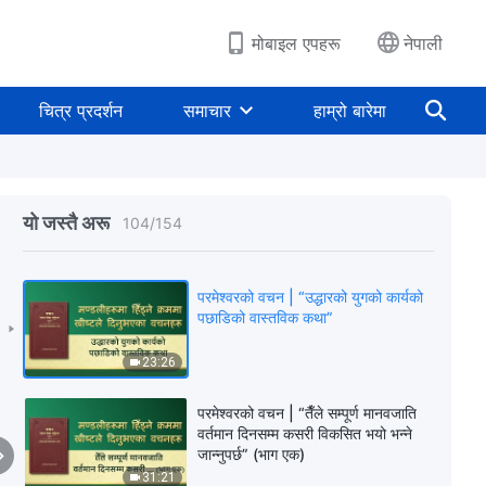
17:32
मोबाइल एपहरू
नेपाली
परमेश्‍वरको वचन | “तिमीहरू चरित्रमा अति
नै तुच्छ छौ!”
चित्र प्रदर्शन
समाचार
हाम्रो बारेमा
23:25
परमेश्‍वरको वचन | “व्यवस्थाको युगको काम”
यो जस्तै अरू
104
/
154
20:12
परमेश्‍वरको वचन | “उद्धारको युगको कार्यको
पछाडिको वास्तविक कथा”
23:26
परमेश्‍वरको वचन | “तैँले सम्पूर्ण मानवजाति
वर्तमान दिनसम्म कसरी विकसित भयो भन्ने
जान्‍नुपर्छ” (भाग एक)
31:21