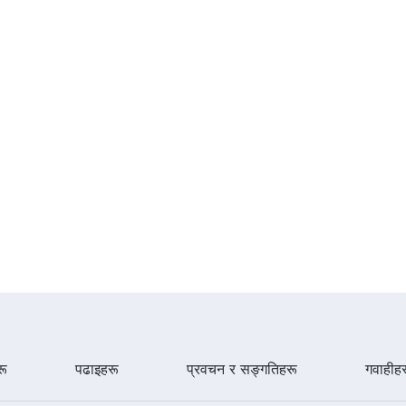
ू
पढाइहरू
प्रवचन र सङ्गतिहरू
गवाहीह