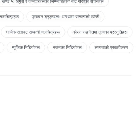
 खण्ड ५: अगुवा र कामदारहरूका जिम्‍मेवारीहरू” बाट गरिएका वाचनहरू
 चलचित्रहरू
प्रवचन श्रृङ्खला: आस्थामा सत्यताको खोजी
धार्मिक सतावट सम्‍बन्धी चलचित्रहरू
कोरस सङ्गीतमा नृत्यका प्रस्तुतिहरू
म्यूजिक भिडियोहरू
भजनका भिडियोहरू
सत्यताको प्रकटीकरण