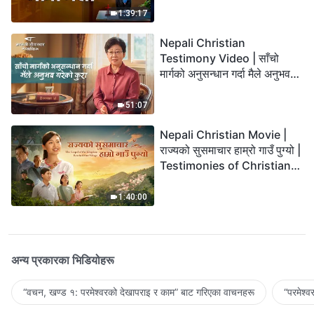
1:39:17
Nepali Christian
Testimony Video | साँचो
मार्गको अनुसन्धान गर्दा मैले अनुभव
गरेको कुरा
51:07
Nepali Christian Movie |
राज्यको सुसमाचार हाम्रो गाउँ पुग्यो |
Testimonies of Christians
Welcoming the Lord's
Return
1:40:00
अन्य प्रकारका भिडियोहरू
“वचन, खण्ड १: परमेश्‍वरको देखापराइ र काम” बाट गरिएका वाचनहरू
“परमेश्