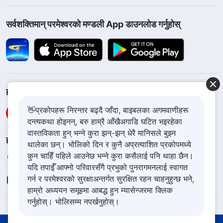
सर्वशक्तिमान्‌ परमेश्‍वरको मण्डली App डाउनलोड गर्नुहोस्
हामीलाई फलो गर्नुहोस्
👋प्रकोपहरू निरन्तर बढ्दै जाँदा, बाइबलका अगमवाणीहरू
दन्त्यकथा होइनन्, बरु हाम्रै आँखैअगाडि घटित भइरहेका
वास्तविकता हुन् भन्ने कुरा झन्-झन् धेरै मानिसले बुझ्न
हामीलाई सम्पर्क गर्नुहोस
थालेका छन्। भोलिको दिन र कुनै अप्रत्याशित प्रकोपमध्ये
कुन चाहिँ पहिले आउनेछ भन्ने कुरा कसैलाई पनि थाहा छैन।
+977-981-140-9021
यदि तपाईँ आफ्नो परिवारसँगै प्रभुको पुनरागमनलाई स्वागत
गर्न र परमेश्‍वरको सुरक्षाअन्तर्गत सुरक्षित रहन चाहनुहुन्छ भने,
contact.ne@godfootsteps.org
हाम्रो अध्ययन समूहमा आबद्ध हुन म्यासेन्जरमा क्लिक
गर्नुहोस्। भोलिसम्म नपर्खनुहोस्।