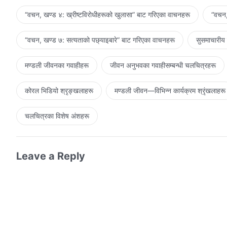
“वचन, खण्ड ४: ख्रीष्टविरोधीहरूको खुलासा” बाट गरिएका वाचनहरू
“वचन,
“वचन, खण्ड ७: सत्यताको पछ्याइबारे” बाट गरिएका वाचनहरू
सुसमाचारीय
मण्डली जीवनका गवाहीहरू
जीवन अनुभवका गवाहीसम्‍बन्धी चलचित्रहरू
कोरल भिडियो श्रृङ्खलाहरू
मण्डली जीवन—विभिन्‍न कार्यक्रम श्रृंखलाहरू
चलचित्रका विशेष अंशहरू
Leave a Reply