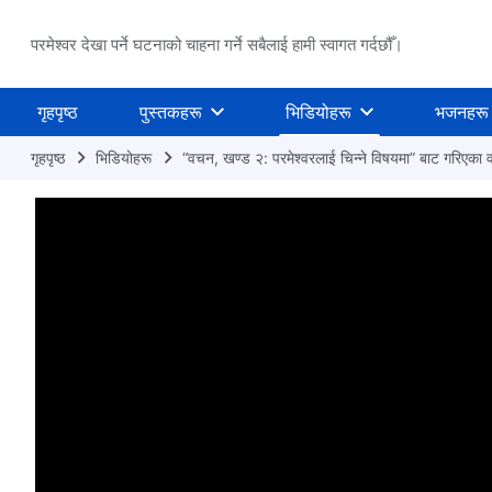
परमेश्वर देखा पर्ने घटनाको चाहना गर्ने सबैलाई हामी स्वागत गर्दछौँ।
गृहपृष्ठ
पुस्तकहरू
भिडियोहरू
भजनहरू
गृहपृष्ठ
भिडियोहरू
“वचन, खण्ड २: परमेश्‍वरलाई चिन्‍ने विषयमा” बाट गरिएका