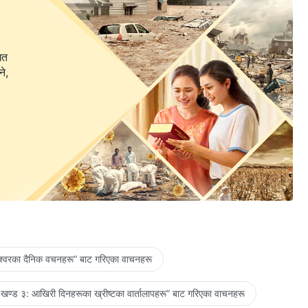
गत
ने,
ेश्‍वरका दैनिक वचनहरू” बाट गरिएका वाचनहरू
खण्ड ३: आखिरी दिनहरूका ख्रीष्टका वार्तालापहरू” बाट गरिएका वाचनहरू