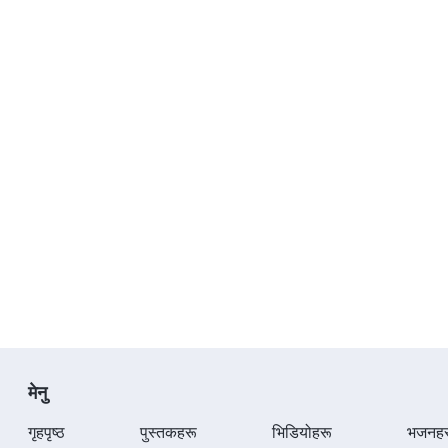
मेनु
गृहपृष्ठ
पुस्तकहरू
भिडियोहरू
भजनहर