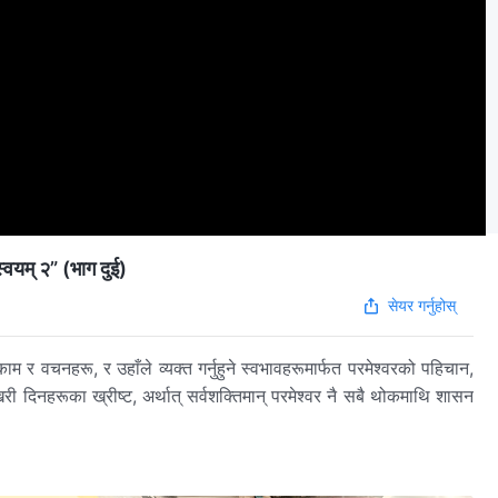
स्वयम् २” (भाग दुई)
सेयर गर्नुहोस्
ाम र वचनहरू, र उहाँले व्यक्त गर्नुहुने स्वभावहरूमार्फत परमेश्‍वरको पहिचान,
िरी दिनहरूका ख्रीष्ट, अर्थात् सर्वशक्तिमान् परमेश्‍वर नै सबै थोकमाथि शासन