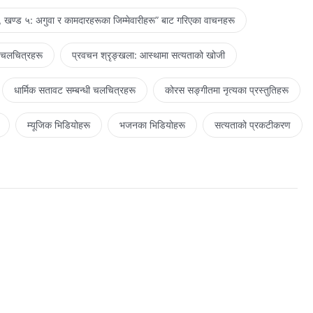
 खण्ड ५: अगुवा र कामदारहरूका जिम्‍मेवारीहरू” बाट गरिएका वाचनहरू
 चलचित्रहरू
प्रवचन श्रृङ्खला: आस्थामा सत्यताको खोजी
धार्मिक सतावट सम्‍बन्धी चलचित्रहरू
कोरस सङ्गीतमा नृत्यका प्रस्तुतिहरू
म्यूजिक भिडियोहरू
भजनका भिडियोहरू
सत्यताको प्रकटीकरण