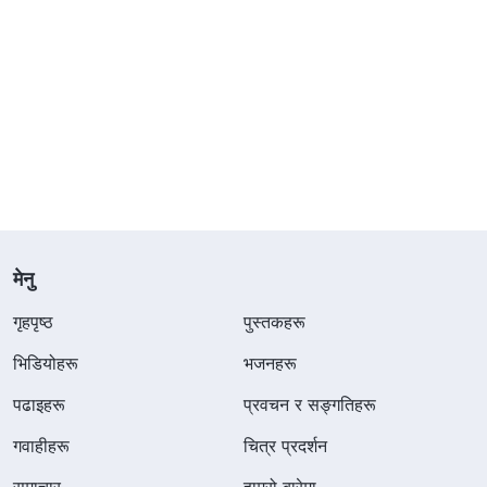
मेनु
गृहपृष्ठ
पुस्तकहरू
भिडियोहरू
भजनहरू
पढाइहरू
प्रवचन र सङ्गतिहरू
गवाहीहरू
चित्र प्रदर्शन
समाचार
हाम्रो बारेमा