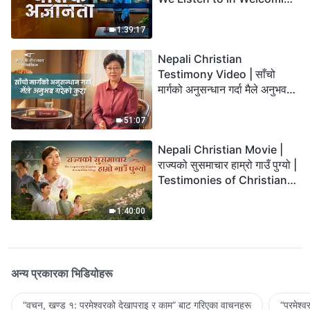
the Lord's Return?
1:39:17
Nepali Christian
Testimony Video | साँचो
मार्गको अनुसन्धान गर्दा मैले अनुभव
गरेको कुरा
51:07
Nepali Christian Movie |
राज्यको सुसमाचार हाम्रो गाउँ पुग्यो |
Testimonies of Christians
Welcoming the Lord's
Return
1:40:00
अन्य प्रकारका भिडियोहरू
“वचन, खण्ड १: परमेश्‍वरको देखापराइ र काम” बाट गरिएका वाचनहरू
“परमेश्