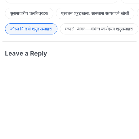
सुसमाचारीय चलचित्रहरू
प्रवचन श्रृङ्खला: आस्थामा सत्यताको खोजी
कोरल भिडियो श्रृङ्खलाहरू
मण्डली जीवन—विभिन्‍न कार्यक्रम श्रृंखलाहरू
Leave a Reply