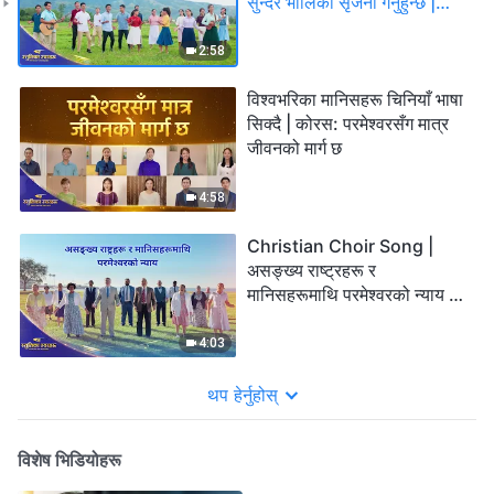
सुन्दर भोलिको सृजना गर्नुहुन्छ |
२०२६ स्तुतिका स्वरहरू
2:58
विश्वभरिका मानिसहरू चिनियाँ भाषा
सिक्दै | कोरस: परमेश्‍वरसँग मात्र
जीवनको मार्ग छ
4:58
Christian Choir Song |
असङ्ख्य राष्ट्रहरू र
मानिसहरूमाथि परमेश्‍वरको न्याय |
२०२६ स्तुतिका स्वरहरू
4:03
थप हेर्नुहोस्
विशेष भिडियोहरू