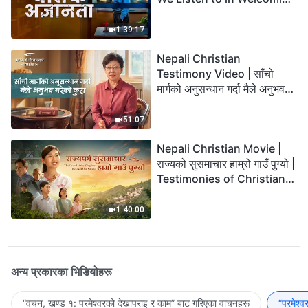
the Lord's Return?
1:39:17
Nepali Christian
Testimony Video | साँचो
मार्गको अनुसन्धान गर्दा मैले अनुभव
गरेको कुरा
51:07
Nepali Christian Movie |
राज्यको सुसमाचार हाम्रो गाउँ पुग्यो |
Testimonies of Christians
Welcoming the Lord's
Return
1:40:00
अन्य प्रकारका भिडियोहरू
“वचन, खण्ड १: परमेश्‍वरको देखापराइ र काम” बाट गरिएका वाचनहरू
“परमेश्