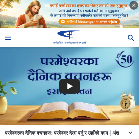
परमेश्‍वरका दैनिक वचनहरू: परमेश्‍वर देखा पर्नु र उहाँको काम | अंश