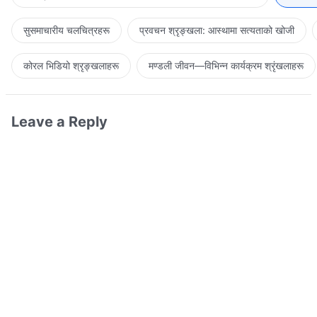
सुसमाचारीय चलचित्रहरू
प्रवचन श्रृङ्खला: आस्थामा सत्यताको खोजी
कोरल भिडियो श्रृङ्खलाहरू
मण्डली जीवन—विभिन्‍न कार्यक्रम श्रृंखलाहरू
Leave a Reply