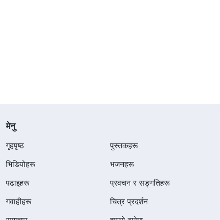
मेनु
गृहपृष्ठ
पुस्तकहरू
भिडियोहरू
भजनहरू
पढाइहरू
प्रवचन र सङ्गतिहरू
गवाहीहरू
चित्र प्रदर्शन
समाचार
हाम्रो बारेमा