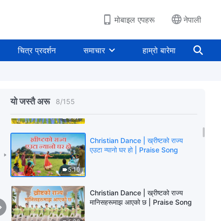
२०२६ स्तुतिका स्वरहरू
7:56
मोबाइल एपहरू
नेपाली
Nepali Christian Dance | परमेश्‍वर
मानवजातिले सत्यता पछ्याओस् र बाँचोस् भन्ने
चित्र प्रदर्शन
समाचार
हाम्रो बारेमा
चाहनुहुन्छ | Praise Song
8:54
Nepali Christian Dance | सत्यता
कसले व्यक्त गरिरहनुभएको छ? | Praise
यो जस्तै अरू
8
/
155
Song
3:57
Christian Dance | ख्रीष्टको राज्य
एउटा न्यानो घर हो | Praise Song
5:10
Christian Dance | ख्रीष्टको राज्य
मानिसहरूमाझ आएको छ | Praise Song