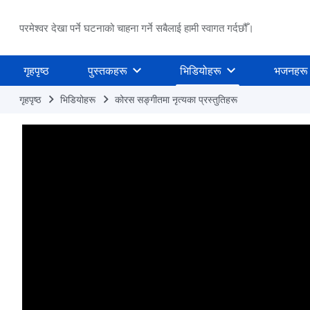
परमेश्वर देखा पर्ने घटनाको चाहना गर्ने सबैलाई हामी स्वागत गर्दछौँ।
गृहपृष्ठ
पुस्तकहरू
भिडियोहरू
भजनहरू
गृहपृष्ठ
भिडियोहरू
कोरस सङ्गीतमा नृत्यका प्रस्तुतिहरू