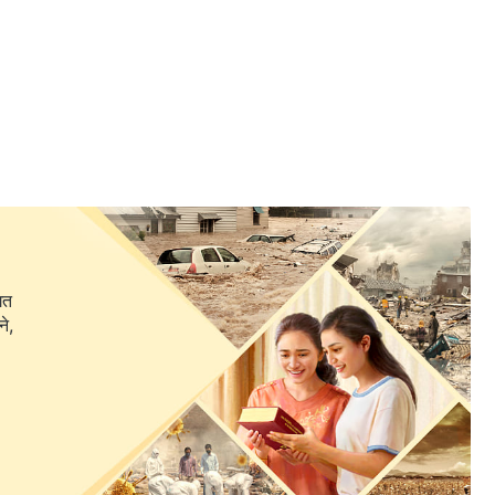
गत
 छ।
ने,
 गर्छौँ।