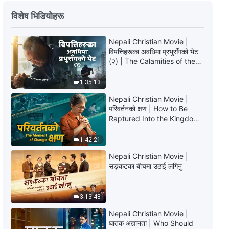
Nepali Christian Dance |
विशेष भिडियोहरू
परमेश्‍वरप्रतिको मेरो प्रेम कहिल्यै बदलिनेछैन
| Praise Song
Nepali Christian Movie |
4:16
विपत्तिहरूका अवधिमा प्रभुसँगको भेट
(२) | The Calamities of the
Christian Dance | मैले परमेश्‍वरलाई
Last Days Arrive. How Can
पछ्याउने सङ्कल्प गरेको छु | Praise
We Enter the Kingdom of
1:35:13
Song
God?
6:47
Nepali Christian Movie |
परिवर्तनको क्षण | How to Be
Raptured Into the Kingdom
Christian Dance | परमेश्‍वरको महान्
of Heaven
काम सम्पन्न भएको छ | Praise Song
1:42:21
4:44
Nepali Christian Movie |
सङ्कटका बीचमा उठाई लगिनु
Christian Dance | केवल परमेश्‍वर नै
सर्वोत्तम हुनुहुन्छ | Praise Song
3:13:48
4:48
Nepali Christian Movie |
घातक अज्ञानता | Who Should