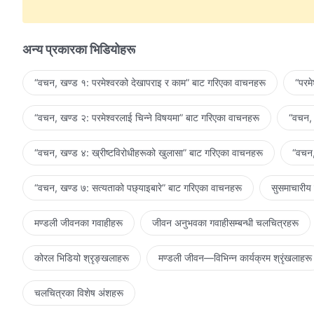
प्रतिरक्षा वा डरको कुनै आवश्यकता छैन।
ख्रीष्ट मानिसको आत्माको विश्राम-स्थल हुनुहुन्छ,
अन्य प्रकारका भिडियोहरू
अब म कहीँ भौँतारिनु पर्दैन।
“वचन, खण्ड १: परमेश्‍वरको देखापराइ र काम” बाट गरिएका वाचनहरू
“परम
यो नै मानवजातिले तृष्णा गर्ने ख्रीष्टको राज्य हो, यो तिनीहरूको सुन्दर गन्त
“वचन, खण्ड २: परमेश्‍वरलाई चिन्‍ने विषयमा” बाट गरिएका वाचनहरू
“वचन, 
ख्रीष्टको राज्य न्यानो घर हो।
३
“वचन, खण्ड ४: ख्रीष्टविरोधीहरूको खुलासा” बाट गरिएका वाचनहरू
“वचन,
ख्रीष्टको राज्य मेरो न्यानो घर हो, परमेश्‍वरका सबै मानिसहरूले यसलाई 
“वचन, खण्ड ७: सत्यताको पछ्याइबारे” बाट गरिएका वाचनहरू
सुसमाचारीय
यहाँ मैले परमेश्‍वरका परीक्षाहरू अनुभव गर्छु,
मण्डली जीवनका गवाहीहरू
जीवन अनुभवका गवाहीसम्‍बन्धी चलचित्रहरू
र मेरो भ्रष्ट स्वभाव पखालिन्छ र परिवर्तन हुन्छ।
कोरल भिडियो श्रृङ्खलाहरू
मण्डली जीवन—विभिन्‍न कार्यक्रम श्रृंखलाहरू
आखिरी दिनहरूका ख्रीष्ट, हाम्रा प्रेमिलो प्रिय,
हामी तपाईंलाई सदा प्रेम र प्रशंसा गर्नेछौँ।
चलचित्रका विशेष अंशहरू