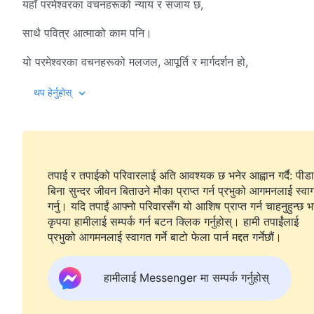
यहाँ परमेश्‍वरका वचनहरूको न्याय र सजाय छ,
साथै पवित्र आत्माको काम पनि।
यो परमेश्‍वरका वचनहरूको मलजल, आपूर्ति र मार्गदर्शन हो,
जसले हाम्रा जीवनलाई बढ्न सक्षम तुल्याउँछ।
थप हेर्नुहोस्
यो ख्रीष्टद्वारा शासित राज्य हो, यो एक निष्पक्ष र धर्मी संसार हो।
ख्रीष्टको राज्य न्यानो घर हो।
तपाई र तपाईको परिवारलाई अति आवश्यक छ भनेर आह्वान गर्दै: पीडा
२
बिना सुन्दर जीवन बिताउने मौका प्राप्त गर्न प्रभुको आगमनलाई स्वा
ख्रीष्टको राज्य मेरो न्यानो घर हो, यो परमेश्‍वरका मानिसहरूलाई धेरै प्रिय
गर्नु। यदि तपाईं आफ्नो परिवारसँग यो आशिष प्राप्त गर्न चाहनुहुन्छ भ
कृपया हामीलाई सम्पर्क गर्न बटन क्लिक गर्नुहोस्। हामी तपाईंलाई
परमेश्‍वरका वचनहरूले मण्डलीमा शासन गर्छन्,
प्रभुको आगमनलाई स्वागत गर्ने बाटो फेला पार्न मद्दत गर्नेछौं।
हामी सत्यताअनुसार कार्य गर्छौँ र ख्रीष्टलाई हाम्रा हृदयमा महान्‌ भनी सम्मान
हामीलाई Messenger मा सम्पर्क गर्नुहोस्
अब कुनै आपसी झगडा वा षड्यन्त्र छैन,