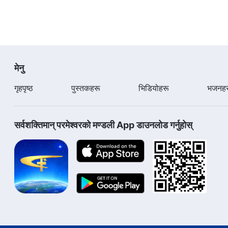
मेनु
गृहपृष्ठ
पुस्तकहरू
भिडियोहरू
भजनहर
सर्वशक्तिमान्‌ परमेश्‍वरको मण्डली App डाउनलोड गर्नुहोस्