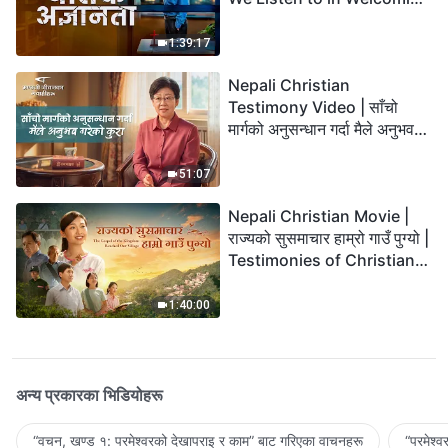
the Lord's Return?
1:39:17
Nepali Christian
Testimony Video | साँचो
मार्गको अनुसन्धान गर्दा मैले अनुभव
गरेको कुरा
51:07
Nepali Christian Movie |
राज्यको सुसमाचार हाम्रो गाउँ पुग्यो |
Testimonies of Christians
Welcoming the Lord's
Return
1:40:00
अन्य प्रकारका भिडियोहरू
“वचन, खण्ड १: परमेश्‍वरको देखापराइ र काम” बाट गरिएका वाचनहरू
“परमेश्