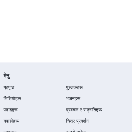
मेनु
गृहपृष्ठ
पुस्तकहरू
भिडियोहरू
भजनहरू
पढाइहरू
प्रवचन र सङ्गतिहरू
गवाहीहरू
चित्र प्रदर्शन
समाचार
हाम्रो बारेमा