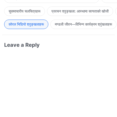
सुसमाचारीय चलचित्रहरू
प्रवचन श्रृङ्खला: आस्थामा सत्यताको खोजी
कोरल भिडियो श्रृङ्खलाहरू
मण्डली जीवन—विभिन्‍न कार्यक्रम श्रृंखलाहरू
Leave a Reply