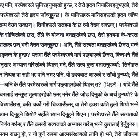
ल्‍ने भए पनि, परमेश्‍वरले सुनिरहनुभएको हुन्छ, र तेरो हृदय नियालिरहनुभएको, तेरो
परमेश्‍वरले तेरो हृदय जाँच्‍नुहुन्छ। के मानिसहरू मानिसहरूको हृदय जाँच्‍न
ेसम्‍म देख्‍न सक्छन्। तिनीहरूले सतहमा के छ त्यो देख्‍न सक्छन्। परमेश्‍वरले
तैँले के सोचिरहेको छस्, तैँले के योजना बनाइरहेको छस्, तेरो हृदयमा के-कस्ता
रू छन् भनी देख्‍न सक्‍नुहुन्छ। अनि, तैँले सत्यता बताइरहेको छैनस् भन्‍ने
्याङ्कन के हुन्छ? यसमा तैँले परमेश्‍वरको मार्ग पछ्याएको छैनस्, किनभने तैँले
अनुसार अभ्यास गरिरहेको थिइस् भने, तैँले सत्य कुरा बताउनुपर्थ्यो: ‘तिनीहरू
 निष्पक्ष वा सही भए पनि नभए पनि, यो हृदयबाट आएको र साँचो हुन्थ्यो; तैँले
नस्—अनि के तैँले परमेश्‍वरको मार्ग पछ्याइरहेको थिइस् त?
(थिइनँ।)
यदि तैँले
‍वरलाई सन्तुष्ट तुल्याइरहेको छस् भनेर तैँले जोड दिनुको के अर्थ हुन्थ्यो? के
चिच्याउँछस्, कति चर्को गरी चिच्याउँछस्, वा तेरो इच्‍छा कति ठूलो थियो भन्‍ने
यान दिनुहुने थियो? उहाँले ध्यान दिनुहुने थिएन। परमेश्‍वरले तैँले सत्यताको
िर्णय गर्छस् र तैँले कसरी सत्यताको अभ्यास गर्छस् भन्‍ने कुरालाई हेर्नुहुन्छ।
ायम राख्‍नु हो, र यो पूर्ण रूपमा आत्मसंरक्षणको लागि हो भने, तेरो जीवनमा