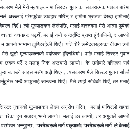
्यसकारण मैले मेरो मूल्याङ्कनमा सिस्टर गुवानका सकारात्मक पक्षका बारेमा
अरूलाई प्रेमपूर्वक व्यवहार गर्छिन् र हामीमा भ्रष्टता देख्दा हामीलाई
वरण दिएँ। त्यो मूल्याङ्कन लेखेपछि, मलाई वास्तवमा मेरो आत्मा डुबेको
ा वचनहरू पढ्थेँ, मलाई कुनै अन्तर्दृष्टि प्राप्त हुँदैनथियो, र आफ्नो
 म आफ्नो भाग्यमा झुण्डिरहेकी थिएँ। यति धेरै उम्मेदवारहरूका बीचमा उनी
 मेरो झूटो मूल्याङ्कनको पर्दाफास हुँदैनथियो। पछि मलाई सिस्टर गुवान
 म छक्क परेँ र मलाई निकै अप्ठ्यारो लाग्यो। के उनीबारे गरिएका सबै
ुरा बताउने साहस मसँग अझै थिएन, त्यसकारण मैले सिस्टर गुवान साँच्‍चै
र्नुहुनेछ भन्दै आफूलाई सान्त्वना थिएँ। मैले त्यही सोचेकी थिएँ, तर मलाई
्टर गुवानको मूल्याङ्कन लेख्‍न अनुरोध गरिन्। मलाई माथिल्‍लो तहका
ा परेका हुन सक्छन् भन्‍ने लाग्यो। मलाई डर लाग्यो, तर अगुवाले आफ्‍नो
मेश्‍वर भन्नुहुन्छ, “
परमेश्‍वरको मार्ग पछ्याओ: ‘परमेश्‍वरको मार्ग’ ले केलाई