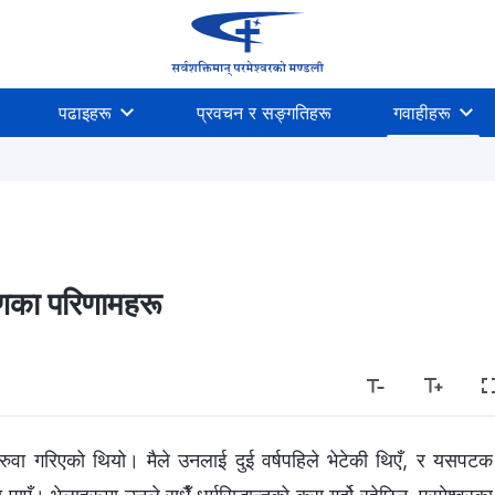
पढाइहरू
प्रवचन र सङ्गतिहरू
गवाहीहरू
षणका परिणामहरू
ुवा गरिएको थियो। मैले उनलाई दुई वर्षपहिले भेटेकी थिएँ, र यसपटक