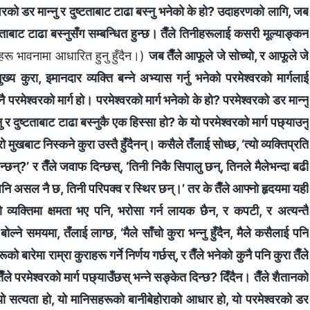
्‍वरको डर मान्‍नु र दुष्टताबाट टाढा बस्‍नु भनेको के हो? उदाहरणको लागि, जब
्टताबाट टाढा बस्‍नुसँग सम्‍बन्धित हुन्छ। तैँले तिनीहरूलाई कसरी मूल्याङ्कन
्‍दहरू भावनामा आधारित हुनु हुँदैन।)
जब तैँले आफूले जे सोच्यो, र आफूले जे
्य कुरा, इमानदार व्यक्ति बन्‍ने अभ्यास गर्नु भनेको परमेश्‍वरको मार्गलाई
रमेश्‍वरको मार्ग हो। परमेश्‍वरको मार्ग भनेको के हो? परमेश्‍वरको डर मान्‍नु
नु र दुष्टताबाट टाढा बस्‍नुकै एक हिस्सा हो? के यो परमेश्‍वरको मार्ग पछ्याउनु
ो मुखबाट निस्कने कुरा उस्तै हुँदैनन्। कसैले तँलाई सोध्छ, ‘त्यो व्यक्तिप्रति
छन्?’ र तैँले जवाफ दिन्छस्, ‘तिनी निकै सिपालु छन्, तिनले मैलेभन्दा बढी
ा पनि असल नै छ, तिनी परिपक्‍व र स्थिर छन्।’ तर के तैँले आफ्‍नो हृदयमा यही
यो व्यक्तिमा क्षमता भए पनि, भरोसा गर्न लायक छैन, र कपटी, र अत्यन्तै
ल्‍ने समयमा, तँलाई लाग्छ, ‘मैले साँचो कुरा भन्‍नु हुँदैन, मैले कसैलाई पनि
को बारेमा राम्रा कुराहरू गर्ने निर्णय गर्छस्, र तैँले भनेको कुनै पनि कुरा तैँले
ैँले परमेश्‍वरको मार्ग पछ्याउँछस् भन्‍ने सङ्केत दिन्छ? दिँदैन। तैँले शैतानको
ो? यो सत्यता हो, यो मानिसहरूको बानीबेहोराको आधार हो, यो परमेश्‍वरको डर