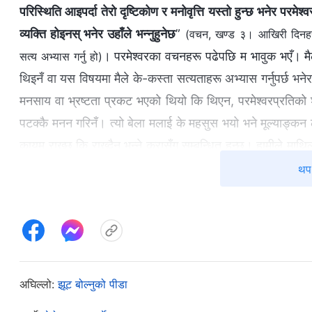
परिस्थिति आइपर्दा तेरो दृष्टिकोण र मनोवृत्ति यस्तो हुन्छ भनेर परमेश्‍वरल
व्यक्ति होइनस् भनेर उहाँले भन्‍नुहुनेछ
”
(वचन, खण्ड ३। आखिरी दिनहरूका ख
। परमेश्‍वरका वचनहरू पढेपछि म भावुक भएँ। मैले 
सत्य अभ्यास गर्नु हो)
थिइनँ वा यस विषयमा मैले के-कस्ता सत्यताहरू अभ्यास गर्नुपर्छ भनेर 
मनसाय वा भ्रष्टता प्रकट भएको थियो कि थिएन, परमेश्‍वरप्रतिको श्र
पटक्कै मनन गरिनँ। त्यो बेला मलाई के महसुस भयो भने मूल्याङ्कन ल
कायम राख्छ कि राख्दैन भन्‍ने कुरासँग सम्‍बन्धित हुन्छ। हामीले म
ब्रदर-सिस्टरहरूको जीवन प्रवेश समावेश थियो। झूटा कुरा बताएर
थप 
व्यक्तिलाई चयन गर्दा मण्डलीको काममा बाधा पुग्थ्यो, ब्रदर-सिस
अगुवाको लागि असल उम्मेदवार होइनन् भन्‍ने मलाई थाहा थियो, तर
उनलाई दमन गरिरहेकी छु भनेर अरूले भन्छन् भन्‍ने डरले मैले केही
परिस्‍थितिबारे रिपोर्ट गर्न सक्थेँ, तर मलाई वास्तविकता थाहा हुँदा
अगुवाले भन्‍नेछिन् र त्यसले गर्दा उनले मलाई हेर्ने दृष्टिकोणमा अस
अघिल्लो:
झूट बोल्‍नुको पीडा
लिएँ, अनि मूल्याङ्कनमा तथ्यहरूसँग बाझिने कुराहरू लेखेँ। मैले स