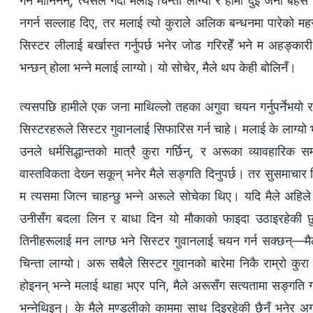
गर्न मानिनन्, त्यसले गर्दा मलाई चिन्ता लाग्यो र हामी दुई जना बह
नगर्न सल्‍लाह दिए, तर मलाई त्यो कुराले अलिक बन्धनमा पारेको म
सिस्टर लीलाई बर्खास्त गर्नुपर्छ भनेर जोड गरिरहेँ भने म अहङ्कारी 
भन्छन् होला भन्‍ने मलाई लाग्यो। यो सोचेर, मैले थप केही बोलिनँ।
त्यसपछि हामीले एक जना माथिल्‍लो तहका अगुवा चयन गर्नुपर्नेभयो र
सिस्टरहरूले सिस्टर गुवानलाई सिफारिस गर्न चाहे। मलाई के लाग्यो भन
उनले धर्मसिद्धान्तको मात्रै कुरा गर्छिन्, र अरूका व्यावहार
वास्तविकता देख्‍न सकून् भनेर मैले सङ्गति दिनुपर्छ। तर सुसमाचार 
म त्यसमा जित्‍न चाहन्छु भन्‍ने अरूले सोचेका थिए। यदि मैले अहिल
उनीसँग बदला लिन र बाधा दिन यो मौकाको फाइदा उठाइरहेकी छु भ
तिनीहरूलाई मन लाग्छ भने सिस्टर गुवानलाई चयन गर्न सक्छन्—मैले
चिन्ता लाग्यो। अरू सबैले सिस्टर गुवानको बारेमा निकै राम्रो कुरा 
होइनन् भन्‍ने मलाई थाहा भएर पनि, मैले अरूसँग सत्यतामा सङ्गति गरि
भन्‍नेथिइन्। के मैले मण्डलीको काममा साथ दिइरहेकी छैनँ भनेर अग