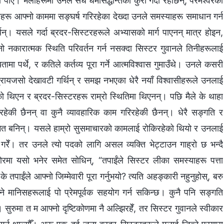
 पाएँ। भेलाहरूमा उनले सधैँ धर्मसिद्धान्तको कुरा गर्दो रहेछिन्, परमेश्‍वरका
ू आफ्‍नो काममा सङ्घर्ष गरिरहेका देख्दा उनले समस्याहरू समाधान गर्न
्थिन्। यसले गर्दा ब्रदर-सिस्टरहरूले अभ्यासको मार्ग पाएनन् मात्र होइन,
नो नकारात्मक स्थिति परिवर्तन गर्न नसक्दा सिस्टर गुवानले तिनीहरूलाई
तामा पर्थे, र कतिले कर्तव्य पूरा गर्ने आत्मविश्‍वास गुमाउँथे। उनले कसरी
प्रायजसो देखावटी गर्थिन् र समझ नभएका धेरै नयाँ विश्‍वासीहरूले उनलाई
ो थिएन र ब्रदर-सिस्टरहरू राम्रो स्थितिमा थिएनन्। पछि मैले के थाहा
रहेकी छैनन् वा कुनै व्यावहारिक काम गरिरहेकी छैनन्। धेरै सङ्गति र
ेत बनिन्। यसले हाम्रो सुसमाचारको कामलाई रोकिरहेको थियो र उनलाई
रा गरेँ। तर उनले त्यो पदको लागि असल व्यक्ति भेट्टाउन गाह्रो छ भन्दै
सोरमा यसो भनेर समेत सोधिन्, “तपाईंले सिस्टर लीका समस्याहरू पत्ता
तपाईंले आफ्‍नो जिम्‍मेवारी पूरा गर्नुभयो? त्यति अहङ्कारी नहुनुहोस्, बरु
्‍ने मानिसहरूलाई पो प्रेमपूर्वक सहयोग गर्न सकिन्छ। कुनै पनि सङ्गति
र्छ। सुरुमा त म आफ्‍नो दृष्टिकोणमा नै अल्झिरहेँ, तर सिस्टर गुवानले स्वीकार