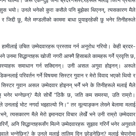
स गर्न थाल्यौँ। अरू एक-दुई जना ब्रदर-सिस्टरहरूले मलाई जित्ने प्रयास
हसुस भयो। उनले भनेको कुरा कसैले पनि बुझेका थिएनन्, त्यसकारण मैले
र जिद्दी छु, मैले मण्डलीको काममा बाधा पुर्‍याइरहेकी छु भनेर तिनीहरूले
 हामीलाई उचित उम्मेदवारहरू प्रस्ताव गर्न अनुरोध गरियो। केही ब्रदर-
े उनमा सिद्धान्तहरू खोजी नगरी आफ्‍नै हिसाबले कामहरू गर्ने प्रवृत्ति छ,
िक समस्याहरू समाधान गर्न सक्दिनन्। उनी असल अगुवा होइनन्। अरूले
डिकनलाई परिवर्तन गर्ने विषयमा सिस्टर गुवान र मेरो विवाद भएको थियो र
े सिस्टर गुवान असल उम्मेदवार होइनन् भनेँ भने के तिनीहरूले मलाई मैले
नेर भन्‍नेछन्? मैले सोचेँ “ठिकै छ, जति कम समस्या, उति राम्रो।
 उनलाई भोट नगर्दा भइहाल्यो नि।” तर मूल्याङ्कन लेख्‍ने बेलामा मलाई
भने, त्यसकारण मैले मेरो इमानदार विचार लेखेँ भने उनी राम्रो उम्मेदवार
नँ, अनि सिद्धान्तहरूसँग मिल्‍ने उम्मेदवारहरू सुझाव गरिनँ भनेर अगुवाले
ुवाले भन्‍नेछिन्? के उनले मलाई तालिम दिन छोड्नेछिन्? मलाई चेपारोमा