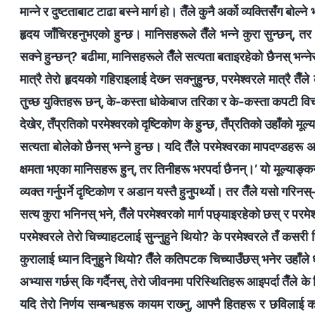
मान्ने र दुष्टताबाट टाढा बस्‍ने मार्ग हो। तैँले कुनै अर्को व्यक्तिसँग बो
हृदय जाँचिरहनुभएको हुन्छ। मानिसहरूले तैँले भन्‍ने कुरा सुन्छन्, तर 
सक्‍ने हुन्छन्? बढीमा, मानिसहरूले तैँले सत्यता बताइरहेको छैनस् भन्‍न
मात्रै तेरो हृदयको गहिराइलाई देख्‍न सक्‍नुहुन्छ, परमेश्‍वरले मात्रै 
तुच्छ युक्तिहरू छन्, के-कस्ता धोकेबाज तरिका र के-कस्ता कपटी विचारह
देखेर, तँप्रतिको परमेश्‍वरको दृष्टिकोण के हुन्छ, तँप्रतिको उहाँको मूल
सत्यता बोलेको छैनस् भन्‍ने हुन्छ। यदि तैँले परमेश्‍वरका मापदण्डहरू 
क्षमता भएका मानिसहरू हुन्, तर तिनीहरू भरपर्दा छैनन्।’ यो मूल्याङ्कन
व्यक्त गर्नुपर्ने दृष्टिकोण र अडान यस्तै हुनुपर्थ्यो। तर तैँले यसो गरि
सत्य कुरा भनिनस् भने, तैँले परमेश्‍वरको मार्ग पछ्याइरहेको छस् र परमेश्
परमेश्‍वरले तेरो चिच्याहटलाई सुन्‍नुहुने थियो? के परमेश्‍वरले तँ कसरी 
कुरालाई ध्यान दिनुहुने थियो? तैँले कतिपटक चिच्याउँछस् भनेर उहाँले ध्
अभ्यास गर्छस् कि गर्दैनस्, तेरो जीवनमा परिस्थितिहरू आइपर्दा तैँले के न
यदि तेरो निर्णय सम्‍बन्धहरू कायम राख्‍नु, आफ्‍नै हितहरू र छविलाई क