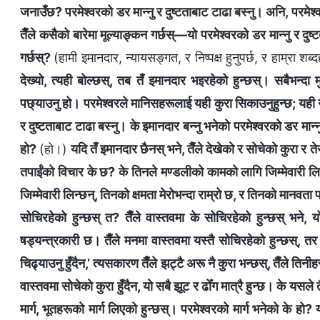
जनाउँछ? परमेश्‍वरको डर मान्‍नु र दुष्टताबाट टाढा बस्‍नु। अनि, परमेश
तैँले कसैको बारेमा मूल्याङ्कन गर्छस्—यो परमेश्‍वरको डर मान्‍नु र दुष
गर्छस्?
(हामी इमानदार, न्यायसङ्गत, र निष्पक्ष हुनुपर्छ, र हाम्रा शब
देख्यो, त्यही बोल्छस्, तब तँ इमानदार भइरहेको हुन्छस्। सबैभन्दा मुख
पछ्याउनु हो। परमेश्‍वरले मानिसहरूलाई यही कुरा सिकाउनुहुन्छ; यही नै प
र दुष्टताबाट टाढा बस्‍नु। के इमानदार बन्‍नु भनेको परमेश्‍वरको डर मान्‍
हो?
(हो।)
यदि तँ इमानदार छैनस् भने, तैँले देखेको र सोचेको कुरा र तेर
तपाईंको विचार के छ? के तिनले मण्डलीको कामको लागि जिम्‍मेवारी लिन्
जिम्‍मेवारी लिन्छन्, तिनको क्षमता मेरोभन्दा राम्रो छ, र तिनको मानवत
सोचिरहेको हुन्छस् त? तैँले वास्तवमा के सोचिरहेको हुन्छस् भने, 
षड्यन्त्रकारी छ। तैँले मनमा वास्तवमा यस्तै सोचिरहेको हुन्छस्, तर बो
चिढ्याउनु हुँदैन,’ त्यसकारण तैँले झट्टै अरू नै कुरा भन्छस्, तैँले तिनीहरू
वास्तवमा सोचेको कुरा हुँदैन, यो सबै झूट र ढोँग मात्रै हुन्छ। के यसले त
मार्ग, भूतहरूको मार्ग लिएको हुन्छस्। परमेश्‍वरको मार्ग भनेको के ह