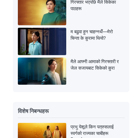
गिरफ्तार भएपछि मैले सिकेका
पाठहरू
म बढुवा हुन चाहन्नथेँ—मेरो
चिन्ता के कुरामा थियो?
मैले आफ्नी आमाको गिरफ्तारी र
जेल सजायबाट सिकेको कुरा
विशेष निबन्धहरू
प्रभु येशूले किन पत्रुसलाई
स्वर्गको राज्यका चाबीहरू