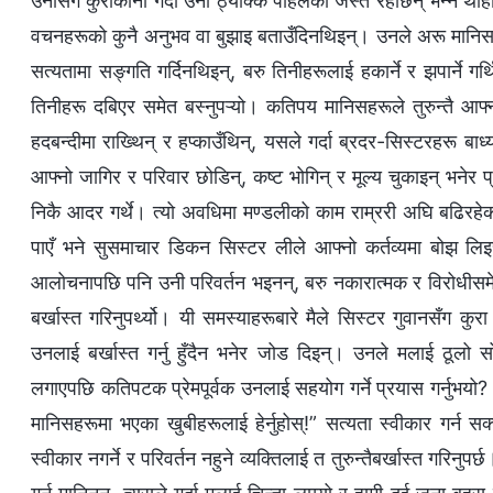
उनीसँग कुराकानी गर्दा उनी ठ्याक्‍कै पहिलेको जस्तै रहेछिन् भन्‍ने थाहा
वचनहरूको कुनै अनुभव वा बुझाइ बताउँदिनथिइन्। उनले अरू मानिसहर
सत्यतामा सङ्गति गर्दिनथिइन्, बरु तिनीहरूलाई हकार्ने र झपार्ने गर
तिनीहरू दबिएर समेत बस्नुपऱ्यो। कतिपय मानिसहरूले तुरुन्तै आफ्‍
हदबन्दीमा राख्थिन् र हप्काउँथिन्, यसले गर्दा ब्रदर-सिस्टरहरू बाध्य
आफ्‍नो जागिर र परिवार छोडिन्, कष्ट भोगिन् र मूल्य चुकाइन् भनेर 
निकै आदर गर्थे। त्यो अवधिमा मण्डलीको काम राम्ररी अघि बढिरहेक
पाएँ भने सुसमाचार डिकन सिस्टर लीले आफ्‍नो कर्तव्यमा बोझ लिइ
आलोचनापछि पनि उनी परिवर्तन भइनन्, बरु नकारात्मक र विरोधीसम
बर्खास्त गरिनुपर्थ्यो। यी समस्याहरूबारे मैले सिस्टर गुवानसँग कु
उनलाई बर्खास्त गर्नु हुँदैन भनेर जोड दिइन्। उनले मलाई ठूलो 
लगाएपछि कतिपटक प्रेमपूर्वक उनलाई सहयोग गर्ने प्रयास गर्नुभयो? के 
मानिसहरूमा भएका खुबीहरूलाई हेर्नुहोस्!” सत्यता स्वीकार गर्न सक
स्वीकार नगर्ने र परिवर्तन नहुने व्यक्तिलाई त तुरुन्तैबर्खास्त गरिनुप