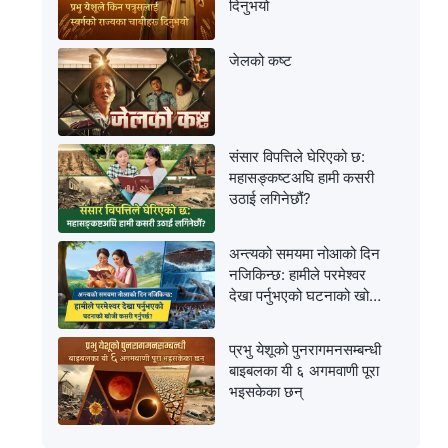
दिनुभयो
जेलको कष्ट
संसार विपत्तिले घेरिएको छ:
महासङ्कष्टअघि हामी कसरी
उठाई लगिनेछौं?
अन्त्यको समयमा नोआको दिन
नजिकिन्छ: हामीले परमेश्‍वर
देखा पर्नुभएको घटनाको खोजी
कसरी गर्नुपर्छ?
प्रभु येशूको पुनरागमनसम्‍बन्धी
बाइबलका यी ६ अगमवाणी पूरा
भइसकेका छन्