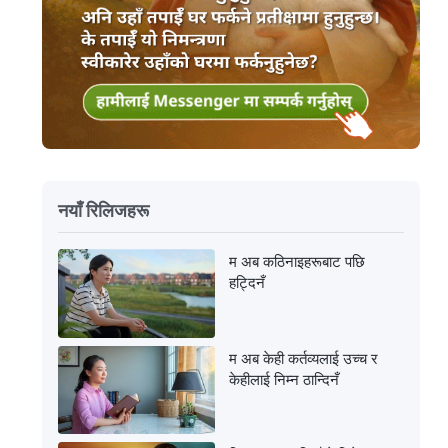
नयाँ रिलिजहरू
म अब कठिनाइहरूबाट पछि
हट्दिनँ
म अब केही कर्तव्यलाई उच्च र
केहीलाई निम्न ठान्दिनँ