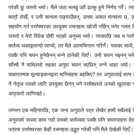
परेकी छु जस्तो भयो। मैले जता मल्खु उतै ढल्कु हुने निर्णय गरेँ। त
मात्रै लेखेँ, र उनी सत्यता पछ्याउँछन्, उनमा असल मानवता छ, उनले 
सहयोग गर्न परमेश्‍वरका उपयुक्त वचनहरू खोजी गर्छिन् भनेर गलत वि
जस्तो र मेरो विवेक दोषी भएको अनुभव भयो। त्यसपछि जब म परमेश्‍वरक
कर्तव्य थकाइलाग्दो लाग्यो, तर मैले आत्मचिन्तन गरिनँ। यसका साथै,
पक्‍कै पनि चयन हुनेछैनन् भन्ने ठानेकी थिएँ। उनी चयन भइनन् भने
साँच्‍चै नै माथिल्‍लो तहका अगुवा चयन भएछिन् भन्‍ने थाहा भयो।
सकारात्मक मूल्याङ्कनद्वारा मानिसहरू बहकिए? तर अगुवालाई सत्य क
नै नेतृत्व पदको लागि उपयुक्त छैनन् भने परमेश्‍वरले उनको खुलासा ग
अप्ठ्यारो लागिरह्यो।
लगभग एक महिनापछि, एक जना अगुवाले पत्र लेखेर हामी सबैलाई सिस
अगुवाको रूपमा काम गर्दा उनको कर्तव्यमा पक्‍कै पनि समस्याहरू देख
पत्रमा परमेश्‍वरका केही वचनहरू उद्धृत गरेकी पनि मैले देखेकी थिएँ। पर