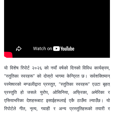
यो विशेष रिपोर्ट २०२६ को नयाँ वर्षको दिनको विविध कार्यक्रम,
“स्तुतिका स्वरहरू” को दोस्रो भागमा केन्द्रित छ। सर्वशक्तिमान्
परमेश्वरको मण्डलीद्वारा प्रस्तुत, “स्तुतिका स्वरहरू” एउटा बृहत्
प्रस्तुति हो जसले युरोप, ओसिनिया, अफ्रिका, अमेरिका र
एसियाभरिका देशहरूबाट इसाईहरूलाई एकै ठाउँमा ल्याउँछ। यो
रिपोर्टले गीत, नृत्य, गवाही र अन्य प्रस्तुतिहरूको तयारी र