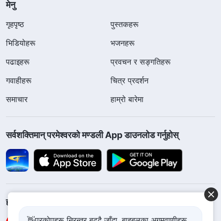
मेनु
गृहपृष्ठ
पुस्तकहरू
भिडियोहरू
भजनहरू
पढाइहरू
प्रवचन र सङ्गतिहरू
गवाहीहरू
चित्र प्रदर्शन
समाचार
हाम्रो बारेमा
सर्वशक्तिमान्‌ परमेश्‍वरको मण्डली App डाउनलोड गर्नुहोस्
हामीलाई फलो गर्नुहोस्
👋प्रकोपहरू निरन्तर बढ्दै जाँदा, बाइबलका अगमवाणीहरू