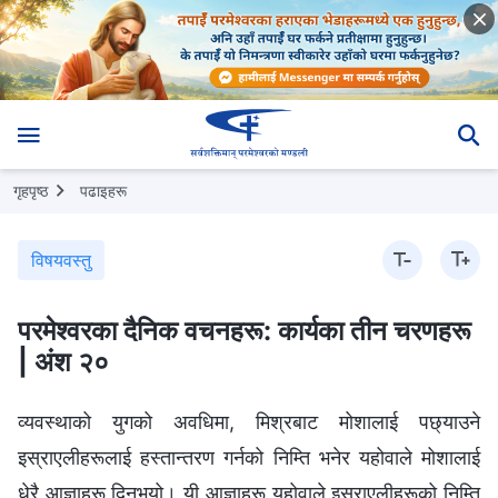
गृहपृष्ठ
पढाइहरू
विषयवस्तु
परमेश्‍वरका दैनिक वचनहरू: कार्यका तीन चरणहरू
| अंश २०
व्यवस्थाको युगको अवधिमा, मिश्रबाट मोशालाई पछ्याउने
इस्राएलीहरूलाई हस्तान्तरण गर्नको निम्ति भनेर यहोवाले मोशालाई
धेरै आज्ञाहरू दिनुभयो। यी आज्ञाहरू यहोवाले इस्राएलीहरूको निम्ति