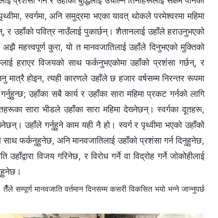
ई प्रशंसा गर्न र उहाँको बुद्धिलाई उचाल्न तिनीहरूलाई सक्षम पार्नको
वीमा, स्वर्गमा, अनि समुद्रमा भएका यावत् थोकले परमेश्‍वरमा महिमा
्छन्, र उहाँको पवित्र नाउँलाई पुकार्छन्। शैतानलाई उहाँले हराउनुभएको
। अझै महत्त्वपूर्ण कुरा, यो त मानवजातिलाई उहाँले दिनुभएको मुक्तिको
शत्रुलाई हराएर विजयको साथ फर्कनुभएकोमा उहाँको प्रशंसा गर्छन्, र
ु मात्रै होइन, त्यही कारणले उहाँले छ हजार वर्षसम्म निरन्तर रूपमा
्नुहुन्छ; उहाँका सबै कार्य र उहाँका सारा महिमा प्रकट गर्नको लागि
गदूतहरूका सारा भीडले उहाँका सारा महिमा देख्‍नेछन्। स्वर्गका दूतहरू,
नेछन्। उहाँले गर्नुहुने काम यही नै हो। स्वर्ग र पृथ्वीमा भएको उहाँको
ो साथ फर्कनुहुनेछ, अनि मानवजातिलाई उहाँको प्रशंसा गर्न दिनुहुनेछ,
 उहाँद्वारा विजय गरिनेछ, र विरोध गर्ने वा विद्रोह गर्ने जोकोहीलाई
नुहुनेछ।
े सम्पूर्ण मानवजाति वर्तमान दिनसम्म कसरी विकसित भयो भन्‍ने जान्‍नुपर्छ