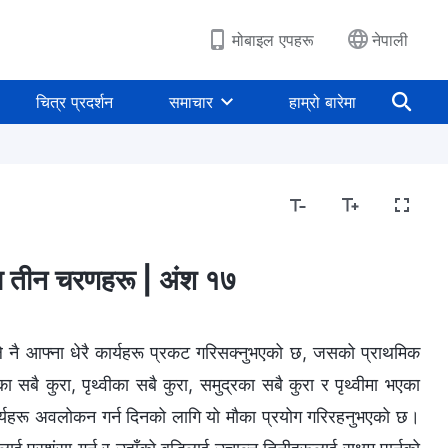
मोबाइल एपहरू
नेपाली
चित्र प्रदर्शन
समाचार
हाम्रो बारेमा
परमेश्‍वरको स्वभाव र उहाँसँग जे छ र उहाँ जे हुनुहुन्छ
बाइबल सम्‍ब
का तीन चरणहरू | अंश १७
े नै आफ्ना धेरै कार्यहरू प्रकट गरिसक्‍नुभएको छ, जसको प्राथमिक
का सबै कुरा, पृथ्वीका सबै कुरा, समुद्रका सबै कुरा र पृथ्वीमा भएका
का कार्यहरू अवलोकन गर्न दिनको लागि यो मौका प्रयोग गरिरहनुभएको छ।