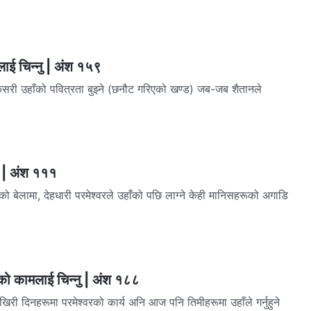
लाई चिन्‍नु | अंश १५९
 उहाँको पवित्रता बुझ्ने (छनौट गरिएको खण्ड) जब-जब शैतानले
ण | अंश १११
एको बेलामा, देहधारी परमेश्‍वरले उहाँको पछि लाग्‍ने केही मानिसहरूको अगाडि
रको कामलाई चिन्‍नु | अंश १८८
खिरी दिनहरूमा परमेश्‍वरको कार्य अनि आज पनि तिमीहरूमा उहाँले गर्नुहुने