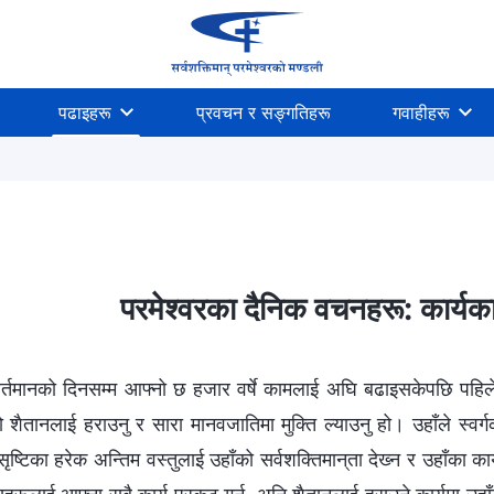
पढाइहरू
प्रवचन र सङ्गतिहरू
गवाहीहरू
आखिरी दिनहरूको न्याय
देहधारण
परमेश्‍वरको कामलाई चिन्‍नु
परमेश्‍वरका दैनिक वचनहरू: कार्य
े वर्तमानको दिनसम्म आफ्नो छ हजार वर्षे कामलाई अघि बढाइसकेपछि पहिल
ेको शैतानलाई हराउनु र सारा मानवजातिमा मुक्ति ल्याउनु हो। उहाँले स्वर्ग
 सृष्टिका हरेक अन्तिम वस्तुलाई उहाँको सर्वशक्तिमान्‌ता देख्‍न र उहाँ