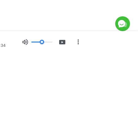
:34
रू
चित्र प्रदर्शन
समाचार
हाम्रो बारेमा
होस्
नुहोस