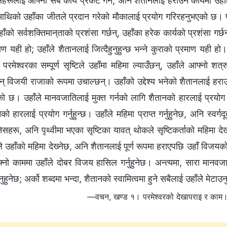
सहरूलाई आफ्ना सबै कार्य प्रकट गर्न, अनि शैतानलाई हराउने कार्यमा उहाँला
ाथिको उहाँका जीतले प्रदान गरेको मौकालाई प्रयोग गरिरहनुभएको छ। पृथ्
हाँको सर्वशक्तिमान्‌ताको प्रशंसा गर्छन्, उहाँका हरेक कार्यको प्रशंसा गर
ाण यही हो; उहाँले शैतानलाई जित्दैहुनुहुन्छ भन्‍ने कुराको प्रमाण यही हो
परमेश्‍वरका सम्पूर्ण सृष्टिले उहाँमा महिमा ल्याउँछन्, उहाँले आफ्नो 
न् विजयी राजाको रूपमा उचाल्छन्। उहाँको उद्देश्य भनेको शैतानलाई हराउन
को छ। उहाँले मानवजातिलाई मुक्त गर्नको लागि शैतानको हारलाई प्रयोग गर
को हारलाई प्रयोग गर्नुहुन्छ। उहाँले महिमा प्राप्त गर्नुहुनेछ, अनि स्वर्
िसहरू, अनि पृथ्वीमा भएका सृष्टिका यावत् थोकले सृष्टिकर्ताको महिमा देख्‍
ैले उहाँको महिमा देख्‍नेछ, अनि शैतानलाई पूर्ण रूपमा हराएपछि उहाँ विजयक
्‍नो काममा उहाँले दोबर विजय हासिल गर्नुहुनेछ। अन्त्यमा, सारा मानवजाति
नुहुनेछ; अर्को शब्दमा भन्दा, शैतानको स्वामित्वमा हुने सबैलाई उहाँले मेटाउ
—वचन, खण्ड १। परमेश्‍वरको देखापराइ र काम। तैँल