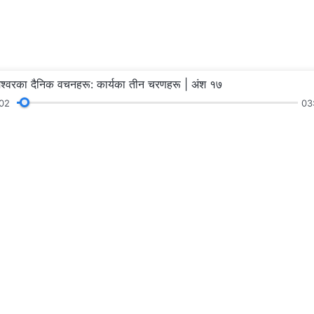
ेश्‍वरका दैनिक वचनहरू: कार्यका तीन चरणहरू | अंश १७
03
03
ू
पढाइहरू
प्रवचन र सङ्गतिहरू
गवाहीह
हामीलाई फलो गर्नु
हामीलाई सम्पर्क गर्