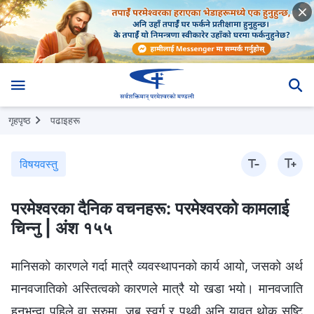
गृहपृष्ठ
पढाइहरू
विषयवस्तु
परमेश्‍वरका दैनिक वचनहरू: परमेश्‍वरको कामलाई
चिन्‍नु | अंश १५५
मानिसको कारणले गर्दा मात्रै व्यवस्थापनको कार्य आयो, जसको अर्थ
मानवजातिको अस्तित्वको कारणले मात्रै यो खडा भयो। मानवजाति
हुनुभन्दा पहिले वा सुरुमा, जब स्वर्ग र पृथ्वी अनि यावत् थोक सृष्टि