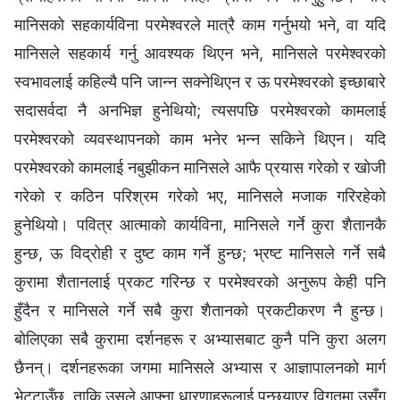
मानिसको सहकार्यविना परमेश्‍वरले मात्रै काम गर्नुभयो भने, वा यदि
मानिसले सहकार्य गर्नु आवश्यक थिएन भने, मानिसले परमेश्‍वरको
स्वभावलाई कहिल्यै पनि जान्‍न सक्‍नेथिएन र ऊ परमेश्‍वरको इच्छाबारे
सदासर्वदा नै अनभिज्ञ हुनेथियो; त्यसपछि परमेश्‍वरको कामलाई
परमेश्‍वरको व्यवस्थापनको काम भनेर भन्‍न सकिने थिएन। यदि
परमेश्‍वरको कामलाई नबुझीकन मानिसले आफै प्रयास गरेको र खोजी
गरेको र कठिन परिश्रम गरेको भए, मानिसले मजाक गरिरहेको
हुनेथियो। पवित्र आत्माको कार्यविना, मानिसले गर्ने कुरा शैतानकै
हुन्छ, ऊ विद्रोही र दुष्ट काम गर्ने हुन्छ; भ्रष्ट मानिसले गर्ने सबै
कुरामा शैतानलाई प्रकट गरिन्छ र परमेश्‍वरको अनुरूप केही पनि
हुँदैन र मानिसले गर्ने सबै कुरा शैतानको प्रकटीकरण नै हुन्छ।
बोलिएका सबै कुरामा दर्शनहरू र अभ्यासबाट कुनै पनि कुरा अलग
छैनन्। दर्शनहरूका जगमा मानिसले अभ्यास र आज्ञापालनको मार्ग
भेट्टाउँछ, ताकि उसले आफ्‍ना धारणाहरूलाई पन्छ्याएर विगतमा उसँग