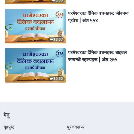
5:50
परमेश्‍वरका दैनिक वचनहरू: जीवनमा
प्रवेश | अंश ५५४
13:07
परमेश्‍वरका दैनिक वचनहरू: बाइबल
सम्‍बन्धी रहस्यहरू | अंश २७५
10:50
मेनु
गृहपृष्ठ
पुस्तकहरू