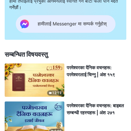
हामी तपाईंलाई प्रभुको आगमनलाई स्वागत गर्ने बाटो फेला पार्न मद्दत
गर्नेछौं।
हामीलाई Messenger मा सम्पर्क गर्नुहोस्
सम्बन्धित विषयवस्तु
परमेश्‍वरका दैनिक वचनहरू:
परमेश्‍वरलाई चिन्‍नु | अंश १५९
12:13
परमेश्‍वरका दैनिक वचनहरू: बाइबल
सम्‍बन्धी रहस्यहरू | अंश २७१