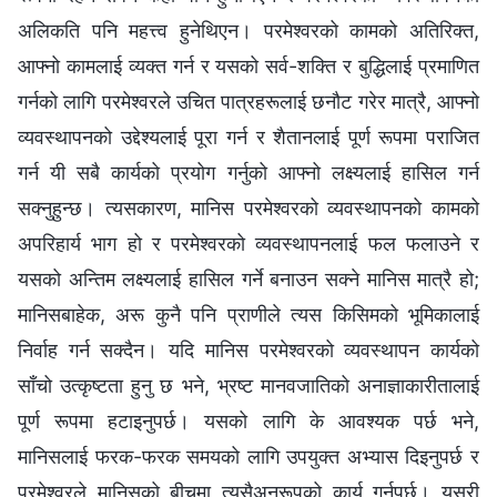
अलिकति पनि महत्त्व हुनेथिएन। परमेश्‍वरको कामको अतिरिक्त,
आफ्‍नो कामलाई व्यक्त गर्न र यसको सर्व-शक्ति र बुद्धिलाई प्रमाणित
गर्नको लागि परमेश्‍वरले उचित पात्रहरूलाई छनौट गरेर मात्रै, आफ्‍नो
व्यवस्थापनको उद्देश्यलाई पूरा गर्न र शैतानलाई पूर्ण रूपमा पराजित
गर्न यी सबै कार्यको प्रयोग गर्नुको आफ्‍नो लक्ष्‍यलाई हासिल गर्न
सक्‍नुहुन्छ। त्यसकारण, मानिस परमेश्‍वरको व्यवस्थापनको कामको
अपरिहार्य भाग हो र परमेश्‍वरको व्यवस्थापनलाई फल फलाउने र
यसको अन्तिम लक्ष्‍यलाई हासिल गर्ने बनाउन सक्‍ने मानिस मात्रै हो;
मानिसबाहेक, अरू कुनै पनि प्राणीले त्यस किसिमको भूमिकालाई
निर्वाह गर्न सक्दैन। यदि मानिस परमेश्‍वरको व्यवस्थापन कार्यको
साँचो उत्कृष्टता हुनु छ भने, भ्रष्ट मानवजातिको अनाज्ञाकारीतालाई
पूर्ण रूपमा हटाइनुपर्छ। यसको लागि के आवश्यक पर्छ भने,
मानिसलाई फरक-फरक समयको लागि उपयुक्त अभ्यास दिइनुपर्छ र
परमेश्‍वरले मानिसको बीचमा त्यसैअनुरूपको कार्य गर्नुपर्छ। यसरी