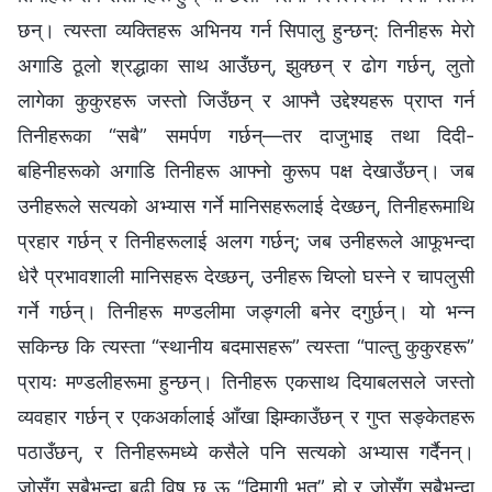
छन्। त्यस्ता व्यक्तिहरू अभिनय गर्न सिपालु हुन्छन्: तिनीहरू मेरो
अगाडि ठूलो श्रद्धाका साथ आउँछन्, झुक्छन् र ढोग गर्छन्, लुतो
लागेका कुकुरहरू जस्तो जिउँछन् र आफ्नै उद्देश्यहरू प्राप्त गर्न
तिनीहरूका “सबै” समर्पण गर्छन्—तर दाजुभाइ तथा दिदी-
बहिनीहरूको अगाडि तिनीहरू आफ्नो कुरूप पक्ष देखाउँछन्। जब
उनीहरूले सत्यको अभ्यास गर्ने मानिसहरूलाई देख्छन्, तिनीहरूमाथि
प्रहार गर्छन् र तिनीहरूलाई अलग गर्छन्; जब उनीहरूले आफूभन्दा
धेरै प्रभावशाली मानिसहरू देख्छन्, उनीहरू चिप्‍लो घस्‍ने र चापलुसी
गर्ने गर्छन्। तिनीहरू मण्डलीमा जङ्गली बनेर दगुर्छन्। यो भन्न
सकिन्छ कि त्यस्ता “स्थानीय बदमासहरू” त्यस्ता “पाल्तु कुकुरहरू”
प्रायः मण्डलीहरूमा हुन्छन्। तिनीहरू एकसाथ दियाबलसले जस्तो
व्यवहार गर्छन् र एकअर्कालाई आँखा झिम्काउँछन् र गुप्त सङ्केतहरू
पठाउँछन्, र तिनीहरूमध्ये कसैले पनि सत्यको अभ्यास गर्दैनन्।
जोसँग सबैभन्दा बढी विष छ ऊ “दिमागी भूत” हो र जोसँग सबैभन्दा