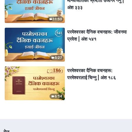
मानवजातिको भ्रष्टता उजागर गर्नु |
अंश ३३३
11:53
परमेश्‍वरका दैनिक वचनहरू: जीवनमा
प्रवेश | अंश ५४१
5:27
परमेश्‍वरका दैनिक वचनहरू:
परमेश्‍वरलाई चिन्‍नु | अंश १८६
6:54