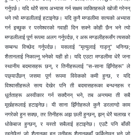
गर्नुपर्छ। यदि थोरै सत्य अभ्यास गर्न सक्षम व्यक्तिहरूले खोजी गरेनन्
भने त्यो मण्डलीलाई हटाइनेछ। यदि कुनै मण्डलीमा सत्यको अभ्यास
गर्न इच्छुक र परमेश्‍वरको गवाही दिन सक्ने कोही छैन भने त्यो
मण्डलीलाई पूर्ण रूपमा अलग गर्नुपर्दछ, र अरू मण्डलीहरूसँग त्यसको
सम्बन्ध विच्छेद गर्नुपर्दछ। यसलाई “मृत्युलाई गाड्नु” भनिन्छ;
शैतानलाई निकाल्नु भनेको यही हो। यदि एउटा मण्डलीमा धेरै जना
स्थानीय बदमासहरू छन्, र तिनीहरूलाई “स-साना झिँगोहरू” ले
पछ्याउँछन् जसमा पूर्ण रूपमा विवेकको कमी हुन्छ, र यदि
विश्‍वासीहरूले सत्य देखेर पनि ती बदमासहरूका बन्धनहरू र
धूर्तताहरू अस्वीकार गर्न सक्दैनन् भने, तब अन्त्यमा ती सबै
मूर्खहरूलाई हटाइनेछ। यी साना झिँगोहरूले कुनै डरलाग्दो काम
नगरेको हुन सक्छ, तर तिनीहरू अझ छली हुन्छन्, झन् धेरै चलाख र
धोकेबाज हुन्छन्, र यस्तो सबैलाई हटाइनेछ। एउटै पनि बाँकी
रहनेछैन! जो शैतानका हुन् उनीहरू शैतानकहाँ फर्किनेछन् भने जो