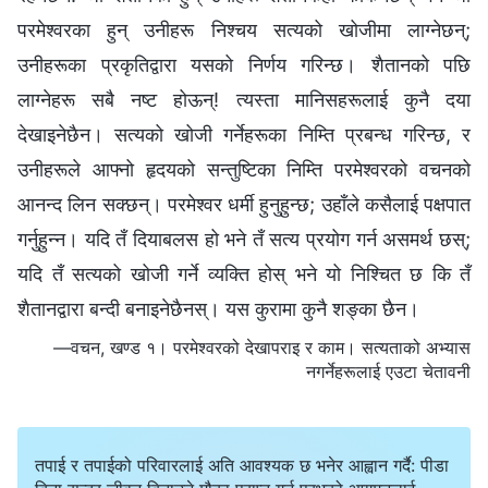
परमेश्‍वरका हुन् उनीहरू निश्चय सत्यको खोजीमा लाग्नेछन्;
उनीहरूका प्रकृतिद्वारा यसको निर्णय गरिन्छ। शैतानको पछि
लाग्नेहरू सबै नष्ट होऊन्! त्यस्ता मानिसहरूलाई कुनै दया
देखाइनेछैन। सत्यको खोजी गर्नेहरूका निम्ति प्रबन्ध गरिन्छ, र
उनीहरूले आफ्नो हृदयको सन्तुष्टिका निम्ति परमेश्‍वरको वचनको
आनन्द लिन सक्छन्। परमेश्‍वर धर्मी हुनुहुन्छ; उहाँले कसैलाई पक्षपात
गर्नुहुन्न। यदि तँ दियाबलस हो भने तँ सत्य प्रयोग गर्न असमर्थ छस्;
यदि तँ सत्यको खोजी गर्ने व्यक्ति होस् भने यो निश्चित छ कि तँ
शैतानद्वारा बन्दी बनाइनेछैनस्। यस कुरामा कुनै शङ्का छैन।
—वचन, खण्ड १। परमेश्‍वरको देखापराइ र काम। सत्यताको अभ्यास
नगर्नेहरूलाई एउटा चेतावनी
तपाई र तपाईको परिवारलाई अति आवश्यक छ भनेर आह्वान गर्दै: पीडा