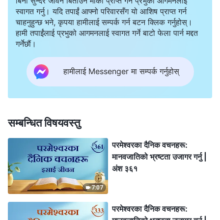
बिना सुन्दर जीवन बिताउने मौका प्राप्त गर्न प्रभुको आगमनलाई
स्वागत गर्नु। यदि तपाईं आफ्नो परिवारसँग यो आशिष प्राप्त गर्न
चाहनुहुन्छ भने, कृपया हामीलाई सम्पर्क गर्न बटन क्लिक गर्नुहोस्।
हामी तपाईंलाई प्रभुको आगमनलाई स्वागत गर्ने बाटो फेला पार्न मद्दत
गर्नेछौं।
हामीलाई Messenger मा सम्पर्क गर्नुहोस्
सम्बन्धित विषयवस्तु
परमेश्‍वरका दैनिक वचनहरू:
मानवजातिको भ्रष्टता उजागर गर्नु |
अंश ३६१
7:07
परमेश्‍वरका दैनिक वचनहरू: