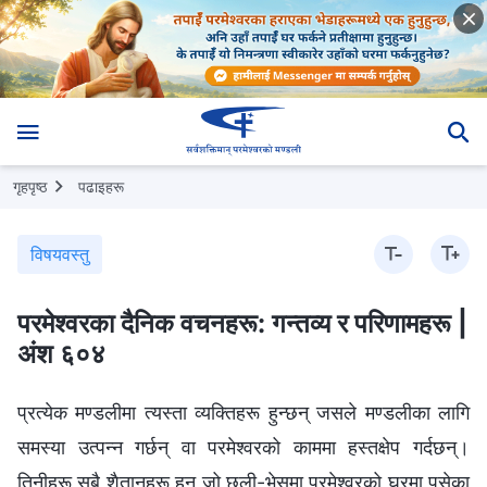
गृहपृष्ठ
पढाइहरू
विषयवस्तु
परमेश्‍वरका दैनिक वचनहरू: गन्तव्य र परिणामहरू |
अंश ६०४
प्रत्येक मण्डलीमा त्यस्ता व्यक्तिहरू हुन्छन् जसले मण्डलीका लागि
समस्या उत्पन्न गर्छन् वा परमेश्‍वरको काममा हस्तक्षेप गर्दछन्।
तिनीहरू सबै शैतानहरू हुन् जो छली-भेसमा परमेश्‍वरको घरमा पसेका