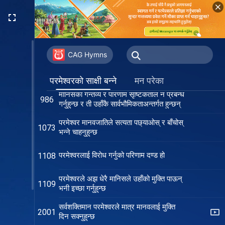
सक्तैनन् मानवजातिले आफ्नो नियतिलाई
660
नियन्त्रण गर्न
सृष्टिकर्ताले मानिसको जीवन-मृत्यु नियन्त्रण
669
गर्नुहुन्छ
CAG Hymns
परमेश्‍वरको मुक्तिको काम सबैभन्दा न्यायवान्
977
अभियान हो
परमेश्‍वरको साक्षी बन्‍ने
मन परेका
मानिसको गन्तव्य र परिणाम सृष्टिकर्ताले नै प्रबन्ध
986
गर्नुहुन्छ र ती उहाँकै सार्वभौमिकताअन्तर्गत हुन्छन्
परमेश्‍वर मानवजातिले सत्यता पछ्याओस् र बाँचोस्
1073
भन्ने चाहनुहुन्छ
परमेश्‍वरलाई विरोध गर्नुको परिणाम दण्ड हो
1108
परमेश्‍वरले अझ धेरै मानिसले उहाँको मुक्ति पाऊन्
1109
भनी इच्छा गर्नुहुन्छ
सर्वशक्तिमान परमेश्‍वरले मात्र मानवलाई मुक्ति
2001
दिन सक्नुहुन्छ