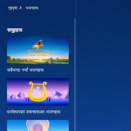
गृहपृष्ठ
भजनहरू
समूहहरू
सबैभन्दा नयाँ भजनहरू
परमेश्‍वरका वचनहरूका भजनहरू