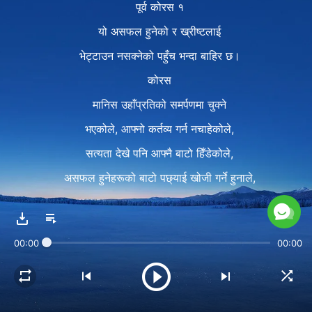
पूर्व कोरस १
यो असफल हुनेको र ख्रीष्टलाई
भेट्टाउन नसक्नेको पहुँच भन्दा बाहिर छ।
कोरस
मानिस उहाँप्रतिको समर्पणमा चुक्ने
भएकोले, आफ्नो कर्तव्य गर्न नचाहेकोले,
सत्यता देखे पनि आफ्नै बाटो हिँडेकोले,
असफल हुनेहरूको बाटो पछ्याई खोजी गर्ने हुनाले,
स्वर्गको विरोध गरेकोले, सधैँ असफल हुन्छ,
शैतानको छलमा पर्छ र आफ्नै जालोमा फस्छ।
00:00
00:00
पद २
मानिसलाई सत्यता बुझ्न कठिन भएकाले,
ख्रीष्टलाई नचिनेकोले,