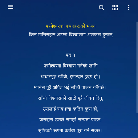
परमेश्‍वरका वचनहरूको भजन
किन मानिसहरू आफ्नो विश्‍वासमा असफल हुन्छन्
पद १
परमेश्‍वरमा विश्‍वास गर्नको लागि
आधारभूत खाँचो, इमान्दार हृदय हो।
मानिस पूरै अर्पित भई साँच्चै पालन गर्नैपर्छ।
साँचो विश्‍वासको साटो पूरै जीवन दिनु,
उसलाई सबभन्दा कठिन कुरा हो,
जसद्वारा उसले सम्पूर्ण सत्यता पाउन,
सृष्टिको रूपमा कर्तव्य पूरा गर्न सक्छ।