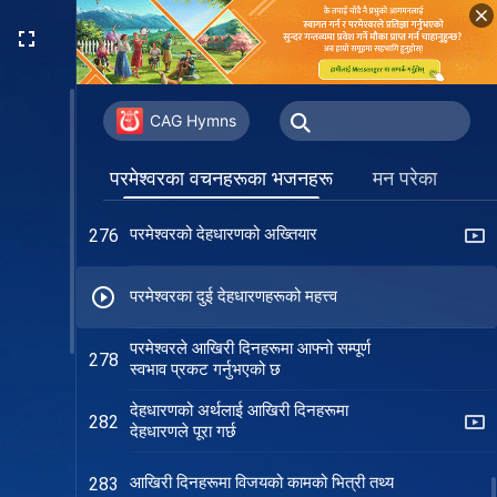
वचनद्वारा गरिएको न्यायले परमेश्‍वरको
271
अख्तियारलाई अझ राम्ररी प्रतिनिधित्व गर्छ
देहधारी परमेश्‍वरले मात्र मानिसलाई पूर्ण रूपमा
274
मुक्ति दिन सक्नुहुन्छ
CAG Hymns
परमेश्‍वरको देहधारणको अख्तियार र महत्व
275
परमेश्‍वरका वचनहरूका भजनहरू
मन परेका
परमेश्‍वरको देहधारणको अख्तियार
276
परमेश्‍वरका दुई देहधारणहरूको महत्त्व
परमेश्‍वरले आखिरी दिनहरूमा आफ्नो सम्पूर्ण
278
स्वभाव प्रकट गर्नुभएको छ
देहधारणको अर्थलाई आखिरी दिनहरूमा
282
देहधारणले पूरा गर्छ
आखिरी दिनहरूमा विजयको कामको भित्री तथ्य
283