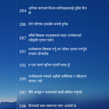
अन्तिम चरणको विजय मानिसहरूलाई मुक्ति दिन
284
हो
तेरो परिणाम ठ्याक्कै कस्तो हुनेछ
286
साँचो विश्‍वास भएकाहरूले मात्र परमेश्‍वरको
287
स्वीकृति प्राप्त गर्छन्
परमेश्‍वरमा विश्‍वास गर्नु तर जीवन प्राप्त नगर्नुले
291
दण्डमा डोऱ्याउँछ
म एक सानो सृजित प्राणी मात्र हुँ
292
परमेश्‍वरको न्यायले उहाँको धार्मिकता र पवित्रता
295
प्रकट गर्छ
तैँले अय्यूब र पत्रुसको साक्षी हासिल गर्नुपर्छ
297
विजयको काम सबभन्दा गहन अर्थको छ
298