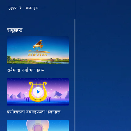
गृहपृष्ठ
भजनहरू
समूहहरू
सबैभन्दा नयाँ भजनहरू
परमेश्‍वरका वचनहरूका भजनहरू