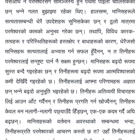
यसअघि नै परमेश्‍वरसँग सामञ्जस्य हुने पथमा पाइला चालिसकेका
छन् भन्ने गलत बुझाइमा रहेका थिए। हालसम्म, मानिसहरूले
सत्यतासम्बन्धी धेरै उपदेशहरू सुनिसकेका छन् र ठूलो मात्रमा
परमेश्‍वरको कामको अनुभव गरेका छन्। तथापि, विविध कारक-
तत्वहरू र परिस्थितिहरूको हस्तक्षेप र बाधाहरूको कारण, धेरैजसो
मानिसहरू सत्यतालाई अभ्यास गर्न सफल हुँदैनन्, न त तिनीहरू
परमेश्‍वरलाई सन्तुष्ट पार्न नै सक्षम हुन्छन्। मानिसहरू बढ्दो रूपमा
सुस्त बन्दै गइरहेका छन् र तिनीहरूमा बढ्दो रूपमा आत्मविश्‍वासको
कमी देखिँदै गइरहेको छ। तिनीहरूलाई आफ्ना परिणामहरू अज्ञात
छन् भन्ने बढ्दो अनुभूति भइरहेको छ। तिनीहरू अतिव्ययी विचारहरू
लिई आउन आँट गर्दैनन् र तिनीहरू प्रगति गर्न खोज्दैनन्; तिनीहरू
केवल मन नलागी-नलागी पछ्याउँदै हिँड्छन्, एक-एक कदम गर्दै अघि
बढ्छन्। मानिसहरूको वर्तमान अवस्थाको सम्बन्धमा भन्दा,
तिनीहरूप्रति परमेश्‍वरको आचरण कस्तो छ त? उहाँ तिनीहरूलाई