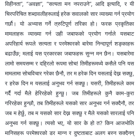
विहीनता”, “अवज्ञा”, “सत्यता मन नपराउने”, आदि इत्यादि, र यी
चिरपरिचित शब्दावलीहरूलाई हरेक सवालको सार व्याख्या गर्न प्रयोग
गर्छौ। यो अभ्यास गर्ने त्रुटिपूर्ण तरिका हो। फरक प्रकृतिका
मामलाहरू व्याख्या गर्न उही जबाफको प्रयोग गर्नाले यसबाट
अपरिहार्य रूपले सत्यता र परमेश्‍वरको बारेमा निन्दापूर्ण शङ्काहरू
बढाउँछ; मलाई यस प्रकारका जबाफहरू सुन्न मन छैन। यसबारेमा
लामो समयसम्म र दह्रिलो रूपमा सोच! तिमीहरूमध्ये कसैले पनि यस
मामलामा सोचविचार गरेका छैनौ, तर म हरेक दिन यसलाई देख्न सक्छु,
र हरेक दिन म यसलाई अनुभव गर्न सक्छु। यसरी, तिमीहरूले काम
गर्दै गर्दा मैले हेरिरहेको हुन्छु। जब तिमीहरूले कुनै काम-कुरा
गरिरहेका हुन्छौ, तब तिमीहरूले यसको सार अनुभव गर्न सक्दैनौ, तर
जब म हेर्छु, तब म यसको सार देख्न सक्छु र मैले यसको सारलाई पनि
अनुभव गर्न सक्छु। त्यसो भए, यो सार के हो त? किन आजभोलि
मानिसहरू परमेश्‍वरको डर मान्न र दुष्टताबाट अलग बस्न सक्दैनन्