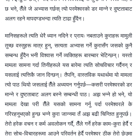
छ भने, तैँले जे अभ्यास गर्छस् त्यो परमेश्‍वरको डर मान्ने र दुष्टताबाट
अलग रहने मापदण्डभन्दा त्यति टाढा हुँदैन।
मानिसहरूले त्यति धेरै ध्यान नदिने र प्रायः नबताउने कुराहरू मामुली
तुच्छ वस्तुहरू मात्र हुन्, सत्यता अभ्यास गर्ने कुरासँग जसको कुनै
सम्बन्ध हुँदैन भनी विश्‍वास गर्ने व्यक्तिहरू बारम्बार भेटिन्छन्। यस्तो
मामला सामना गर्दा तिनीहरूले यस बारेमा त्यति सोचविचार गर्दैनन् र
यसलाई त्यत्तिकै जान दिन्छन्। तैपनि, वास्तविक यथार्थमा यो मामला
त्यो पाठ थियो जसलाई तैँले अध्ययन गर्नुपर्छ—कसरी परमेश्‍वरको डर
मान्ने र दुष्टताबाट अलग बस्ने सम्बन्धी पाठ। अझ भन्ने हो भने, यो
मामला देखा परी तैँले यसको सामना गर्नु पर्दा परमेश्‍वरले के
गरिरहनुभएको हुन्छ भन्ने कुरा जान्नमा तँ अझ बढी चिन्तित हुनुपर्छ।
तेरो हरेक वचन र कर्म अवलोकन गर्दै, तैँले गर्ने हरेक काम-कुरा हेर्दै र
तेरा सोच-विचारहरूमा आउने परिवर्तन हेर्दै परमेश्‍वर ठीक तेरो छेउमा