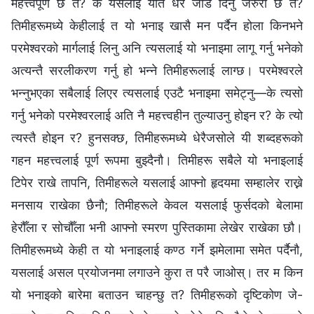
महत्त्वपूर्ण छ त? के यसलाई यति धेरै जोड दिनु जरुरी छ त?
तिमीहरूमध्ये केहीलाई त यो भनाइ खासै मन पर्दैन होला किनभने
परमेश्‍वरको मार्गलाई लिनु अनि त्यसलाई यो भनाइमा लागू गर्नु भनेको
अत्यन्तै सरलीकरण गर्नु हो भन्‍ने तिमीहरूलाई लाग्छ। परमेश्‍वरले
भन्नुभएका सबैलाई लिएर त्यसलाई एउटै भनाइमा समेट्नु—के त्यसो
गर्नु भनेको परमेश्‍वरलाई अति नै महत्त्वहीन तुल्याउनु होइन र? के त्यो
त्यस्तै होइन र? हुनसक्छ, तिमीहरूमध्ये धेरैजसोले यी शब्दहरूको
गहन महत्त्वलाई पूर्ण रूपमा बुझ्दैनौ। तिमीहरू सबैले यो भनाइलाई
टिपेर राखे तापनि, तिमीहरूले यसलाई आफ्नो हृदयमा सम्हालेर राख्ने
मनसाय राखेका छैनौ; तिमीहरूले केवल यसलाई फुर्सदको बेलामा
हेरौँला र सोचौँला भनी आफ्नो स्मरण पुस्तिकामा लेखेर राखेका छौ।
तिमीहरूमध्ये केही त यो भनाइलाई कण्ठ गर्ने झमेलामा समेत पर्दैनौ,
यसलाई असल प्रयोजनमा लगाउने कुरा त परै जाओस्। तर म किन
यो भनाइको बारेमा बताउन चाहन्छु त? तिमीहरूको दृष्टिकोण जे-