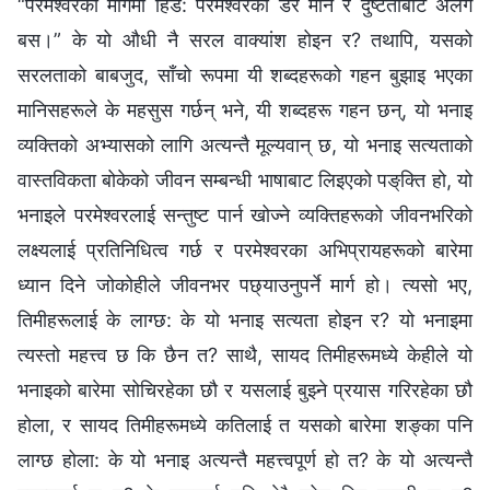
“परमेश्‍वरको मार्गमा हिँड: परमेश्‍वरको डर मान र दुष्टताबाट अलग
बस।” के यो औधी नै सरल वाक्यांश होइन र? तथापि, यसको
सरलताको बाबजुद, साँचो रूपमा यी शब्दहरूको गहन बुझाइ भएका
मानिसहरूले के महसुस गर्छन् भने, यी शब्दहरू गहन छन्, यो भनाइ
व्यक्तिको अभ्यासको लागि अत्यन्तै मूल्यवान् छ, यो भनाइ सत्यताको
वास्तविकता बोकेको जीवन सम्‍बन्धी भाषाबाट लिइएको पङ्‌क्ति हो, यो
भनाइले परमेश्‍वरलाई सन्तुष्ट पार्न खोज्ने व्यक्तिहरूको जीवनभरिको
लक्ष्यलाई प्रतिनिधित्व गर्छ र परमेश्‍वरका अभिप्रायहरूको बारेमा
ध्यान दिने जोकोहीले जीवनभर पछ्याउनुपर्ने मार्ग हो। त्यसो भए,
तिमीहरूलाई के लाग्छ: के यो भनाइ सत्यता होइन र? यो भनाइमा
त्यस्तो महत्त्व छ कि छैन त? साथै, सायद तिमीहरूमध्ये केहीले यो
भनाइको बारेमा सोचिरहेका छौ र यसलाई बुझ्ने प्रयास गरिरहेका छौ
होला, र सायद तिमीहरूमध्ये कतिलाई त यसको बारेमा शङ्का पनि
लाग्छ होला: के यो भनाइ अत्यन्तै महत्त्वपूर्ण हो त? के यो अत्यन्तै