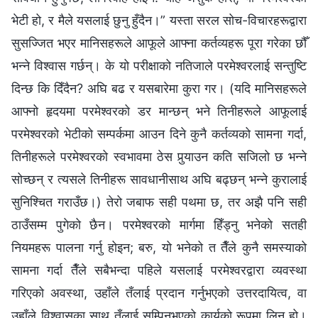
भेटी हो, र मैले यसलाई छुनु हुँदैन।” यस्ता सरल सोच-विचारहरूद्वारा
सुसज्जित भएर मानिसहरूले आफूले आफ्ना कर्तव्यहरू पूरा गरेका छौँ
भन्‍ने विश्‍वास गर्छन्। के यो परीक्षाको नतिजाले परमेश्‍वरलाई सन्तुष्टि
दिन्छ कि दिँदैन? अघि बढ र यसबारेमा कुरा गर। (यदि मानिसहरूले
आफ्नो हृदयमा परमेश्‍वरको डर मान्छन् भने तिनीहरूले आफूलाई
परमेश्‍वरको भेटीको सम्पर्कमा आउन दिने कुनै कर्तव्यको सामना गर्दा,
तिनीहरूले परमेश्‍वरको स्वभावमा ठेस पुर्‍याउन कति सजिलो छ भन्‍ने
सोच्छन् र त्यसले तिनीहरू सावधानीसाथ अघि बढ्छन् भन्‍ने कुरालाई
सुनिश्चित गराउँछ।) तेरो जबाफ सही पथमा छ, तर अझै पनि सही
ठाउँसम्म पुगेको छैन। परमेश्‍वरको मार्गमा हिँड्नु भनेको सतही
नियमहरू पालना गर्नु होइन; बरु, यो भनेको त तैँले कुनै समस्याको
सामना गर्दा तैँले सबैभन्दा पहिले यसलाई परमेश्‍वरद्वारा व्यवस्था
गरिएको अवस्था, उहाँले तँलाई प्रदान गर्नुभएको उत्तरदायित्व, वा
उहाँले विश्‍वासका साथ तँलाई सुम्पिनुभएको कार्यको रूपमा लिनु हो।