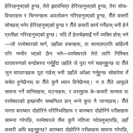
हेरिरहनुभएको हुन्छ, तेरो हृदयभित्र हेरिरहनुभएको हुन्छ, तेरा सोच-
विचारहरू र चिन्तनहरू अवलोकन गरिरहनुभएको हुन्छ, तैँले कसरी
सोच्छस् भनेर हेरिरहनुभएको हुन्छ र तैँले कसरी कार्य गर्नेछस् भनी हेर्न
प्रतीक्षा गरिरहनुभएको हुन्छ। यदि तँ हेलचेक्र्याइँ गर्ने व्यक्ति होस् भने
—जो परमेश्‍वरको मार्ग, उहाँका वचनहरू, वा सत्यताप्रति कहिल्यै
पनि गम्भीर भएको छैन भने—परमेश्‍वरले तेरो लागि निश्चित
वातावरणको बन्दोबस्त गर्नुहुँदा उहाँले जे पूरा गर्न चाहनुहुन्छ वा तैँले
जुन मापदण्डहरू पूरा गर्छस् भनी उहाँले अपेक्षा गर्नुहुन्छ सोबारेमा तँ
सचेत हुनेछैनस् वा तैँले कुनै ध्यान दिनेछैनस्। न त तैँले आफूले
सामना गर्ने मानिसहरू, घटनाहरू, र वस्तुहरू के-कसरी सत्यता वा
परमेश्‍वरको इच्छासँग सम्बन्धित छन् भन्ने कुरा नै जान्दछस्। तैँले
यस्ता बारम्‍बार दोहोरिने परिस्थितिहरू र बारम्‍बार दोहोरिने परीक्षाहरू
सामना गरेपछि, परमेश्‍वरले तँमा कुनै नतिजा नदेख्‍नुभएपछि, उहाँ
कसरी अघि बढ्नुहुन्छ? बारम्‍बार दोहोरिने परीक्षाहरू सामना गरेपछि,