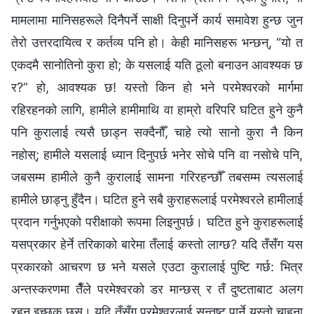
मामलामा मानिसहरूले दिनैपर्ने साक्षी दिनुपर्ने कार्य समावेश हुन्छ जुन
तेरो उत्तरदायित्व र कर्तव्य पनि हो। केही मानिसहरू भन्छन्, “यो त
एकदमै सानोतिनो कुरा हो; के यसलाई यति ठूलो बनाउन आवश्यक छ
र?” हो, आवश्यक छ! यस्तो किन हो भने परमेश्‍वरको मार्गमा
रहिरहनको लागि, हामीले हामीमाथि वा हाम्रो वरिपरि घटित हुने कुनै
पनि कुरालाई त्यसै छाड्न सक्दैनौँ, चाहे त्यो सानो कुरा नै किन
नहोस्; हामीले यसलाई ध्यान दिनुपर्छ भनेर सोचे पनि वा नसोचे पनि,
जबसम्म हामीले कुनै कुरालाई सामना गरिरहन्छौँ तबसम्म त्यसलाई
हामीले छाड्नु हुँदैन। घटित हुने सबै कुराहरूलाई परमेश्‍वरले हामीलाई
प्रदान गर्नुभएको परीक्षाको रूपमा लिइनुपर्छ। घटित हुने कुराहरूलाई
यसप्रकार हेर्ने तरिकाको बारेमा तँलाई कस्तो लाग्छ? यदि तँसँग यस
प्रकारको आचरण छ भने यसले एउटा कुरालाई पुष्टि गर्छ: भित्र
अन्तस्करणमा तैँले परमेश्‍वरको डर मान्छस् र तँ दुष्टताबाट अलग
रहन इच्छुक छस्। यदि तँसँग परमेश्‍वरलाई सन्तुष्ट पार्ने यस्तो चाहना