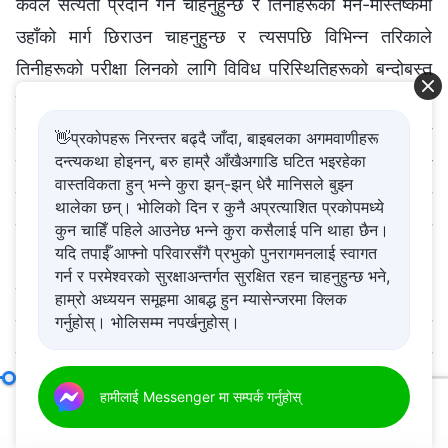
केवल सत्यता प्रदान गर्न चाहनुहुन्छ र तिनीहरूको मन-मस्तिष्कमा
उहाँको मार्ग छिराउन चाहनुहुन्छ र त्यसपछि विभिन्न तरिकाले
तिनीहरूको परीक्षा लिनको लागि विविध परिस्थितिहरूको बन्दोबस्त
गर्न चाहनुहुन्छ। उहाँको लक्ष्य भनेको यी वचनहरू, यी सत्यताहरू, र
उहाँको कामलाई लिएर कुनै यस्तो परिणाम निकाल्नु हो जसबाट
👋प्रकोपहरू निरन्तर बढ्दै जाँदा, बाइबलका अगमवाणीहरू
दन्त्यकथा होइनन्, बरु हाम्रै आँखैअगाडि घटित भइरहेका
मानिसहरू परमेश्‍वरको डर मान्न र दुष्टताबाट अलग बस्न सक्षम
वास्तविकता हुन् भन्ने कुरा झन्-झन् धेरै मानिसले बुझ्न
होऊन्। मैले देखेका धेरैजसो मानिसहरूले केवल परमेश्‍वरका
थालेका छन्। भोलिको दिन र कुनै अप्रत्याशित प्रकोपमध्ये
वचनहरूलाई लिन्छन् र तिनलाई धर्मसिद्धान्तहरू, कागजमा रहेका
कुन चाहिँ पहिले आउनेछ भन्ने कुरा कसैलाई पनि थाहा छैन।
यदि तपाईँ आफ्नो परिवारसँगै प्रभुको पुनरागमनलाई स्वागत
अक्षरहरू, पालना गर्नुपर्ने नियमहरूको रूपमा मात्र हेर्छन्।
गर्न र परमेश्‍वरको सुरक्षाअन्तर्गत सुरक्षित रहन चाहनुहुन्छ भने,
तिनीहरूका कार्य र वाणीहरूमा, वा तिनीहरूले परीक्षा सामना गर्दा,
हाम्रो अध्ययन समूहमा आबद्ध हुन म्यासेन्जरमा क्लिक
गर्नुहोस्। भोलिसम्म नपर्खनुहोस्।
परमेश्‍वरको मार्गलाई पालना गर्नुपर्ने मार्गको रूपमा लिँदैनन्। यो कुरा
विशेष रूपमा त्यो बेला साँचो हुन्छ जब मानिसहरूले कुनै ठूलो परीक्षा
सामना गर्छन्: मैले कुनै पनि त्यस्तो मानिस देखेको छैन जसले
परमेश्‍वरको स्वभाव अनि उहाँको कामले हासिल गर्ने नतिजाहरूलाई कसरी चिन्ने
हामीलाई Messenger मा सम्पर्क गर्नुहोस्
परमेश्‍वरको डर मान्ने र दुष्टताबाट अलग बस्ने दिशातर्फ अभ्यास
00:20
58:21