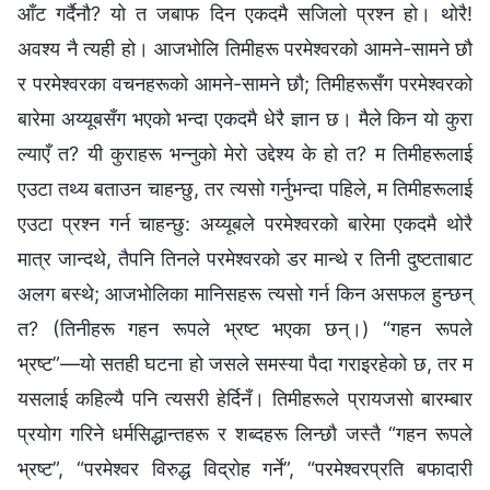
आँट गर्दैनौ? यो त जबाफ दिन एकदमै सजिलो प्रश्न हो। थोरै!
अवश्य नै त्यही हो। आजभोलि तिमीहरू परमेश्‍वरको आमने-सामने छौ
र परमेश्‍वरका वचनहरूको आमने-सामने छौ; तिमीहरूसँग परमेश्‍वरको
बारेमा अय्यूबसँग भएको भन्दा एकदमै धेरै ज्ञान छ। मैले किन यो कुरा
ल्याएँ त? यी कुराहरू भन्नुको मेरो उद्देश्य के हो त? म तिमीहरूलाई
एउटा तथ्य बताउन चाहन्छु, तर त्यसो गर्नुभन्दा पहिले, म तिमीहरूलाई
एउटा प्रश्न गर्न चाहन्छु: अय्यूबले परमेश्‍वरको बारेमा एकदमै थोरै
मात्र जान्दथे, तैपनि तिनले परमेश्‍वरको डर मान्थे र तिनी दुष्टताबाट
अलग बस्थे; आजभोलिका मानिसहरू त्यसो गर्न किन असफल हुन्छन्
त? (तिनीहरू गहन रूपले भ्रष्ट भएका छन्।) “गहन रूपले
भ्रष्ट”—यो सतही घटना हो जसले समस्या पैदा गराइरहेको छ, तर म
यसलाई कहिल्यै पनि त्यसरी हेर्दिनँ। तिमीहरूले प्रायजसो बारम्बार
प्रयोग गरिने धर्मसिद्धान्तहरू र शब्दहरू लिन्छौ जस्तै “गहन रूपले
भ्रष्ट”, “परमेश्‍वर विरुद्ध विद्रोह गर्ने”, “परमेश्‍वरप्रति बफादारी