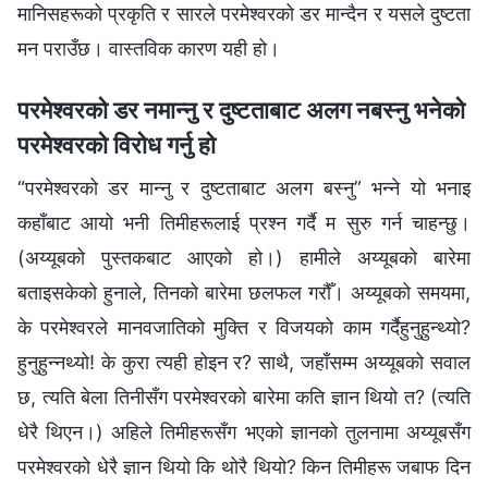
मानिसहरूको प्रकृति र सारले परमेश्‍वरको डर मान्दैन र यसले दुष्टता
मन पराउँछ। वास्तविक कारण यही हो।
परमेश्‍वरको डर नमान्नु र दुष्टताबाट अलग नबस्नु भनेको
परमेश्‍वरको विरोध गर्नु हो
“परमेश्‍वरको डर मान्नु र दुष्टताबाट अलग बस्नु” भन्ने यो भनाइ
कहाँबाट आयो भनी तिमीहरूलाई प्रश्‍न गर्दै म सुरु गर्न चाहन्छु।
(अय्यूबको पुस्तकबाट आएको हो।) हामीले अय्यूबको बारेमा
बताइसकेको हुनाले, तिनको बारेमा छलफल गरौँ। अय्यूबको समयमा,
के परमेश्‍वरले मानवजातिको मुक्ति र विजयको काम गर्दैहुनुहुन्थ्यो?
हुनुहुन्नथ्यो! के कुरा त्यही होइन र? साथै, जहाँसम्म अय्यूबको सवाल
छ, त्यति बेला तिनीसँग परमेश्‍वरको बारेमा कति ज्ञान थियो त? (त्यति
धेरै थिएन।) अहिले तिमीहरूसँग भएको ज्ञानको तुलनामा अय्यूबसँग
परमेश्‍वरको धेरै ज्ञान थियो कि थोरै थियो? किन तिमीहरू जबाफ दिन