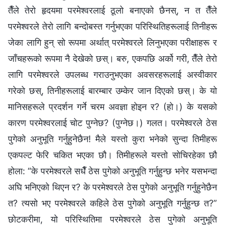
तैँले तेरो हृदयमा परमेश्‍वरलाई ठूलो बनाएको छैनस्, न त तैँले
परमेश्‍वरले तेरो लागि बन्दोबस्त गर्नुभएका परिस्थितिहरूलाई तिनीहरू
जेका लागि हुन् सो रूपमा अर्थात् परमेश्‍वरले लिनुभएका परीक्षाहरू र
जाँचहरूको रूपमा नै देखेको छस्। बरु, एकपछि अर्को गरी, तैँले तेरो
लागि परमेश्‍वरले उपलब्ध गराउनुभएका अवसरहरूलाई अस्वीकार
गरेको छस्, तिनीहरूलाई बारम्बार उम्केर जान दिएको छस्। के यो
मानिसहरूले प्रदर्शन गर्ने चरम अवज्ञा होइन र? (हो।) के यसको
कारण परमेश्‍वरलाई चोट पुग्‍नेछ? (पुग्‍नेछ।) गलत। परमेश्‍वरले ठेस
पुगेको अनुभूति गर्नुहुनेछैन! मैले यस्तो कुरा भनेको सुन्दा तिमीहरू
एकपल्ट फेरि चकित भएका छौ। तिमीहरूले यस्तो सोचिरहेका छौ
होला: “के परमेश्‍वरले सधैँ ठेस पुगेको अनुभूति गर्नुहुन्छ भनेर यसभन्दा
अघि भनिएको थिएन र? के परमेश्‍वरले ठेस पुगेको अनुभूति गर्नुहुनेछैन
त? त्यसो भए परमेश्‍वरले कहिले ठेस पुगेको अनुभूति गर्नुहुन्छ त?”
छोटकरीमा, यो परिस्थितिमा परमेश्‍वरले ठेस पुगेको अनुभूति