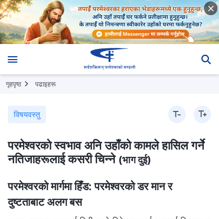
गृहपृष्ठ
पढाइहरू
विषयवस्तु
परमेश्‍वरको स्वभाव अनि उहाँको कामले हासिल गर्ने
नतिजाहरूलाई कसरी चिन्ने
(भाग दुई)
परमेश्‍वरको मार्गमा हिँड: परमेश्‍वरको डर मान र
दुष्टताबाट अलग बस