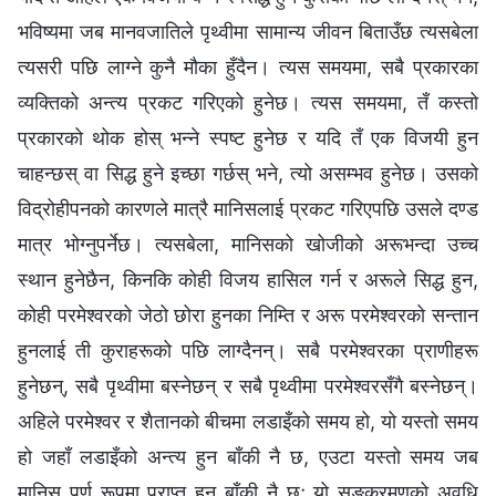
भविष्यमा जब मानवजातिले पृथ्वीमा सामान्य जीवन बिताउँछ त्यसबेला
त्यसरी पछि लाग्ने कुनै मौका हुँदैन। त्यस समयमा, सबै प्रकारका
व्यक्तिको अन्त्य प्रकट गरिएको हुनेछ। त्यस समयमा, तँ कस्तो
प्रकारको थोक होस् भन्‍ने स्पष्ट हुनेछ र यदि तँ एक विजयी हुन
चाहन्छस् वा सिद्ध हुने इच्छा गर्छस् भने, त्यो असम्भव हुनेछ। उसको
विद्रोहीपनको कारणले मात्रै मानिसलाई प्रकट गरिएपछि उसले दण्ड
मात्र भोग्नुपर्नेछ। त्यसबेला, मानिसको खोजीको अरूभन्दा उच्च
स्थान हुनेछैन, किनकि कोही विजय हासिल गर्न र अरूले सिद्ध हुन,
कोही परमेश्‍वरको जेठो छोरा हुनका निम्ति र अरू परमेश्‍वरको सन्तान
हुनलाई ती कुराहरूको पछि लाग्दैनन्। सबै परमेश्‍वरका प्राणीहरू
हुनेछन्, सबै पृथ्वीमा बस्नेछन् र सबै पृथ्वीमा परमेश्‍वरसँगै बस्नेछन्।
अहिले परमेश्‍वर र शैतानको बीचमा लडाइँको समय हो, यो यस्तो समय
हो जहाँ लडाइँको अन्त्य हुन बाँकी नै छ, एउटा यस्तो समय जब
मानिस पूर्ण रूपमा प्राप्त हुन बाँकी नै छ; यो सङ्क्रमणको अवधि