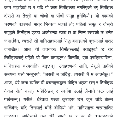
काम भइरहेको छ र यदि यो काम तिमीहरूमा नगरिएको भए तिमीहरू
दोस्रो वा तेस्रो वा चौथो वा पाँचौं समूह हुनेथियौ। यो कामको
चरणको कारणले मात्र भिन्नता भएको हो; पहिलो समूह र दोस्रो
समूहले तिनीहरू एउटा अर्कोभन्दा उच्च छ वा निम्न स्तरको छ भनेर
जनाउँदैन, त्यसले ती मानिसहरूलाई सिद्ध बनाइएको क्रमलाई मात्र
जनाउँछ। आज यी वचनहरू तिमीहरूलाई बताइएको छ तर
तिमीहरूलाई पहिले यो किन बताइएन? किनकि, एक प्रक्रियाविना,
मानिसहरू चरमतातिर बढ्छन्। उदाहरणको लागि, येशूले उहाँको
समयमा यसो भन्नुभयो: “जसरी म जाँदैछु, त्यसरी नै म आउनेछु।”
आज, धेरै जना व्यक्ति यी वचनहरूद्वारा मोहित भएका छन् र तिनीहरू
केवल सेतो वस्त्र पहिरिन्छन् र स्वर्गमा उठाई लैजाने घटनालाई
पर्खन्छन्। यसैले, धेरैवटा यस्ता कुराहरू छन् जुन चाँडै बोल्न
सकिँदैन; यदि तिनलाई चाँडै बोलियो भने, मानिसहरू चरमतातिर
जान्छन्। मानिसको कद धेरै सानो छ र ऊ यी वचनहरूको