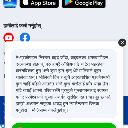
हामीलाई फलो गर्नुहोस्
हामीलाई सम्पर्क गर्नुहोस
👋प्रकोपहरू निरन्तर बढ्दै जाँदा, बाइबलका अगमवाणीहरू
दन्त्यकथा होइनन्, बरु हाम्रै आँखैअगाडि घटित भइरहेका
+977-981-140-9021
वास्तविकता हुन् भन्ने कुरा झन्-झन् धेरै मानिसले बुझ्न
contact.ne@godfootsteps.org
थालेका छन्। भोलिको दिन र कुनै अप्रत्याशित प्रकोपमध्ये
कुन चाहिँ पहिले आउनेछ भन्ने कुरा कसैलाई पनि थाहा छैन।
यदि तपाईँ आफ्नो परिवारसँगै प्रभुको पुनरागमनलाई स्वागत
गर्न र परमेश्‍वरको सुरक्षाअन्तर्गत सुरक्षित रहन चाहनुहुन्छ भने,
हाम्रो अध्ययन समूहमा आबद्ध हुन म्यासेन्जरमा क्लिक
प्रयोगका शर्तहरू
गोपनीयता नीति
आभार
कुकिज नीति
गर्नुहोस्। भोलिसम्म नपर्खनुहोस्।
प्रतिलिपि अधिकार © २०२६
सर्वशक्तिमान्‌ परमेश्‍वरको मण्डली
। सबै
अधिकार सुरक्षित।