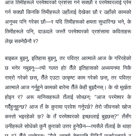
आज तिमीहरूले परमेश्‍वरको प्रशंसा गर्न सक्छौ र परमेश्‍वरलाई प्रेम
गर्न सक्छौ किनकि तिमीहरूले उहाँलाई देखेका छौ र उहाँको कामको
अनुभव पनि गरेका छौ—र यदि तिमीहरूको क्षमता सुधारिन्छ भने, के
तिमीहरूले पनि, दाऊदले जस्तै परमेश्‍वरको प्रशंसामा कविताहरू
लेख्न सक्नेछैनौ र?
बाइबल बुझ्नु, इतिहास बुझ्नु, तर पवित्र आत्माले आज के गरिरहेको
छ भनेर नबुझ्नु—त्यो गलत हो! तैँले इतिहासको अध्ययनमा निकै
राम्रो गरेको छस्, तैँले एउटा उत्कृष्ट काम गरेको छस्, तर पवित्र
आत्माले आज गर्नुहुने कामको बारेमा तैँले केही बुझ्दैनस्। के यो मूर्खता
होइन र? अरू मानिसहरूले तँलाई सोध्छन्: “आज परमेश्‍वर के
गर्दैहुनुहुन्छ? आज तँ के कुरामा प्रवेश गर्नुपर्छ? तेरो जीवनको खोज
कस्तो भइरहेको छ? के तँ परमेश्‍वरको इच्छालाई बुझ्छस्?” तँसँग
उनीहरूले सोधेको कुनै कुराको उत्तर हुनेछैन—त्यसैले तँलाई के थाहा
छ र? तैँले भन्‍नेछस्: “मैले आफ्नो देहप्रति पिठिउँ फर्काउनुपर्छ र