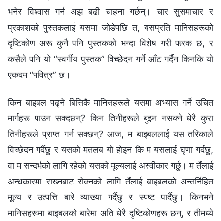
भनेर विश्‍वास गर्न अझ बढी चाहना गर्छन्। चार सुसमाचार र
प्रकाशको पुस्तकलाई यसमा जोडेपछि त, यसप्रति मानिसहरूको
दृष्टिकोण अरू कुनै पनि पुस्तकको भन्दा विशेष गरी फरक छ, र
कसैले पनि यो “स्वर्गीय पुस्तक” विच्छेदन गर्ने आँट गर्दैन किनकि यो
एकदम “पवित्र” छ।
किन बाइबल पढ्ने बित्तिकै मानिसहरूले यसमा अभ्यास गर्ने उचित
मार्गहरू पाउन सक्दछन्? किन तिनीहरूले बुझ्न नसक्‍ने धेरै कुरा
तिनीहरूले प्राप्त गर्न सक्छन्? आज, म बाइबललाई यस तरिकाले
विच्छेदन गर्दैछु र यसको मतलब यो होइन कि म यसलाई घृणा गर्दछु,
वा म सन्दर्भको लागि रहेको यसको मूल्यलाई अस्वीकार गर्छु। म तँलाई
अन्धकारमा राख्‍नबाट रोक्नको लागि तँलाई बाइबलको अन्तर्निहित
मूल्य र उत्पत्ति बारे व्याख्या गर्दैछु र स्पष्ट पार्दैछु। किनभने
मानिसहरूमा बाइबलको बारेमा अति धेरै दृष्टिकोणहरू छन्, र तीमध्ये