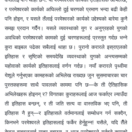
र परमेश्‍वरको कार्यको अघिल्लो दुई चरणको प्रमाण भन्दा बढी केही
पनि होइन, र यसले तँलाई परमेश्‍वरको कार्यको उद्देश्यको बारेमा कुनै
समझ प्रदान गर्दैन। यसले व्यवस्थाको युग र अनुग्रहको युगको
अवधिको परमेश्‍वरको कामको दुई चरणहरूलाई प्रस्तुत गर्दछ भन्‍ने
कुरा बाइबल पढेका सबैलाई थाहा छ। पुरानो करारले इस्राएलको
इतिहास र सृष्टिको समयदेखि व्यवस्थाको युगको अन्त्यसम्मको
यहोवाको कार्यको इतिहासलाई वर्णन गर्दछ। नयाँ करारले पृथ्वीमा
येशूले गर्नुभएका कामहरूको अभिलेख राख्दछ जुन सुसमाचारका चार
पुस्तकहरूमा साथै पावलको काममा पनि छ—के ती ऐतिहासिक
अभिलेखहरू होइनन् र? विगतका कुराहरूलाई आज फर्काएर ल्याउँदा
ती इतिहास बन्छन्, र ती जति सत्य वा वास्तविक भए पनि, ती
इतिहास नै हुन्—र इतिहासले वर्तमानलाई सम्बोधन गर्न सक्दैन,
किनभने परमेश्‍वरले इतिहासलाई फर्केर हेर्नुहुन्‍न! यसैले, यदि तैँले
केवल बाइबललाई मात्र बुझ्छस्, र आज परमेश्‍वरले गर्नुहुने कामको