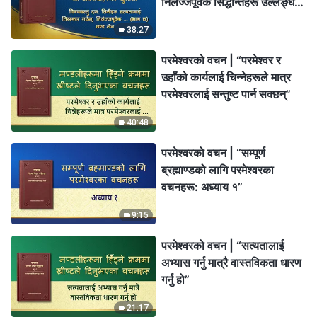
निर्लज्जपूर्वक सिद्धान्तहरू उल्लङ्घन
गर्छन्, र परमेश्‍वरको घरका
38:27
प्रबन्धहरूलाई बेवास्ता गर्छन् (भाग
छ)” (खण्ड तीन)
परमेश्‍वरको वचन | “परमेश्‍वर र
उहाँको कार्यलाई चिन्नेहरूले मात्र
परमेश्‍वरलाई सन्तुष्ट पार्न सक्छन्‌”
40:48
परमेश्‍वरको वचन | “सम्पूर्ण
ब्रह्माण्डको लागि परमेश्‍वरका
वचनहरू: अध्याय १”
9:15
परमेश्‍वरको वचन | “सत्यतालाई
अभ्यास गर्नु मात्रै वास्तविकता धारण
गर्नु हो”
21:17