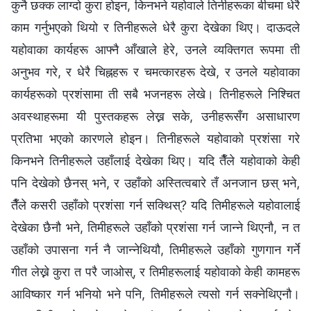
कुनै छक्क लाग्दो कुरा होइन, किनभने यहोवाले तिनीहरूका बीचमा धेरै
काम गर्नुभएको थियो र तिनीहरूले धेरै कुरा देखेका थिए। दाऊदले
यहोवाका कार्यहरू आफ्नै आँखाले हेरे, उनले व्यक्तिगत रूपमा ती
अनुभव गरे, र धेरै चिह्नहरू र चमत्कारहरू देखे, र उनले यहोवाका
कार्यहरूको प्रशंसामा ती सबै भजनहरू लेखे। तिनीहरूले निश्चित
अवस्थाहरूमा यी पुस्तकहरू लेख्न सके, उनीहरूसँग असाधारण
प्रतिभा भएको कारणले होइन। तिनीहरूले यहोवाको प्रशंसा गरे
किनभने तिनीहरूले उहाँलाई देखेका थिए। यदि तैँले यहोवाको केही
पनि देखेको छैनस् भने, र उहाँको अस्तित्वबारे तँ अनजान छस् भने,
तैँले कसरी उहाँको प्रशंसा गर्न सक्थिस्? यदि तिमीहरूले यहोवालाई
देखेका छैनौ भने, तिमीहरूले उहाँको प्रशंसा गर्न जान्ने थिएनौ, न त
उहाँको उपासना गर्न नै जान्‍नेथियौ, तिमीहरूले उहाँको गुणगान गर्ने
गीत लेख्ने कुरा त परै जाओस्, र तिमीहरूलाई यहोवाको केही कामहरू
आविष्कार गर्न भनियो भने पनि, तिमीहरूले त्यसो गर्न सक्नेथिएनौ।