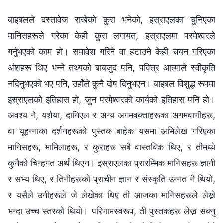
बाइबलले दस्तावेज राखेको कुरा भनेको, इस्राएलका चुनिएका
मानिसहरूले गरेका केही कुरा लगायत, इस्राएलमा परमेश्‍वरले
गर्नुभएको काम हो। समावेश गरिने वा हटाउने केही चयन गरिएका
अंशहरू थिए भन्ने तथ्यको बाबजुद पनि, पवित्र आत्माले स्वीकृति
नदिनुभएको भए पनि, उहाँले कुनै दोष दिनुभएन। बाइबल विशुद्ध रूपमा
इस्राएलको इतिहास हो, जुन परमेश्‍वरको कार्यको इतिहास पनि हो।
अवश्य नै, यशैया, दानिएल र अन्य अगमवक्ताहरूका अगमवाणीहरू,
वा यूहन्‍नाका दर्शनहरूको पुस्तक बाहेक यसमा अभिलेख गरिएका
मानिसहरू, मामिलाहरू, र कुराहरू सबै वास्तविक थिए, र तीमध्ये
कुनैको चिन्‍हगत अर्थ थिएन। इस्राएलका प्रारम्भिक मानिसहरू ज्ञानी
र सभ्य थिए, र तिनीहरूको प्राचीन ज्ञान र संस्कृति उन्नत नै थियो,
र यसैले उनीहरूले जे लेखेका थिए ती आजका मानिसहरूले लेख्ने
भन्दा उच्च स्तरको थियो। परिणामस्वरूप, ती पुस्तकहरू लेख्न सक्नु