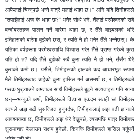
आफैलाई चिन्नुपर्छ भन्‍ने मात्रै मलाई थाहा छ।” अनि यदि तिनीहरूले
“तपाईंलाई अरू के थाहा छ?” भनेर सोधे भने, तँलाई परमेश्‍वरको सबै
बन्दोबस्तहरू पालन गर्ने बारेमा थाहा छ, र तैँले बाइबलको थोरै
इतिहासको बारेमा बुझेको छस्, र त्यति नै हो भनेर तैँले भन्‍नेछस्। के
यतिका वर्षहरूमा परमेश्‍वरमाथि विश्‍वास गरेर तैँले प्राप्त गरेको कुरा
यति हो त? यदि तैँले बुझेको सबै कुरा त्यति नै हो भने, तँसँग धेरै
कुराको कमी छ। यसैले, तिमीहरूको हालको कद आधारभूत रूपमा
मैले तिमीहरूबाट चाहेको कुरा हासिल गर्न असमर्थ छ, र तिमीहरूको
फरक छुट्याउने क्षमताका साथै तिमीहरूले बुझ्ने सत्यताहरू पनि साना
छन्—भन्‍नुको अर्थ, तिमीहरूको विश्‍वास एकदम सतही छ! तिमीहरू
सत्यले अझ बढी सुसज्जित हुनुपर्दछ, तिमीहरूलाई अझ बढी ज्ञानको
आवश्यकता छ, तिमीहरूले अझ धेरै देख्नुपर्छ, त्यसपछि मात्र तिमीहरू
सुसमाचार फैलाउन सक्षम हुनेछौ, किनकि तिमीहरूले हासिल गर्नुपर्ने
भनेकै यही हो!