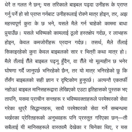
धेरै त गलत नै छन्; यस तरिकाले बाइबल पढ्दा उनीहरू के प्राप्त
गर्नु पर्ने हो सो प्राप्त गर्नबाट उनीहरूलाई रोक्ने मात्र होइन, तर, अझ
महत्त्वपूर्ण कुरा के छ भने, यसले मैले गर्न चाहेको काममा बाधा
पुर्‍याउँछ। यसले भविष्यको कामलाई ठूलो हस्तक्षेप गर्दछ, र लाभहरू
होइन, केवल कमजोरीहरू प्रदान गर्दछ। तसर्थ, मैले तँलाई
सिकाइरहेको कुरा केवल बाइबलको सार र भित्री कथा मात्र हो।
मैले तँलाई तैँले बाइबल पढ्नु हुँदैन, वा तैँले यो मूल्यहीन छ भनेर
घोषणा गर्दै जानुपर्छ भनिरहेको छैन, तर यो मात्र भनिरहेको छु कि
तँसँग बाइबलको सही ज्ञान र दृष्टिकोण हुनुपर्छ। अत्यन्तै एकतर्फी
नहोऊ! बाइबल मानिसहरूद्वारा लेखिएको एउटा इतिहासको पुस्तक भए
तापनि, यसमा प्राचीन सन्तहरू र भविष्यवक्ताहरूले परमेश्‍वरको सेवा
गरेका थुप्रै सिद्धान्तहरू, साथै परमेश्‍वरको सेवा गर्ने सम्बन्धमा
भर्खरका प्रेरितहरूको अनुभवहरू पनि प्रस्तुत गरिएका छन्—ती
सबैलाई यी मानिसहरूले वास्तवमै देखेका र चिनेका थिए, र यस