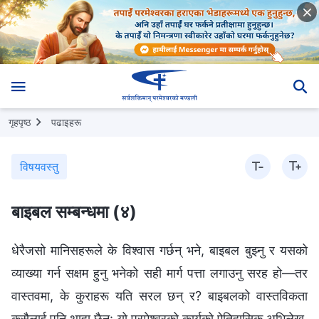
गृहपृष्ठ
पढाइहरू
विषयवस्तु
बाइबल सम्बन्धमा (४)
धेरैजसो मानिसहरूले के विश्‍वास गर्छन् भने, बाइबल बुझ्नु र यसको
व्याख्या गर्न सक्षम हुनु भनेको सही मार्ग पत्ता लगाउनु सरह हो—तर
वास्तवमा, के कुराहरू यति सरल छन् र? बाइबलको वास्तविकता
कसैलाई पनि थाहा छैन: यो परमेश्‍वरको कार्यको ऐतिहासिक अभिलेख,