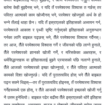
बारेमा केही बुझ्दैनस् भने, र यदि तँ परमेश्‍वरमा विश्‍वास त गर्छस् तर
पवित्र आत्माको काम खोज्दैनस् भने, परमेश्‍वर खोज्नुको अर्थ के हो
भन्ने तँलाई थाहा छैन। यदि तँ इस्राएलको इतिहासको अध्ययन गर्न,
परमेश्‍वरले आकाश र पृथ्वी सृष्टि गर्नुभएको इतिहासको अनुसन्धान
गर्नका लागि बाइबल पढ्छस् भने, तैँले परमेश्‍वरमा विश्‍वास गर्दैनस्।
तर आज, तैँले परमेश्‍वरमा विश्‍वास गर्ने र जीवनको पछि लाग्‍ने हुनाले,
तैँले परमेश्‍वरको ज्ञानको खोजी गर्ने, र मरिसकेका अक्षरहरू, र
धर्मसिद्धान्तहरू वा इतिहासलाई बुझ्‍ने प्रयासको पछि नलाग्‍ने हुनाले,
तैँले आजको परमेश्‍वरको इच्छा खोज्नुपर्छ, र तैँले पवित्र आत्माको
कामको दिशा खोज्नुपर्छ। यदि तँ पुरातत्वविद होस् भने तैँले बाइबल
पढ्न सक्ने थिइस्—तर तँ पुरातत्वविद होइनस्, तँ परमेश्‍वरमा विश्‍वास
गर्नेहरूमध्ये एक होस्, र तैँले आजको परमेश्‍वरको इच्छाको खोजी गर्नु
नै उत्तम हुनेथियो। बाइबल पढेर बढीमा तैँले इस्राएलको थोरै इतिहास
बुझ्न सक्नेछस्, अब्राहाम, दाऊद र मोशाको जीवनको बारेमा जान्न