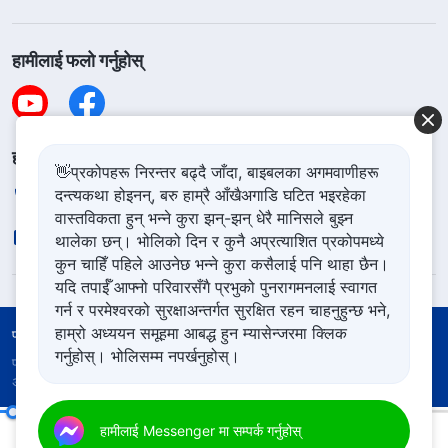
हामीलाई फलो गर्नुहोस्
हामीलाई सम्पर्क गर्नुहोस
👋प्रकोपहरू निरन्तर बढ्दै जाँदा, बाइबलका अगमवाणीहरू
दन्त्यकथा होइनन्, बरु हाम्रै आँखैअगाडि घटित भइरहेका
+977-981-140-9021
वास्तविकता हुन् भन्ने कुरा झन्-झन् धेरै मानिसले बुझ्न
contact.ne@godfootsteps.org
थालेका छन्। भोलिको दिन र कुनै अप्रत्याशित प्रकोपमध्ये
कुन चाहिँ पहिले आउनेछ भन्ने कुरा कसैलाई पनि थाहा छैन।
यदि तपाईँ आफ्नो परिवारसँगै प्रभुको पुनरागमनलाई स्वागत
गर्न र परमेश्‍वरको सुरक्षाअन्तर्गत सुरक्षित रहन चाहनुहुन्छ भने,
हाम्रो अध्ययन समूहमा आबद्ध हुन म्यासेन्जरमा क्लिक
प्रयोगका शर्तहरू
गोपनीयता नीति
आभार
कुकिज नीति
गर्नुहोस्। भोलिसम्म नपर्खनुहोस्।
प्रतिलिपि अधिकार © २०२६
सर्वशक्तिमान्‌ परमेश्‍वरको मण्डली
। सबै
अधिकार सुरक्षित।
बाइबल सम्बन्धमा (४)
हामीलाई Messenger मा सम्पर्क गर्नुहोस्