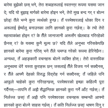
बारेमा बुझेको छस् भने, तेरा शब्दहरूलाई स्वतन्त्र रूपमा यसमा जान
दे; यदि यो बुझाइ मार्गको बारेमा होइन भने, तेरो मुख बन्द गर् र बोल्‍न
छोड्! तैंले भन्ने कुरा व्यर्थको हुन्छ। तँ परमेश्‍वरलाई धोका दिन र
अरूलाई ईर्ष्यालु बनाउनका लागि ज्ञानको कुरा गर्छस्। के त्यो तेरो
महत्वाकांक्षा होइन र? के तैँले जानाजानी अरूसँग खेलबाड गरिरहेको
छैनस् र? के यसमा कुनै मूल्य छ? यदि तैंले अनुभव गरिसकेपछि
ज्ञानको बारेमा कुरा गरिस् भने तैंले घमण्ड गरेको रूपमा हेरिनेछैन।
अन्यथा, तँ अहङ्कारी वचनहरू बोल्ने व्यक्ति होस्। तेरो वास्तविक
अनुभवमा धेरै यस्ता कुराहरू छन् जसलाई तैँले विजय गर्न सक्दैनस्,
र तैँले आफ्नै देहको विरुद्ध विद्रोह गर्न सक्दैनस्; तँ जहिले पनि
आफूले चाहेको कुरा गरिरहन्छस्, परमेश्‍वरको इच्छा कहिल्यै पूरा
गर्दैनस्—तापनि तँ अझै सैद्धान्तिक ज्ञानको कुरा गर्ने आँट गर्छस्। तँ
निर्लज्ज छस्! तँ अझै पनि परमेश्‍वरका वचनहरू सम्बन्धी आफ्नो
ज्ञानको कुरा बोल्ने साहस गर्छस्। तँ कति निर्लज्ज छस्! भाषण दिनु र