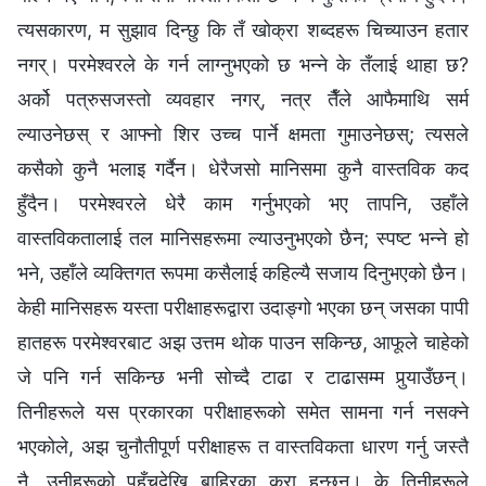
त्यसकारण, म सुझाव दिन्छु कि तँ खोक्रा शब्दहरू चिच्याउन हतार
नगर्। परमेश्‍वरले के गर्न लाग्‍नुभएको छ भन्‍ने के तँलाई थाहा छ?
अर्को पत्रुसजस्तो व्यवहार नगर्, नत्र तैँले आफैमाथि सर्म
ल्याउनेछस् र आफ्नो शिर उच्च पार्ने क्षमता गुमाउनेछस्; त्यसले
कसैको कुनै भलाइ गर्दैन। धेरैजसो मानिसमा कुनै वास्तविक कद
हुँदैन। परमेश्‍वरले धेरै काम गर्नुभएको भए तापनि, उहाँले
वास्तविकतालाई तल मानिसहरूमा ल्याउनुभएको छैन; स्पष्ट भन्ने हो
भने, उहाँले व्यक्तिगत रूपमा कसैलाई कहिल्यै सजाय दिनुभएको छैन।
केही मानिसहरू यस्ता परीक्षाहरूद्वारा उदाङ्गो भएका छन् जसका पापी
हातहरू परमेश्‍वरबाट अझ उत्तम थोक पाउन सकिन्छ, आफूले चाहेको
जे पनि गर्न सकिन्छ भनी सोच्दै टाढा र टाढासम्म पुर्‍याउँछन्।
तिनीहरूले यस प्रकारका परीक्षाहरूको समेत सामना गर्न नसक्ने
भएकोले, अझ चुनौतीपूर्ण परीक्षाहरू त वास्तविकता धारण गर्नु जस्तै
नै, उनीहरूको पहुँचदेखि बाहिरका कुरा हुन्छन्। के तिनीहरूले