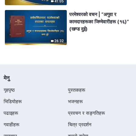
41:05
प्रबन्धहरूलाई बेवास्ता गर्छन् (भाग
छ)” (खण्ड दुई)
परमेश्‍वरको वचन | “अगुवा र
कामदारहरूका जिम्‍मेवारीहरू (१६)”
(खण्ड दुई)
26:32
मेनु
गृहपृष्ठ
पुस्तकहरू
भिडियोहरू
भजनहरू
पढाइहरू
प्रवचन र सङ्गतिहरू
गवाहीहरू
चित्र प्रदर्शन
समाचार
हाम्रो बारेमा