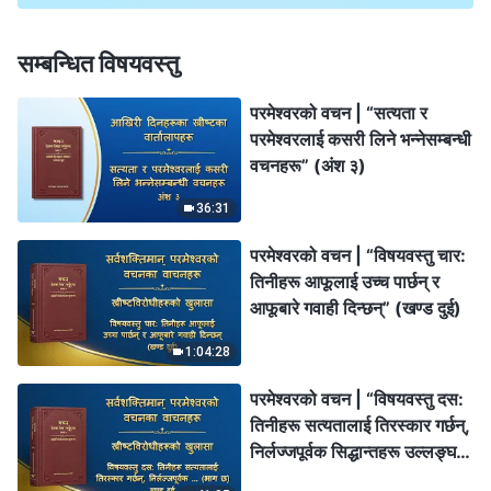
सम्बन्धित विषयवस्तु
परमेश्‍वरको वचन | “सत्यता र
परमेश्‍वरलाई कसरी लिने भन्‍नेसम्बन्धी
वचनहरू” (अंश ३)
36:31
परमेश्‍वरको वचन | “विषयवस्तु चार:
तिनीहरू आफूलाई उच्च पार्छन् र
आफूबारे गवाही दिन्छन्” (खण्ड दुई)
1:04:28
परमेश्‍वरको वचन | “विषयवस्तु दस:
तिनीहरू सत्यतालाई तिरस्कार गर्छन्,
निर्लज्जपूर्वक सिद्धान्तहरू उल्लङ्घन
गर्छन्, र परमेश्‍वरको घरका