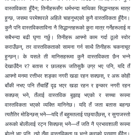
वास्तविकता हुँदैन; तिनीहरूसँग धर्मभन्दा माथिका सिद्धान्तहरू मात्र
हुन्छ, जसमा परमेश्‍वरले अहिले चाहनुभएको कुनै वास्तविकता हुँदैन।
कुनै पनि वास्तविकताविना नै सिद्धान्तहरूको कुरा मात्र गर्नेहरूलाई म
सबैभन्दा बढी घृणा गर्छु। तिनीहरू आफ्नो काम गर्दा ठूलो स्वोर
कराउँछन्, तर वास्तविकताको सामना गर्न साथै तिनीहरू चकनाचूर
हुन्छन्। के यसले ती मानिसहरूमा कुनै वास्तविकता छैन भन्‍ने
देखाउँदैन र? बतास र छालहरू जतिसुकै उग्र भए पनि, यदि तँ
आफ्नो मनमा रत्तीभर शङ्का नगरी खडा रहन सक्छस्, र अरू कोही
बाँकी नभए पनि तँचाहिँ दृढ भएर खडा रहन र इन्कार नगरी रहन
सक्छस् भने, तँलाई वास्तविक बुझाइ भएको र सच्‍चा रूपमा
वास्तविकता भएको व्यक्ति मानिनेछ। यदि तँ जता बतास बहन्छ
त्यतैतिर मोडिन्छस् भने—यदि तँ बहुमतलाई पछ्याउँछस्, र सुगाजस्तो
अरूको बोलीलाई रट्न सिक्छस् भने—तँ जति नै प्रभावशाली रूपमा
बोल्ने भए पनि, त्यो तँमा वास्तविकता छ भन्ने कुराको प्रमाण हुँदैन।