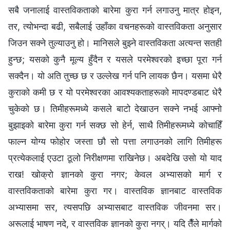
सबै जनालाई वास्तविकताको बारेमा कुरा गर्न लगाउनु मात्र होइन,
तर, त्योभन्दा बढी, सबैलाई उहाँका वचनहरूको वास्तविकता अनुसार
जिउन सक्ने तुल्याउनु हो। मानिसले बुझ्ने वास्तविकता अत्यन्त सतही
हुन्छ; यसको कुनै मूल्य हुँदैन र यसले परमेश्‍वरको इच्छा पूरा गर्न
सक्दैन। यो अति तुच्छ छ र उल्लेख गर्न पनि लायक छैन। यसमा धेरै
कुराको कमी छ र यो परमेश्‍वरका आवश्यकताहरूको मापदण्डबाट धेरै
चुकेको छ। तिमीहरूमध्ये कसले बाटो देखाउन सक्ने नभई आफ्नो
बुझाइको बारेमा कुरा गर्न सक्छ सो हेर्न, साथै तिमीहरूमध्ये कोचाहिँ
फाल्न योग्य फोहोर जस्ता छौ सो पत्ता लगाउनको लागि तिमीहरू
प्रत्येकलाई एउटा ठूलो निरीक्षणमा राखिनेछ। अबदेखि उसो यो याद
राख! खोक्रो ज्ञानको कुरा नगर; केवल अभ्यासको मार्ग र
वास्तविकताको बारेमा कुरा गर। वास्तविक ज्ञानबाट वास्तविक
अभ्यासमा सर, त्यसपछि अभ्यासबाट वास्तविक जीवनमा सर।
अरूलाई भाषण नदे, र वास्तविक ज्ञानको कुरा नगर्। यदि तैँले मार्गको