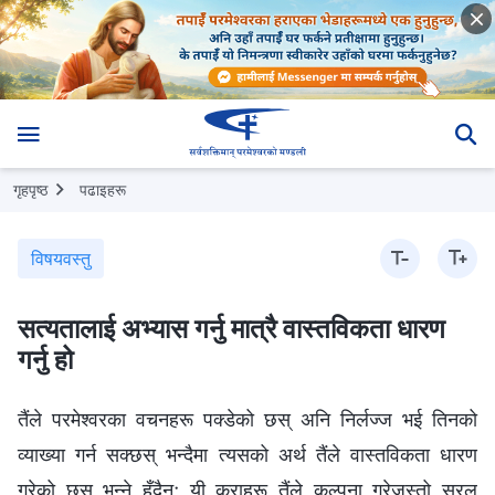
गृहपृष्ठ
पढाइहरू
विषयवस्तु
सत्यतालाई अभ्यास गर्नु मात्रै वास्तविकता धारण
गर्नु हो
तैंले परमेश्‍वरका वचनहरू पक्डेको छस् अनि निर्लज्ज भई तिनको
व्याख्या गर्न सक्छस् भन्दैमा त्यसको अर्थ तैंले वास्तविकता धारण
गरेको छस् भन्ने हुँदैन; यी कुराहरू तैंले कल्पना गरेजस्तो सरल