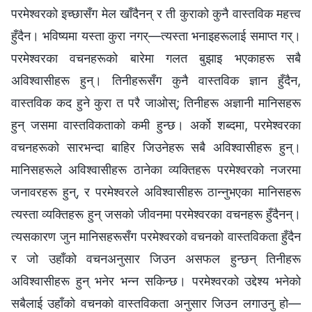
परमेश्‍वरको इच्छासँग मेल खाँदैनन् र ती कुराको कुनै वास्तविक महत्त्व
हुँदैन। भविष्यमा यस्ता कुरा नगर्—त्यस्ता भनाइहरूलाई समाप्त गर्।
परमेश्‍वरका वचनहरूको बारेमा गलत बुझाइ भएकाहरू सबै
अविश्‍वासीहरू हुन्। तिनीहरूसँग कुनै वास्तविक ज्ञान हुँदैन,
वास्तविक कद हुने कुरा त परै जाओस्; तिनीहरू अज्ञानी मानिसहरू
हुन् जसमा वास्तविकताको कमी हुन्छ। अर्को शब्दमा, परमेश्‍वरका
वचनहरूको सारभन्दा बाहिर जिउनेहरू सबै अविश्‍वासीहरू हुन्।
मानिसहरूले अविश्‍वासीहरू ठानेका व्यक्तिहरू परमेश्‍वरको नजरमा
जनावरहरू हुन्, र परमेश्‍वरले अविश्‍वासीहरू ठान्नुभएका मानिसहरू
त्यस्ता व्यक्तिहरू हुन् जसको जीवनमा परमेश्‍वरका वचनहरू हुँदैनन्।
त्यसकारण जुन मानिसहरूसँग परमेश्‍वरको वचनको वास्तविकता हुँदैन
र जो उहाँको वचनअनुसार जिउन असफल हुन्छन् तिनीहरू
अविश्‍वासीहरू हुन् भनेर भन्‍न सकिन्छ। परमेश्‍वरको उद्देश्य भनेको
सबैलाई उहाँको वचनको वास्तविकता अनुसार जिउन लगाउनु हो—