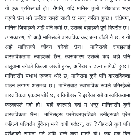
यो एक प्रतिस्पर्धा हो। तैपनि, यदि मानिस ठूलो परीक्षाबाट भएर
गएको छैन भने ऊसित राम्रो साक्षी छ भन्नु कठिन हुन्छ। संक्षेपमा,
मानिस जियाइको अझै पनि कमी छ, उसको बझाइको पूर्ण विपरीत छ।
त्यसकारण, यो अझै मानिसको वास्तविक कद बन्‍न बाँकी नै छ, र यो
अझै मानिसको जीवन बनेको छैन। मानिसको समझलाई
वास्तविकतामा ल्याइएको छैन, त्यसकारण उसको कद अझै पनि
बालुवामा बनेको किल्ला जस्तो हुन्छ, अस्थिर र ढल्न लागेको हुन्छ।
मानिससँग यथार्थ एकदम थोरै छ; मानिसमा कुनै पनि वास्तविकता
पाउन लगभग असम्भव छ। मानिसबाट स्वाभाविक रूपले बगिरहेको
वास्तविकता एकदम थोरै छ, र तिनीहरू जिइरहेका सबै वास्तविकतामा
करकापले गर्दा हो। यही कारणले गर्दा म भन्छु मानिससँग कुनै
वास्तविकता छैन। मानिसहरू परमेश्‍वरप्रतिको उनीहरूको प्रेम
कहिल्यै परिवर्तन हुँदैनन् भन्ने दाबी गर्दछन्, तर तिनीहरूले कुनै पनि
परीक्षाको सामना गर्नु अघि भन्‍ने कुरा मात्रै हो। जब एक दिन