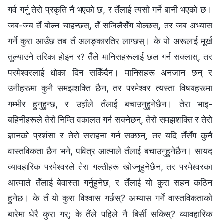
गर्व गर्नु तेरो प्रकृति नै भएको छ, र तँलाई त्यसो गर्ने बानी भएको छ।
जब-जब तँ बोल्न चाहन्छस्, तँ सजिलैसँग बोल्छस्, तर जब अभ्यास
गर्ने कुरा आउँछ तब तँ अलङ्कारतिर लाग्छस्। के यो अरूलाई मूर्ख
तुल्याउने तरिका होइन र? तैँले मानिसहरूलाई छल गर्न सक्लास्, तर
परमेश्‍वरलाई धोका दिन सकिँदैन। मानिसहरू अनजान छन् र
उनीहरूमा कुनै समझशक्ति छैन, तर परमेश्‍वर त्यस्ता विषयहरूमा
गम्भीर हुनुहुन्छ, र उहाँले तँलाई बचाउनुहुनेछैन। तेरा भाइ-
बहिनीहरूले तेरो निम्ति वकालत गर्न सक्नेछन्, तेरो समझशक्ति र तेरो
ज्ञानको प्रशंसा र तेरो सराहना गर्न सक्छन्, तर यदि तँसँग कुनै
वास्तविकता छैन भने, पवित्र आत्माले तँलाई बचाउनुहुनेछैन। सायद
व्यावहारिक परमेश्‍वरले तेरा गल्तीहरू खोज्नुहुनेछैन, तर परमेश्‍वरका
आत्माले तँलाई बेवास्ता गर्नुहुनेछ, र तँलाई यो कुरा सहन कठिन
हुनेछ। के तँ यो कुरा विश्‍वास गर्छस्? अभ्यास गर्ने वास्तविकताको
बारेमा धेरै कुरा गर्; के तैंले पहिले नै बिर्सी सकिस्? व्यावहारिक