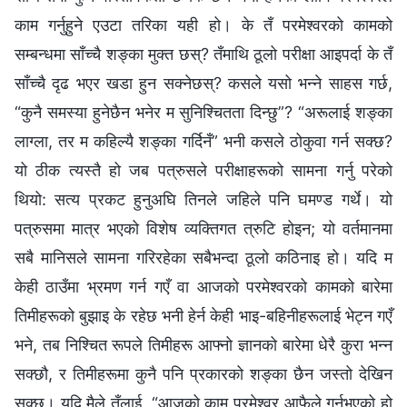
काम गर्नुहुने एउटा तरिका यही हो। के तँ परमेश्‍वरको कामको
सम्बन्धमा साँच्‍चै शङ्का मुक्त छस्? तँमाथि ठूलो परीक्षा आइपर्दा के तँ
साँच्चै दृढ भएर खडा हुन सक्‍नेछस्? कसले यसो भन्ने साहस गर्छ,
“कुनै समस्या हुनेछैन भनेर म सुनिश्‍चितता दिन्छु”? “अरूलाई शङ्का
लाग्ला, तर म कहिल्यै शङ्का गर्दिनँ” भनी कसले ठोकुवा गर्न सक्छ?
यो ठीक त्यस्तै हो जब पत्रुसले परीक्षाहरूको सामना गर्नु परेको
थियो: सत्य प्रकट हुनुअघि तिनले जहिले पनि घमण्ड गर्थे। यो
पत्रुसमा मात्र भएको विशेष व्यक्तिगत त्रुटि होइन; यो वर्तमानमा
सबै मानिसले सामना गरिरहेका सबैभन्दा ठूलो कठिनाइ हो। यदि म
केही ठाउँमा भ्रमण गर्न गएँ वा आजको परमेश्‍वरको कामको बारेमा
तिमीहरूको बुझाइ के रहेछ भनी हेर्न केही भाइ-बहिनीहरूलाई भेट्न गएँ
भने, तब निश्‍चित रूपले तिमीहरू आफ्नो ज्ञानको बारेमा धेरै कुरा भन्न
सक्छौ, र तिमीहरूमा कुनै पनि प्रकारको शङ्का छैन जस्तो देखिन
सक्छ। यदि मैले तँलाई, “आजको काम परमेश्‍वर आफैले गर्नुभएको हो