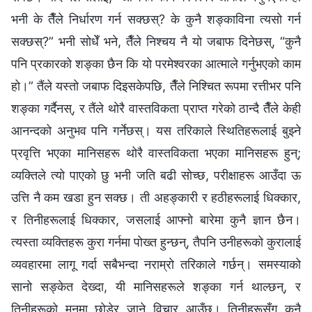
भनी के तैँले निर्धारण गर्न सक्छस्? के कुनै शङ्काविना त्यसो गर्न
सक्छस्?” भनी सोधेँ भने, तैँले निश्‍चय नै यो जबाफ दिनेछस्, “कुनै
पनि प्रकारको शङ्का छैन कि यो परमेश्‍वरका आत्माले गर्नुभएको काम
हो।” तैंले यस्तो जबाफ दिइसकेपछि, तैँले निश्‍चित रूपमा रत्तीभर पनि
शङ्का गर्दैनस्, र तैंले थोरै वास्तविकता प्राप्त गरेको ठान्दै तैँले केही
आनन्दको अनुभव पनि गर्नेछस्। यस तरिकाले स्थितिहरूलाई बुझ्‍ने
प्रवृत्ति भएका मानिसहरू थोरै वास्तविकता भएका मानिसहरू हुन्;
व्यक्तिले त्यो पाएको छु भनी जति बढी सोच्छ, परीक्षाहरू आउँदा ऊ
उत्ति नै कम खडा हुन सक्छ। ती अहङ्कारी र हठीहरूलाई धिक्कार,
र तिनीहरूलाई धिक्कार, जसलाई आफ्‍नो बारेमा कुनै ज्ञान छैन।
त्यस्ता व्यक्तिहरू कुरा गर्नमा पोख्त हुन्छन्, तैपनि उनीहरूको कुरालाई
व्यवहारमा लागू गर्दा सबैभन्दा नराम्रो तरिकाले गर्छन्। समस्याको
सानो सङ्केत देख्दा, यी मानिसहरूले शङ्का गर्न थाल्छन्, र
तिनीहरूको मनमा छोडेर जाने विचार आउँछ। तिनीहरूसँग कुनै