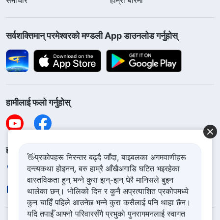
सर्वशक्तिमान्‌ परमेश्‍वरको मण्डली App डाउनलोड गर्नुहोस्
हामीलाई फलो गर्नुहोस्
हामीलाई सम्पर्क गर्नुहोस
👋प्रकोपहरू निरन्तर बढ्दै जाँदा, बाइबलका अगमवाणीहरू
दन्त्यकथा होइनन्, बरु हाम्रै आँखैअगाडि घटित भइरहेका
+977-981-140-9021
वास्तविकता हुन् भन्ने कुरा झन्-झन् धेरै मानिसले बुझ्न
contact.ne@godfootsteps.org
थालेका छन्। भोलिको दिन र कुनै अप्रत्याशित प्रकोपमध्ये
कुन चाहिँ पहिले आउनेछ भन्ने कुरा कसैलाई पनि थाहा छैन।
यदि तपाईँ आफ्नो परिवारसँगै प्रभुको पुनरागमनलाई स्वागत