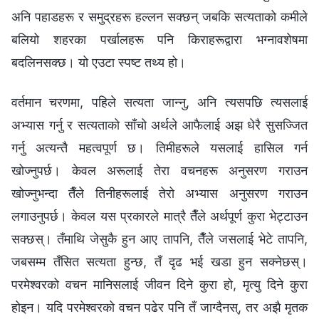
अनि पहाडहरू र समुद्रहरू हल्लन सक्छन् जबकि सत्यताको कमीले
बलियो शहरका पर्खालहरू पनि किराहरूद्वारा भग्नावशेषमा
बदलिनसक्छ। यो एउटा स्पष्ट तथ्य हो।
वर्तमान चरणमा, पहिले सत्यता जान्नु, अनि त्यसपछि त्यसलाई
अभ्यास गर्नु र सत्यताको साँचो अर्थले आफैलाई अझ धेरै सुसज्जित
गर्नु अत्यन्तै महत्वपूर्ण छ। तिमीहरूले यसलाई हासिल गर्न
खोज्नुपर्छ। केवल अरूलाई तेरा वचनहरू अनुसरण गराउन
खोज्नुभन्दा तैँले तिनीहरूलाई तेरो अभ्यास अनुसरण गराउन
लगाउनुपर्छ। केवल यस प्रकारले मात्रै तैँले अर्थपूर्ण कुरा भेट्टाउन
सक्छस्। तँमाथि जेसुकै हुन आए तापनि, तैँले जसलाई भेटे तापनि,
जबसम्म तँसित सत्यता हुन्छ, तँ दृढ भई खडा हुन सक्नेछस्।
परमेश्‍वरको वचन मानिसलाई जीवन दिने कुरा हो, मृत्यु दिने कुरा
होइन। यदि परमेश्‍वरको वचन पढेर पनि तँ जाग्दैनस्, तर अझै मृतक