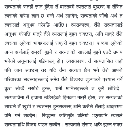
सत्यताको सतही ज्ञान हुँदैमा तँ वास्तवमै त्यसलाई बुझ्छस् वा तँसित
त्यसको बारेमा ज्ञान छ भन्ने अर्थ लाग्दैन; सत्यताको साँचो अर्थ त
त्यसलाई अनुभव गरेपछि आउँछ। त्यसकारण, तैँले सत्यतालाई
अनुभव गरेपछि मात्रै तैँले त्यसलाई बुझ्न सक्छस्, अनि मात्रै तैँले
त्यसका लुकेका भागहरूलाई राम्ररी बुझ्न सक्छस्। शब्दमा लुकेको
अन्य अर्थलाई राम्ररी बुझ्ने र सत्यताको सारलाई बुझ्ने एउटै उपाय
भनेको अनुभवलाई गहिर्‍याउनु हो। त्यसकारण, तँ सत्यतासित जहाँ
पनि जान सक्छस् तर यदि तँमा सत्यता छैन भने तेरो आफ्नो
परिवारका सदस्यहरूलाई समेत तैँले विश्‍वस्त तुल्याउने प्रयास गर्ने
कुरा सोच्दै नसोचे हुन्छ, धर्मी मानिसहरूको त कुरै छोडिदे।
सत्यताविना तँ हावामा उडिरहेको हिमकण मात्रै होस्, तर सत्यताको
साथले तँ खुशी र स्वतन्त्र हुनसक्छस् अनि कसैले तँलाई आक्रमण
पनि गर्न सक्‍दैन। सिद्धान्त जतिसुकै बलियो भएतापनि त्यसले
सत्यतामाथि विजय पाउन सक्दैन। सत्यताले संसार आफै झुल्न सक्छ