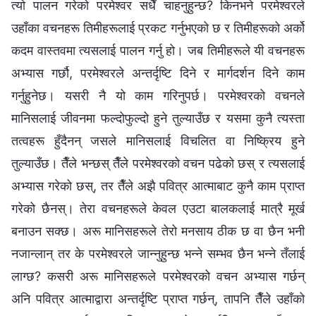
त्यो पालन गरेको परमेश्‍वर सधैँ चाहनुहुन्छ? किनभने परमेश्‍वरले
उहाँका वचनहरू तिमीहरूलाई प्रकट गर्नुभएको छ र तिमीहरूको अर्को
कदम वास्तवमा त्यसलाई पालन गर्नु हो। जब तिमीहरूले यी वचनहरू
अभ्यास गर्छौ, परमेश्‍वरले अन्तर्दृष्टि दिने र मार्गदर्शन दिने काम
गर्नुहुनेछ। यसरी नै यो काम गरिनुपर्छ। परमेश्‍वरको वचनले
मानिसलाई जीवनमा फल्दोफुल्दो हुने तुल्याउँछ र यसमा कुनै त्यस्ता
तत्वहरू हुँदैनन् जसले मानिसलाई विचलित वा निष्क्रिय हुने
तुल्याउँछ। तैँले भन्छस् तैँले परमेश्‍वरको वचन पढेको छस् र त्यसलाई
अभ्यास गरेको छस्, तर तैँले अझै पवित्र आत्माबाट कुनै काम प्राप्त
गरेको छैनस्। तेरा वचनहरूले केवल एउटा बालकलाई मात्रै मूर्ख
बनाउन सक्छ। अरू मानिसहरूले तेरो मनसाय ठीक छ वा छैन भनी
नजान्लान् तर के परमेश्‍वरले जान्‍नुहुन्छ भन्‍ने सम्‍भव छैन भन्‍ने तँलाई
लाग्छ? कसरी अरू मानिसहरूले परमेश्‍वरको वचन अभ्यास गर्छन्
अनि पवित्र आत्माद्वारा अन्तर्दृष्टि प्राप्त गर्छन्, तापनि तैँले उहाँको