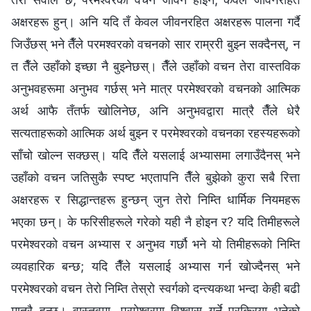
अक्षरहरू हुन्। अनि यदि तँ केवल जीवनरहित अक्षरहरू पालना गर्दै
जिउँछस् भने तैँले परमश्‍वरको वचनको सार राम्ररी बुझ्न सक्दैनस्, न
त तैँले उहाँको इच्छा नै बुझ्नेछस्। तैँले उहाँको वचन तेरा वास्तविक
अनुभवहरूमा अनुभव गर्छस् भने मात्र परमेश्‍वरको वचनको आत्मिक
अर्थ आफै तँतर्फ खोलिनेछ, अनि अनुभवद्वारा मात्रै तैँले धेरै
सत्यताहरूको आत्मिक अर्थ बुझ्न र परमेश्‍वरको वचनका रहस्यहरूको
साँचो खोल्न सक्छस्। यदि तैँले यसलाई अभ्यासमा लगाउँदैनस् भने
उहाँको वचन जतिसुकै स्पष्ट भएतापनि तैँले बुझेको कुरा सबै रित्ता
अक्षरहरू र सिद्धान्तहरू हुन्छन् जुन तेरो निम्ति धार्मिक नियमहरू
भएका छन्। के फरिसीहरूले गरेको यही नै होइन र? यदि तिमीहरूले
परमेश्‍वरको वचन अभ्यास र अनुभव गर्छौ भने यो तिमीहरूको निम्ति
व्यवहारिक बन्छ; यदि तैँले यसलाई अभ्यास गर्न खोज्दैनस् भने
परमेश्‍वरको वचन तेरो निम्ति तेस्रो स्वर्गको दन्त्यकथा भन्दा केही बढी
मात्रै हुन्छ। वास्तवमा, परमेश्‍वरमा विश्‍वास गर्ने प्रक्रिया भनेको