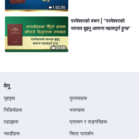
1:02:50
परमेश्‍वरको वचन | “परमेश्‍वरको
स्वभाव बुझ्‍नु अत्यन्त महत्वपूर्ण हुन्छ”
23:30
मेनु
गृहपृष्ठ
पुस्तकहरू
भिडियोहरू
भजनहरू
पढाइहरू
प्रवचन र सङ्गतिहरू
गवाहीहरू
चित्र प्रदर्शन