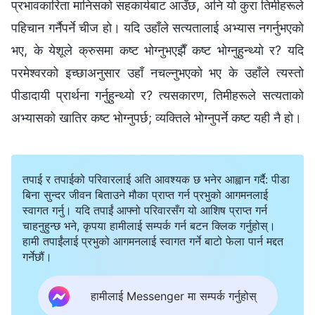
प्रभावकारिता मानिसको सहकार्यबाट आउँछ, अनि यो कुरा तिमीहरूले
पहिचान गर्नैपर्ने चीज हो। यदि उहाँले सत्यतालाई अभ्यास नगर्नुभएको
भए, के येशूले क्रुसमा कष्ट भोग्नुभएझैँ कष्ट भोग्नुहुन्थ्यो र? यदि
परमेश्‍वरको इच्छाअनुसार उहाँ नचल्नुभएको भए के उहाँले त्यस्तो
पीडादायी प्रार्थना गर्नुहुन्थ्यो र? त्यसकारण, तिमीहरूले सत्यताको
अभ्यासको खातिर कष्ट भोग्नुपर्छ; व्यक्तिले भोग्नुपर्ने कष्ट यही नै हो।
तपाई र तपाईको परिवारलाई अति आवश्यक छ भनेर आह्वान गर्दै: पीडा
बिना सुन्दर जीवन बिताउने मौका प्राप्त गर्न प्रभुको आगमनलाई
स्वागत गर्नु। यदि तपाईं आफ्नो परिवारसँग यो आशिष प्राप्त गर्न
चाहनुहुन्छ भने, कृपया हामीलाई सम्पर्क गर्न बटन क्लिक गर्नुहोस्।
हामी तपाईंलाई प्रभुको आगमनलाई स्वागत गर्ने बाटो फेला पार्न मद्दत
गर्नेछौं।
हामीलाई Messenger मा सम्पर्क गर्नुहोस्