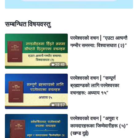
सम्बन्धित विषयवस्तु
परमेश्‍वरको वचन | “एउटा अत्यन्तै
गम्भीर समस्या: विश्‍वासघात (२)”
20:45
परमेश्‍वरको वचन | “सम्पूर्ण
ब्रह्माण्डको लागि परमेश्‍वरका
वचनहरू: अध्याय १५”
18:57
परमेश्‍वरको वचन | “अगुवा र
कामदारहरूका जिम्‍मेवारीहरू (५)”
(खण्ड दुई)