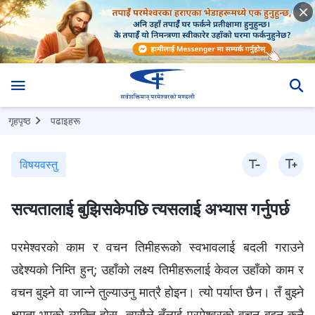
गृहपृष्ठ
पढाइहरू
विषयवस्तु
सत्यतालाई बुझिसकेपछि त्यसलाई अभ्यास गर्नुपर्छ
परमेश्‍वरको काम र वचन तिमीहरूको स्वभावलाई बदली गराउने
उद्देश्यको निम्ति हुन्; उहाँको लक्ष्य तिमीहरूलाई केवल उहाँको काम र
वचन बुझ्ने वा जान्ने तुल्याउनु मात्रै होइन। त्यो पर्याप्त छैन। तँ बुझ्ने
क्षमता भएको व्यक्ति होस्, त्यसैले तँलाई परमेश्‍वरको वचन बुझ्न कुनै