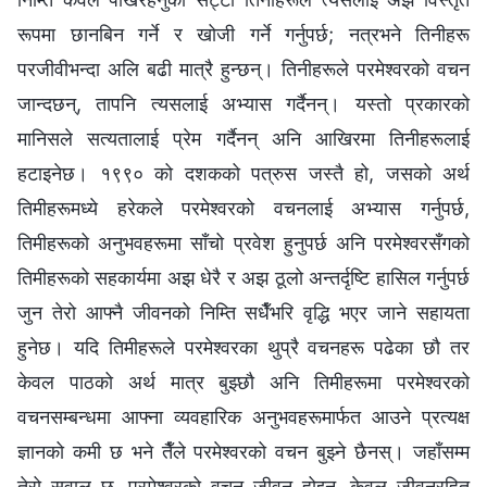
रूपमा छानबिन गर्ने र खोजी गर्ने गर्नुपर्छ; नत्रभने तिनीहरू
परजीवीभन्दा अलि बढी मात्रै हुन्छन्। तिनीहरूले परमेश्‍वरको वचन
जान्दछन्, तापनि त्यसलाई अभ्यास गर्दैनन्। यस्तो प्रकारको
मानिसले सत्यतालाई प्रेम गर्दैनन् अनि आखिरमा तिनीहरूलाई
हटाइनेछ। १९९० को दशकको पत्रुस जस्तै हो, जसको अर्थ
तिमीहरूमध्ये हरेकले परमेश्‍वरको वचनलाई अभ्यास गर्नुपर्छ,
तिमीहरूको अनुभवहरूमा साँचो प्रवेश हुनुपर्छ अनि परमेश्‍वरसँगको
तिमीहरूको सहकार्यमा अझ धेरै र अझ ठूलो अन्तर्दृष्टि हासिल गर्नुपर्छ
जुन तेरो आफ्नै जीवनको निम्ति सधैँभरि वृद्धि भएर जाने सहायता
हुनेछ। यदि तिमीहरूले परमेश्‍वरका थुप्रै वचनहरू पढेका छौ तर
केवल पाठको अर्थ मात्र बुझ्छौ अनि तिमीहरूमा परमेश्‍वरको
वचनसम्बन्धमा आफ्ना व्यवहारिक अनुभवहरूमार्फत आउने प्रत्यक्ष
ज्ञानको कमी छ भने तैँले परमेश्‍वरको वचन बुझ्ने छैनस्। जहाँसम्म
तेरो सवाल छ, परमेश्‍वरको वचन जीवन होइन, केवल जीवनरहित