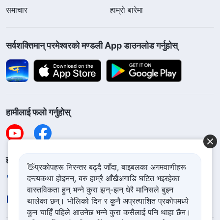
समाचार
हाम्रो बारेमा
सर्वशक्तिमान्‌ परमेश्‍वरको मण्डली App डाउनलोड गर्नुहोस्
हामीलाई फलो गर्नुहोस्
हामीलाई सम्पर्क गर्नुहोस
👋प्रकोपहरू निरन्तर बढ्दै जाँदा, बाइबलका अगमवाणीहरू
दन्त्यकथा होइनन्, बरु हाम्रै आँखैअगाडि घटित भइरहेका
+977-981-140-9021
वास्तविकता हुन् भन्ने कुरा झन्-झन् धेरै मानिसले बुझ्न
contact.ne@godfootsteps.org
थालेका छन्। भोलिको दिन र कुनै अप्रत्याशित प्रकोपमध्ये
कुन चाहिँ पहिले आउनेछ भन्ने कुरा कसैलाई पनि थाहा छैन।