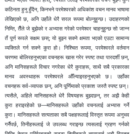
कठिनता हुनु हुँदैन, किनभने परमेश्‍वरको अधिकांश वचन मानव भाषामा
लेखिएको छ, अनि उहाँले धेरै सरल रूपमा बोल्नुहुन्छ। उदाहरणको
निम्ति, तैँले जे बुझेको र अभ्यास गरेको परमेश्‍वर चाहनुहुन्छ सो जान्न
तँ पूर्ण रूपले सक्षम छस्; यो बुझ्‍न सक्‍ने क्षमता भएको एउटा सामान्य
व्यक्तिले गर्न सक्‍ने कुरा हो। निश्‍चित रूपमा, परमेश्‍वरले वर्तमान
चरणमा बोलिरहनुभएका वचनहरू खास गरेर स्पष्ट तथा पारदर्शी छन्,
अनि मानिसहरूले विचार नगरेका धेरै कुराहरू, साथै सबै प्रकारका
मानव अवस्थाहरू परमेश्‍वरले औँल्याइरहनुभएको छ। उहाँका
वचनहरू सर्व-व्यापक छन्, अनि पूर्णिमाको प्रकाश जस्तै स्पष्ट छन्।
त्यसैले, अहिले मानिसहरूले धेरै विषयहरू बुझ्दछन्, तर अझै केही
कुरा हराइरहेको छ—मानिसहरूले उहाँको वचनलाई अभ्यास गर्ने
कुरा। मानिसहरूले सत्यताका सबै पक्षहरूलाई विस्तृत रूपमा अनुभव
गर्नैपर्छ, तिनीहरूलाई जे उपलब्ध गराइन्छ त्यसलाई ग्रहण गर्नको
निम्ति केवल पर्खिरहनुको सट्टा तिनीहरूले त्यसलाई अझै विस्तृत