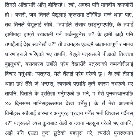
तिनले आँखाभरि आँसु बोकिरहे। त्यो, अवश्य पनि मानवीय कमजोरी
हो। यसरी, जब तिनले येशूलाई क्रूसमा टाँगिँदैछ भन्ने थाहा पाए,
तब तिनले येशूलाई सोधे, “तपाईंले संसार छाड्नुभएपछि, के तपाईं
हामीमाझ हाम्रो रखवाली गर्न फर्कनुहुनेछ त? के हामी अझै पनि
तपाईंलाई देख्न सक्‍नेछौं त?” ती वचनहरू एकदमै अज्ञानतापूर्ण र मानव
धारणाहरूले भरिएको भए तापनि, येशूले पत्रुसको पीडाको तिक्तता
बुझ्नुभयो, यसकारण उहाँले प्रेम देखाउँदै पत्रुसको कमजोरीलाई
विचार गर्नुभयो: “पत्रुस, मैले तँलाई प्रेम गरेको छु। के त्यो तँलाई
थाहा छ? तैँले जे भन्छस्, त्यसको पछाडि कुनै कारण नभएको भए
तापनि, पिताले के प्रतिज्ञा गर्नुभएको छ भने, म मेरो पुनरुत्थानपछि
४० दिनसम्‍म मानिसहरूसमक्ष देखा पर्नेछु। के तँ मेरो आत्माले
तिमीहरू सबैलाई बारम्बार अनुग्रह प्रदान गर्नेछ भनी विश्‍वास गर्दैनस्
र?” पत्रुसले त्यस कुराबाट केही सान्त्वना महसुस गरेको भए तापनि,
अझै पनि एउटा कुरा छुटेको महसुस गरे, त्यसैले पुनरुत्थान