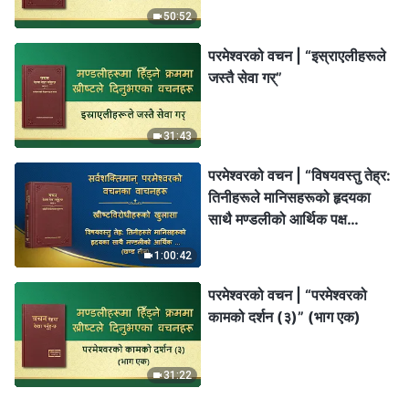
50:52
परमेश्‍वरको वचन | “इस्राएलीहरूले
जस्तै सेवा गर्”
31:43
परमेश्‍वरको वचन | “विषयवस्तु तेह्र:
तिनीहरूले मानिसहरूको हृदयका
साथै मण्डलीको आर्थिक पक्ष
नियन्त्रण गर्छन्” (खण्ड तीन)
1:00:42
परमेश्‍वरको वचन | “परमेश्‍वरको
कामको दर्शन (३)” (भाग एक)
31:22