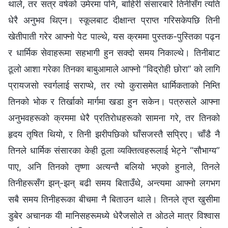
थाले, तर सत्र वर्षको उमेरमा पनि, बाहिरी संसारबारे तिनीसँग त्यति
धेरै अनुभव थिएन। स्कूलबाट दीक्षान्त प्राप्त गरिसकेपछि तिनी
खेतीपाती गरेर आफ्नो पेट पाल्थे, यस क्रममा पुस्तक-पुस्तिका पढ्न
र धार्मिक सेवाहरूमा सहभागी हुन सक्दो समय निकाल्थे। तिनीबाट
ठूलो आशा गरेका तिनका बाबुआमाले आफ्नो “विद्रोही छोरा” को लागि
प्रायजसो स्वर्गलाई सराप्थे, तर त्यो कुरासमेत धार्मिकताको निम्ति
तिनको भोक र तिर्खाको मार्गमा खडा हुन सकेन। पत्रुसले आफ्ना
अनुभवहरूको क्रममा धेरै प्रतिरोधहरूको सामना गरे, तर तिनको
हृदय तृषित थियो, र तिनी झरीपछिको घाँसजस्तै सप्रिए। चाँडै नै
तिनले धार्मिक संसारका केही ठूला व्यक्तित्वहरूलाई भेट्ने “सौभाग्य”
पाए, अनि तिनको तृष्णा अत्यन्तै बलियो भएको हुनाले, तिनले
तिनीहरूसँग झन्-झन् बढी समय बिताउँथे, अन्त्यमा आफ्नो लगभग
सबै समय तिनीहरूका बीचमा नै बिताउन थाले। तिनले तृप्त खुसीमा
डुबेर अचानक यी मानिसहरूमध्ये धेरैजसोले त ओठले मात्र विश्‍वास