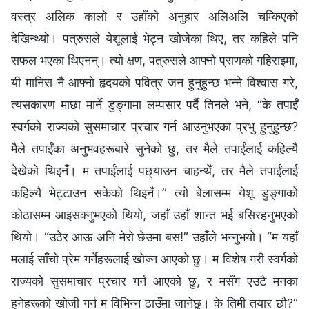
वस्त्र अलिक कालो र उहाँको अनुहार अलिअलि चम्किएको
देखिन्थ्यो। पत्रुसले येशूलाई भेट्न खोजेका थिए, तर कहिले पनि
सफल भएका थिएनन्। त्यो क्षण, पत्रुसले आफ्नो प्राणको गहिराइमा,
यी मानिस नै आफ्नो हृदयको पवित्र जन हुनुहुन्छ भन्ने विश्‍वास गरे,
त्यसकारण माछा मार्ने डुङ्गामा लम्पसार पर्दै तिनले भने, “के तपाईं
स्वर्गको राज्यको सुसमाचार प्रचार गर्न आउनुभएका प्रभु हुनुहुन्छ?
मैले तपाईंका अनुभवहरूबारे सुनेको छु, तर मैले तपाईंलाई कहिल्यै
देखेको थिइनँ। म तपाईंलाई पछ्याउन चाहन्थेँ, तर मैले तपाईंलाई
कहिल्यै भेट्टाउन सकेको थिइनँ।” त्यो बेलासम्म येशू डुङ्गाको
कोठासम्म आइसक्‍नुभएको थियो, जहाँ उहाँ शान्त भई बसिरहनुभएको
थियो। “उठेर आऊ अनि मेरो छेउमा बस!” उहाँले भन्‍नुभयो। “म यहाँ
मलाई साँचो प्रेम गर्नेहरूलाई खोज्न आएको छु। म विशेष गरी स्वर्गको
राज्यको सुसमाचार प्रचार गर्न आएको छु, र मसँग एउटै मनका
हुनेहरूको खोजी गर्न म विभिन्‍न ठाउँमा जानेछु। के तिमी तयार छौ?”