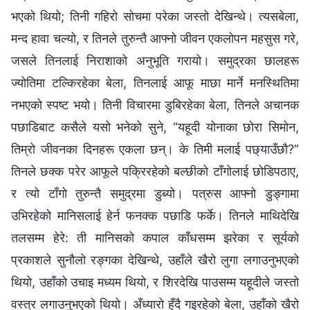
भएको थियो; तिनी गहिरो सोचमा परेका जस्तो देखिन्थे। त्यसबेला,
मन्द हावा चल्यो, र तिनले तुरुन्तै आफ्नो जीवन एकलोपन महसुस गरे,
जसले तिनलाई निराशाको अनुभूति गरायो। समुद्रका छालहरू
ज्योतिमा टल्किरहेका बेला, तिनलाई आफू माछा मार्ने मनस्थितिमा
नभएको स्पष्ट भयो। तिनी विचारमा डुबिरहेका बेला, तिनले अचानक
पछाडिबाट कसैले यसो भनेको सुने, “यहूदी योनाका छोरा सिमोन,
तिम्रो जीवनका दिनहरू एकला छन्। के तिमी मलाई पछ्याउँछौ?”
तिनले छक्क परेर आफूले पक्रिरहेको बल्छीको टाँगोलाई छोडिपठाए,
र त्यो टाँगो तुरुन्तै समुद्रमा डुब्यो। पत्रुस आफ्नो डुङ्गामा
उभिरहेको मानिसलाई हेर्न फनक्क पछाडि फर्के। तिनले माथिदेखि
तलसम्म हेरे: ती मानिसको कपाल काँधसम्म झरेका र सूर्यको
प्रकाशले सुनौलो रङ्गका देखिन्थे, उहाँले खैरो लुगा लगाउनुभएको
थियो, उहाँको उचाइ मध्यम थियो, र शिरदेखि पाउसम्म यहूदीले जस्तो
वस्त्र लगाउनुभएको थियो। अँध्यारो हुँदै गइरहेको बेला, उहाँको खैरो