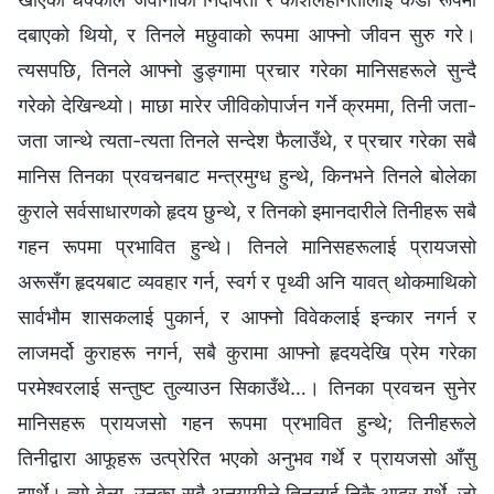
दबाएको थियो, र तिनले मछुवाको रूपमा आफ्नो जीवन सुरु गरे।
त्यसपछि, तिनले आफ्नो डुङ्गामा प्रचार गरेका मानिसहरूले सुन्दै
गरेको देखिन्थ्यो। माछा मारेर जीविकोपार्जन गर्ने क्रममा, तिनी जता-
जता जान्थे त्यता-त्यता तिनले सन्देश फैलाउँथे, र प्रचार गरेका सबै
मानिस तिनका प्रवचनबाट मन्त्रमुग्ध हुन्थे, किनभने तिनले बोलेका
कुराले सर्वसाधारणको हृदय छुन्थे, र तिनको इमानदारीले तिनीहरू सबै
गहन रूपमा प्रभावित हुन्थे। तिनले मानिसहरूलाई प्रायजसो
अरूसँग हृदयबाट व्यवहार गर्न, स्वर्ग र पृथ्वी अनि यावत् थोकमाथिको
सार्वभौम शासकलाई पुकार्न, र आफ्नो विवेकलाई इन्कार नगर्न र
लाजमर्दो कुराहरू नगर्न, सबै कुरामा आफ्नो हृदयदेखि प्रेम गरेका
परमेश्‍वरलाई सन्तुष्ट तुल्याउन सिकाउँथे…। तिनका प्रवचन सुनेर
मानिसहरू प्रायजसो गहन रूपमा प्रभावित हुन्थे; तिनीहरूले
तिनीद्वारा आफूहरू उत्प्रेरित भएको अनुभव गर्थे र प्रायजसो आँसु
झार्थे। त्यो बेला, उनका सबै अनुयायीले तिनलाई निकै आदर गर्थे, जो