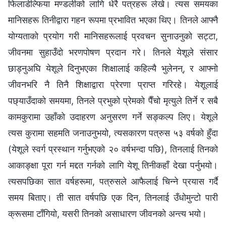
फिलाडेल्फिया मण्डलीको लागि धेरै पत्रहरू लेखे। त्यस समयका
मानिसहरू तिनीद्वारा गहन रूपमा प्रभावित भएका थिए। तिनले आफ्नै
योग्यताको प्रयोग गरी मानिसहरूलाई प्रवचन सुनाउनुको सट्टा,
जीवनमा सुहाउँदो भरणपोषण प्रदान गरे। तिनले येशूले संसार
छाड्नुअघि येशूले दिनुभएका शिक्षालाई कहिल्यै भुलेनन्, र आफ्नो
जीवनभरि नै तिनै शिक्षाद्वारा प्रेरणा प्राप्त गरिरहे। येशूलाई
पछ्याउँदाको समयमा, तिनले प्रभुको प्रेमको पैँचो मृत्युले तिर्ने र सबै
कामकुरामा उहाँको उदाहरण अनुसरण गर्ने सङ्कल्प लिए। येशूले
त्यस कुरामा सहमति जनाउनुभयो, त्यसकारण पत्रुस ५३ वर्षको हुँदा
(येशूले स्वर्ग प्रस्थान गर्नुभएको २० वर्षभन्दा पछि), तिनलाई तिनको
आकाङ्क्षा पूरा गर्न मद्दत गर्नको लागि येशू तिनीकहाँ देखा पर्नुभयो।
त्यसपछिका सात वर्षहरूमा, पत्रुसले आफैलाई चिन्ने प्रयास गर्दै
समय बिताए। ती सात वर्षपछि एक दिन, तिनलाई उँधोमुन्टो पारी
क्रूसमा टाँगियो, यसरी तिनको असाधारण जीवनको अन्त्य भयो।