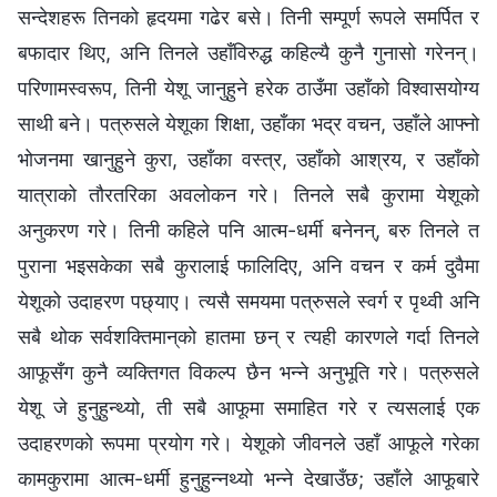
सन्देशहरू तिनको हृदयमा गढेर बसे। तिनी सम्पूर्ण रूपले समर्पित र
बफादार थिए, अनि तिनले उहाँविरुद्ध कहिल्यै कुनै गुनासो गरेनन्।
परिणामस्वरूप, तिनी येशू जानुहुने हरेक ठाउँमा उहाँको विश्‍वासयोग्य
साथी बने। पत्रुसले येशूका शिक्षा, उहाँका भद्र वचन, उहाँले आफ्नो
भोजनमा खानुहुने कुरा, उहाँका वस्त्र, उहाँको आश्रय, र उहाँको
यात्राको तौरतरिका अवलोकन गरे। तिनले सबै कुरामा येशूको
अनुकरण गरे। तिनी कहिले पनि आत्म-धर्मी बनेनन्, बरु तिनले त
पुराना भइसकेका सबै कुरालाई फालिदिए, अनि वचन र कर्म दुवैमा
येशूको उदाहरण पछ्याए। त्यसै समयमा पत्रुसले स्वर्ग र पृथ्वी अनि
सबै थोक सर्वशक्तिमान्‌को हातमा छन् र त्यही कारणले गर्दा तिनले
आफूसँग कुनै व्यक्तिगत विकल्प छैन भन्‍ने अनुभूति गरे। पत्रुसले
येशू जे हुनुहुन्थ्यो, ती सबै आफूमा समाहित गरे र त्यसलाई एक
उदाहरणको रूपमा प्रयोग गरे। येशूको जीवनले उहाँ आफूले गरेका
कामकुरामा आत्म-धर्मी हुनुहुन्नथ्यो भन्ने देखाउँछ; उहाँले आफूबारे