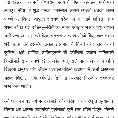
गर्दा रहेछन् र आफ्नो विश्वासमा हृदय नै दिएका रहेनछन् भन्ने पत्ता
लगाए। सीधा र शुद्ध मनका पत्रुसले कसरी त्यस्तो धक्का सहन
सक्थे र? तिनले आफूले सङ्गत गरेका लगभग सबै मानिस मानव
भेषमा रहेका पशु रहेछन्—तिनीहरू मानव अनुहार भएका पशु रहेछन्
भन्ने पत्ता लगाए। त्यो बेला, पत्रुस अत्यन्तै सोझो थिए, त्यसकारण
धेरै पटक तिनीहरूसँग तिनले हृदयबाट नै बिन्ती गरे। तर के ती
कुटिल, धूर्त धार्मिक व्यक्तिहरूले ती जोसिलो जवान मानिसको
बिन्तीलाई सुन्न सक्थे र? त्यसबेला पत्रुसले मानव जीवनको साँचो
रिक्तता अनुभव गरे: जीवन मञ्चको पहिलो कदममा नै तिनी असफल
भएका थिए…। एक वर्षपछि, तिनी सभाघरबाट निस्के र स्वतन्त्र
भएर बस्न थाले।
त्यो धक्काले १८ वर्षे पत्रुसलाई निकै परिपक्व र परिष्कृत तुल्यायो।
तिनमा अब आफ्नो जवानीको मूर्खताको कुनै छाप बाँकी थिएन; तिनले
खाएको धक्काले जवानीको निर्दोषता र कौशलहीनतालाई कडा रूपमा