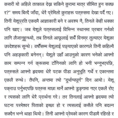
कसरी यो अहिले तत्काल देख्न सकिने कुरामा मात्र सीमित हुन सक्छ
र?” समय बित्दै जाँदा, धेरै प्रेमिलो कुराहरू पत्रुसमा देखा पर्दै गए।
तिनी येशूप्रति एकदमै आज्ञाकारी बने र अवश्य नै, तिनले केही धक्का
पनि खाए। जब येशूले पत्रुसलाई विभिन्‍न स्थानमा प्रचार गर्नको
लागि लैजानुहुन्थ्यो, तब तिनले आफूलाई सधैँ विनम्र तुल्याएर येशूका
उपदेशहरू सुन्थे। वर्षौंसम्म येशूलाई पछ्याएको कारणले तिनी कहिल्यै
पनि अहङ्कारी बनेनन्। येशूले उहाँ आउनुको कारण भनेको आफ्नो
काम सम्पन्न गर्न क्रूसमा टाँगिनको लागि हो भनी भन्नुभएपछि,
पत्रुसले आफ्नो हृदयमा धेरै पटक पीडा अनुभूति गर्थे र एकान्तमा
एकलै रुन्थे। तैपनि, अन्तमा त्यो “दुर्भाग्यपूर्ण” दिन आयो। येशू
पक्राउ पर्नुभएपछि पत्रुस माछा मार्ने आफ्नो डुङ्गामा गएर एकलै रोए
र त्यसको लागि धेरै प्रार्थना गरे। तर तिनलाई आफ्नो हृदयमा त्यो
घटना परमेश्‍वर पिताको इच्छा हो र त्यसलाई कसैले पनि बदल्न
सक्दैन भन्ने थाहा थियो। तिनी आफ्नो प्रेमको कारण पीडामै रहिरहे र