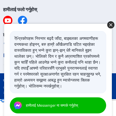
हामीलाई फलो गर्नुहोस्
हामीलाई सम्पर्क गर्नुहोस
👋प्रकोपहरू निरन्तर बढ्दै जाँदा, बाइबलका अगमवाणीहरू
दन्त्यकथा होइनन्, बरु हाम्रै आँखैअगाडि घटित भइरहेका
+977-981-140-9021
वास्तविकता हुन् भन्ने कुरा झन्-झन् धेरै मानिसले बुझ्न
contact.ne@godfootsteps.org
थालेका छन्। भोलिको दिन र कुनै अप्रत्याशित प्रकोपमध्ये
कुन चाहिँ पहिले आउनेछ भन्ने कुरा कसैलाई पनि थाहा छैन।
यदि तपाईँ आफ्नो परिवारसँगै प्रभुको पुनरागमनलाई स्वागत
गर्न र परमेश्‍वरको सुरक्षाअन्तर्गत सुरक्षित रहन चाहनुहुन्छ भने,
हाम्रो अध्ययन समूहमा आबद्ध हुन म्यासेन्जरमा क्लिक
प्रयोगका शर्तहरू
गोपनीयता नीति
आभार
कुकिज नीति
गर्नुहोस्। भोलिसम्म नपर्खनुहोस्।
प्रतिलिपि अधिकार © २०२६
सर्वशक्तिमान्‌ परमेश्‍वरको मण्डली
। सबै
अधिकार सुरक्षित।
सम्पूर्ण ब्रह्माण्डको निम्ति परमेश्‍वरका वचनहरूका रहस्यहरूको अर्थ-अनुवादहरू: पत्रुसको जीवनको बारेमा
हामीलाई Messenger मा सम्पर्क गर्नुहोस्
00:19
26:24